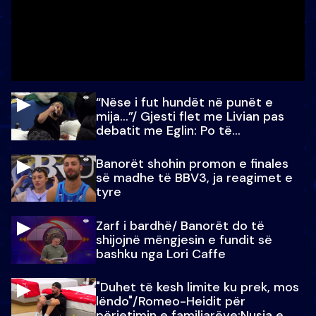
“Nëse i fut hundët në punët e
mija…”/ Gjesti flet me Livian pas
debatit me Eglin: Po të
paralajmëroj
Banorët shohin promon e finales
së madhe të BBV3, ja reagimet e
tyre
Zarf i bardhë/ Banorët do të
shijojnë mëngjesin e fundit së
bashku nga Lori Caffe
"Duhet të kesh limite ku prek, mos
lëndo"/Romeo-Heidit për
përjetimin e familjarëve:Nusja e