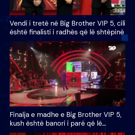
Vendi i tretë në Big Brother VIP 5, cili
është finalisti i radhës që lë shtëpinë
Finalja e madhe e Big Brother VIP 5,
kush është banori i parë që lë
shtëpinë dhe humb mundësinë për