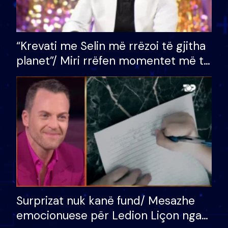
“Krevati me Selin më rrëzoi të gjitha
planet”/ Miri rrëfen momentet më të
bukura në shtëpinë e BB VIP: Do më
mungojë zilja e mëngjesit kur…
Surprizat nuk kanë fund/ Mesazhe
emocionuese për Ledion Liçon nga