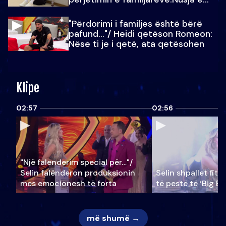
Julit…
"Përdorimi i familjes është bërë
pafund…"/ Heidi qetëson Romeon:
Nëse ti je i qetë, ata qetësohen
Klipe
02:57
02:56
"Një falenderim special për…"/
Selin falënderon produksionin
Selin shpallet fitu
mes emocionesh të forta
të pestë të ‘Big Br
më shumë →