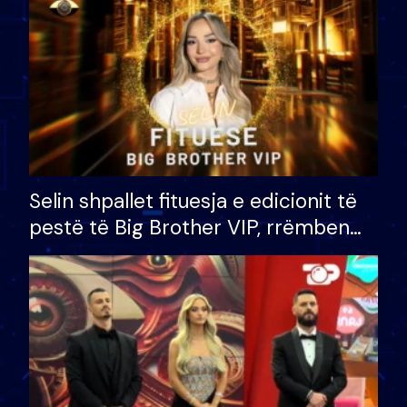
Selin shpallet fituesja e edicionit të
pestë të Big Brother VIP, rrëmben
çmimin e madh prej 100 mijë eurosh