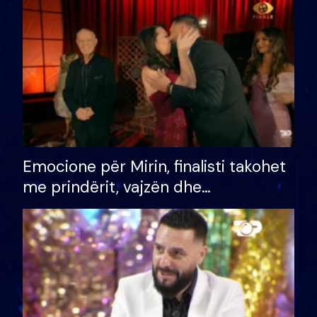
të fituar çmimin e madh
Emocione për Mirin, finalisti takohet
me prindërit, vajzën dhe
bashkëshorten: S’kemi ndonjë letër
divorci apo jo?