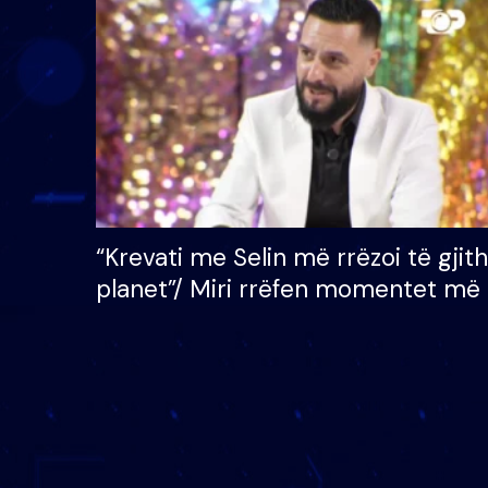
çmimin e madh prej 100
mijë eurosh
“Krevati me Selin më rrëzoi të gjit
planet”/ Miri rrëfen momentet më 
bukura në shtëpinë e BB VIP: Do 
mungojë zilja e mëngjesit kur…