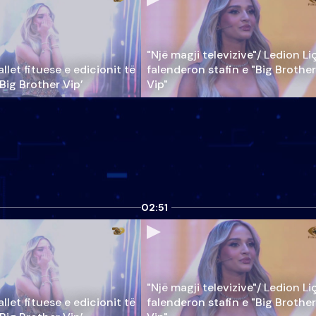
"Një magji televizive"/ Ledion Li
llet fituese e edicionit të
falenderon stafin e "Big Brother
‘Big Brother Vip’
Vip"
02:51
"Një magji televizive"/ Ledion Li
llet fituese e edicionit të
falenderon stafin e "Big Brother