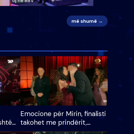
tij në BBV
më shumë →
Emocione për Mirin, finalisti
shtë
takohet me prindërit,
tëpinë
vajzën dhe bashkëshorten: