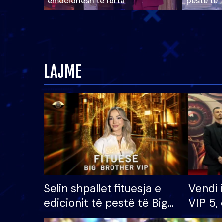
emocionesh të forta
pestë të 
LAJME
Selin shpallet fituesja e
Vendi 
edicionit të pestë të Big
VIP 5, 
Brother VIP, rrëmben
radhës