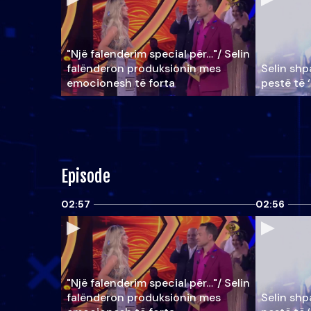
"Një falenderim special për…"/ Selin
falënderon produksionin mes
Selin shpa
emocionesh të forta
pestë të 
Episode
02:57
02:56
"Një falenderim special për…"/ Selin
falënderon produksionin mes
Selin shpa