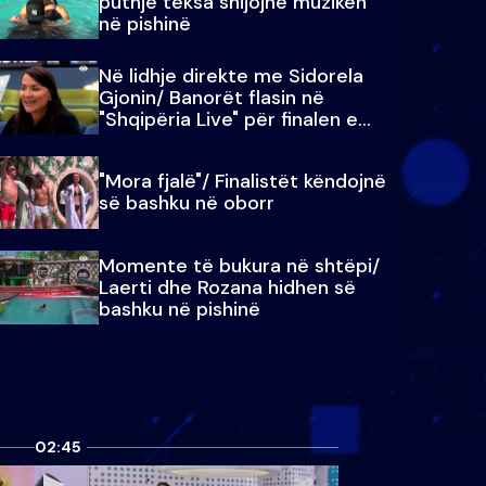
puthje teksa shijojnë muzikën
në pishinë
Në lidhje direkte me Sidorela
Gjonin/ Banorët flasin në
"Shqipëria Live" për finalen e
madhe
"Mora fjalë"/ Finalistët këndojnë
së bashku në oborr
Momente të bukura në shtëpi/
Laerti dhe Rozana hidhen së
bashku në pishinë
02:45