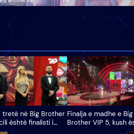
‘Big Brother Vip’
Vip"
i tretë në Big Brother
Finalja e madhe e Big
cili është finalisti i
Brother VIP 5, kush ë
 që lë shtëpinë
banori i parë që lë sh