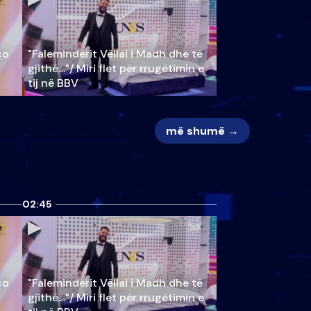
ço
"Faleminderit Vëllai i Madh dhe të
gjithë…"/ Miri flet për rrugëtimin e
tij në BBV
më shumë →
02:45
ço
"Faleminderit Vëllai i Madh dhe të
gjithë…"/ Miri flet për rrugëtimin e