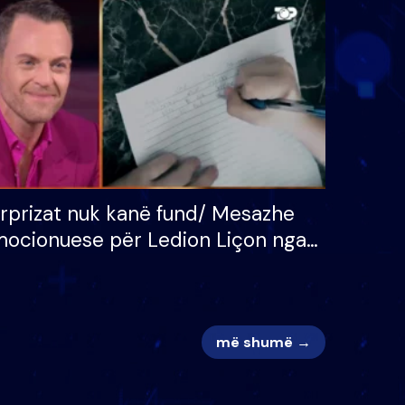
 për
S’kemi ndonjë letër divorci
adh
apo jo?
rprizat nuk kanë fund/ Mesazhe
ocionuese për Ledion Liçon nga
na dhe fëmijët e tij, moderatori
k i mban dot lotët: Nuk meritoj…
më shumë →