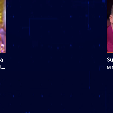
dhe humb mundësinë
të fituar çmimin e m
ha
Su
të
em
më
në
nu