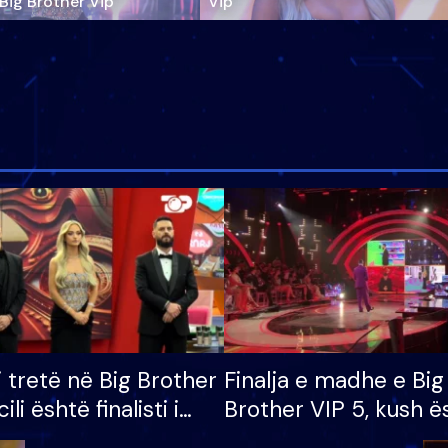
‘Big Brother Vip’
Vip"
i tretë në Big Brother
Finalja e madhe e Big
cili është finalisti i
Brother VIP 5, kush ë
 që lë shtëpinë
banori i parë që lë sh