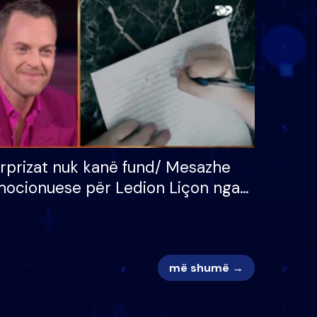
 për
S’kemi ndonjë letër divorci
adh
apo jo?
rprizat nuk kanë fund/ Mesazhe
ocionuese për Ledion Liçon nga
na dhe fëmijët e tij, moderatori
k i mban dot lotët: Nuk meritoj…
më shumë →