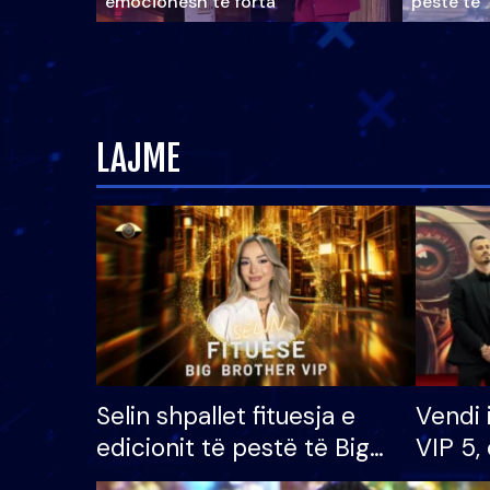
emocionesh të forta
pestë të 
LAJME
Selin shpallet fituesja e
Vendi 
edicionit të pestë të Big
VIP 5, 
Brother VIP, rrëmben
radhës