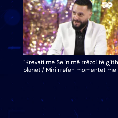
çmimin e madh prej 100
mijë eurosh
“Krevati me Selin më rrëzoi të gjit
planet”/ Miri rrëfen momentet më 
bukura në shtëpinë e BB VIP: Do 
mungojë zilja e mëngjesit kur…