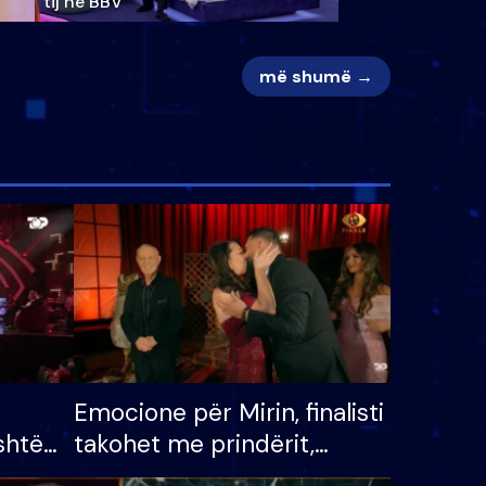
tij në BBV
më shumë →
Emocione për Mirin, finalisti
shtë
takohet me prindërit,
tëpinë
vajzën dhe bashkëshorten: