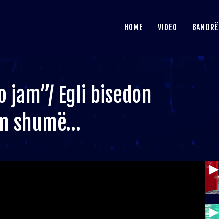
HOME
VIDEO
BANORË
 jam”/ Egli bisedon
em shumë…