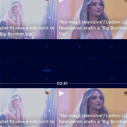
"Një magji televizive"/ Ledion Li
llet fituese e edicionit të
falenderon stafin e "Big Brother
‘Big Brother Vip’
Vip"
02:51
"Një magji televizive"/ Ledion Li
llet fituese e edicionit të
falenderon stafin e "Big Brother