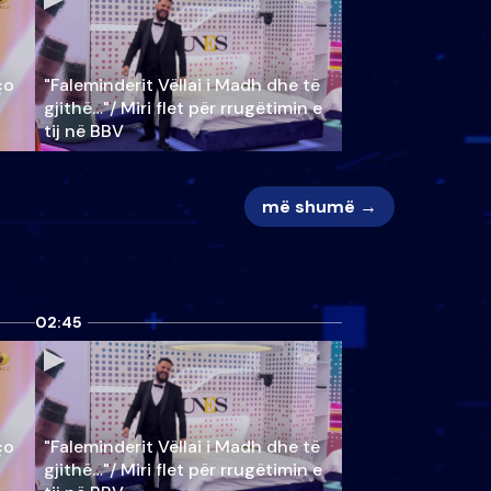
ço
"Faleminderit Vëllai i Madh dhe të
gjithë…"/ Miri flet për rrugëtimin e
tij në BBV
më shumë →
02:45
ço
"Faleminderit Vëllai i Madh dhe të
gjithë…"/ Miri flet për rrugëtimin e