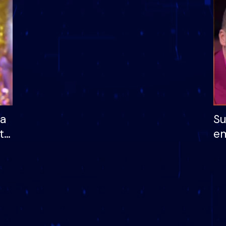
dhe humb mundësinë
të fituar çmimin e m
ha
Su
të
em
më
në
nu