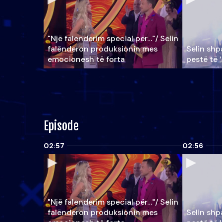
"Një falenderim special për…"/ Selin
falënderon produksionin mes
Selin shpa
emocionesh të forta
pestë të 
Episode
02:57
02:56
"Një falenderim special për…"/ Selin
falënderon produksionin mes
Selin shpa