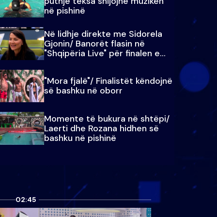
puthje teksa shijojnë muzikën
në pishinë
Në lidhje direkte me Sidorela
Gjonin/ Banorët flasin në
"Shqipëria Live" për finalen e
madhe
"Mora fjalë"/ Finalistët këndojnë
së bashku në oborr
Momente të bukura në shtëpi/
Laerti dhe Rozana hidhen së
bashku në pishinë
02:45