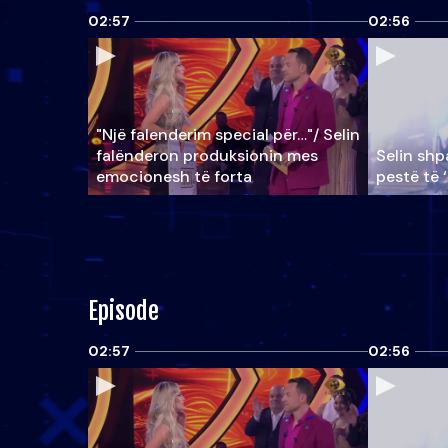
02:57
02:56
"Një falenderim special për…"/ Selin
falënderon produksionin mes
Selin shpa
emocionesh të forta
pestë të 
Episode
02:57
02:56