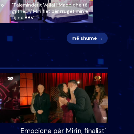
ço
"Faleminderit Vëllai i Madh dhe të
gjithë…"/ Miri flet për rrugëtimin e
tij në BBV
më shumë →
Emocione për Mirin, finalisti