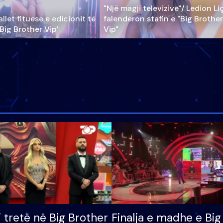
"Një magji televizive"/ Ledion Li
llet fituese e edicionit të
falenderon stafin e "Big Brother
‘Big Brother Vip’
Vip"
i tretë në Big Brother
Finalja e madhe e Big