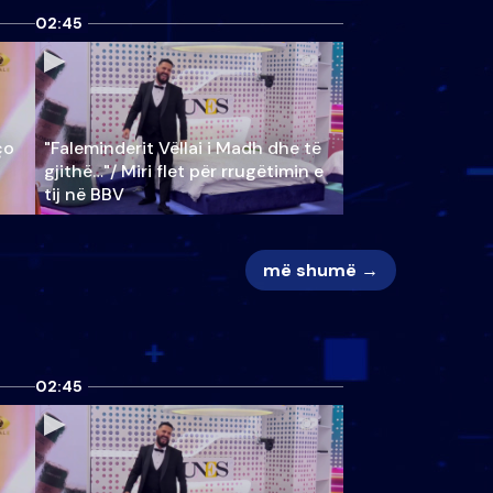
02:45
ço
"Faleminderit Vëllai i Madh dhe të
gjithë…"/ Miri flet për rrugëtimin e
tij në BBV
më shumë →
02:45