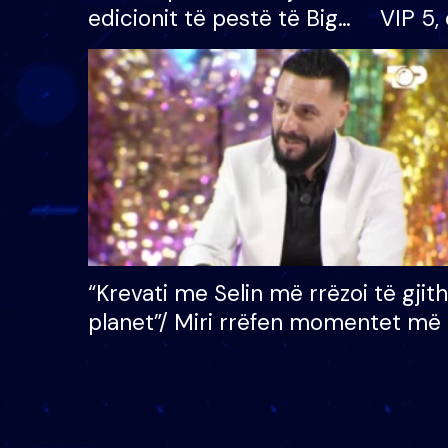
edicionit të pestë të Big
VIP 5, 
Brother VIP, rrëmben
radhës
çmimin e madh prej 100
mijë eurosh
“Krevati me Selin më rrëzoi të gjit
planet”/ Miri rrëfen momentet më 
bukura në shtëpinë e BB VIP: Do 
mungojë zilja e mëngjesit kur…