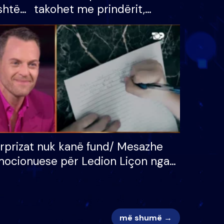
shtë
takohet me prindërit,
tëpinë
vajzën dhe bashkëshorten:
 për
S’kemi ndonjë letër divorci
adh
apo jo?
rprizat nuk kanë fund/ Mesazhe
ocionuese për Ledion Liçon nga
na dhe fëmijët e tij, moderatori
k i mban dot lotët: Nuk meritoj…
më shumë →