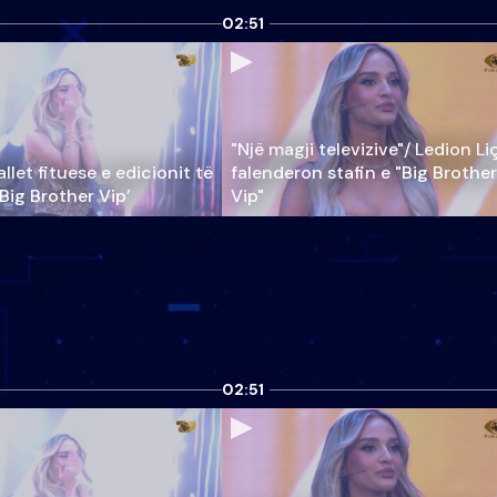
02:51
"Një magji televizive"/ Ledion Li
llet fituese e edicionit të
falenderon stafin e "Big Brother
‘Big Brother Vip’
Vip"
02:51