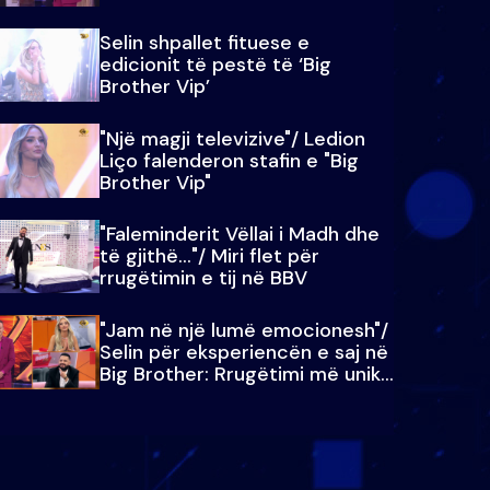
Selin shpallet fituese e
edicionit të pestë të ‘Big
Brother Vip’
"Një magji televizive"/ Ledion
Liço falenderon stafin e "Big
Brother Vip"
"Faleminderit Vëllai i Madh dhe
të gjithë…"/ Miri flet për
rrugëtimin e tij në BBV
"Jam në një lumë emocionesh"/
Selin për eksperiencën e saj në
Big Brother: Rrugëtimi më unik…