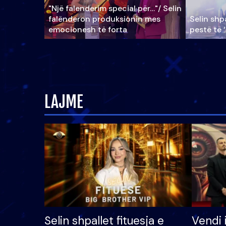
"Një falenderim special për…"/ Selin
falënderon produksionin mes
Selin shpa
emocionesh të forta
pestë të 
LAJME
Selin shpallet fituesja e
Vendi 