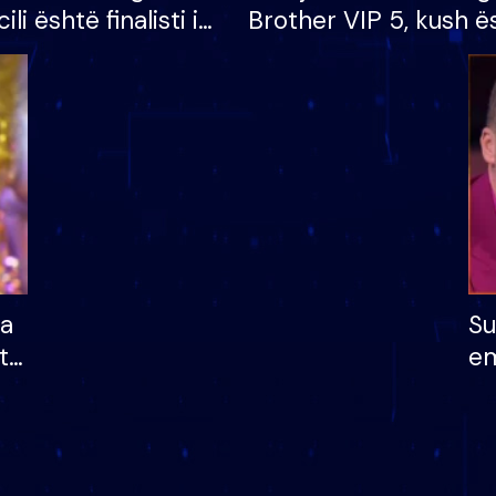
cili është finalisti i
Brother VIP 5, kush ë
 që lë shtëpinë
banori i parë që lë sh
dhe humb mundësinë
të fituar çmimin e m
ha
Su
të
em
më
në
nu