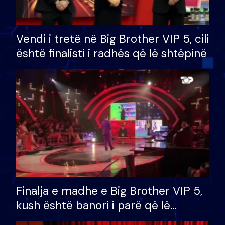
Vendi i tretë në Big Brother VIP 5, cili
është finalisti i radhës që lë shtëpinë
Finalja e madhe e Big Brother VIP 5,
kush është banori i parë që lë
shtëpinë dhe humb mundësinë për