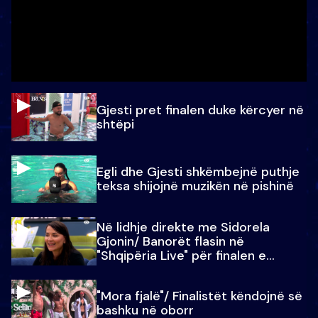
Gjesti pret finalen duke kërcyer në
shtëpi
Egli dhe Gjesti shkëmbejnë puthje
teksa shijojnë muzikën në pishinë
Në lidhje direkte me Sidorela
Gjonin/ Banorët flasin në
"Shqipëria Live" për finalen e
madhe
"Mora fjalë"/ Finalistët këndojnë së
bashku në oborr