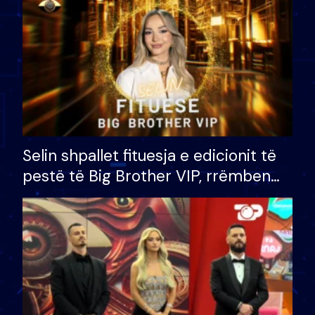
Selin shpallet fituesja e edicionit të
pestë të Big Brother VIP, rrëmben
çmimin e madh prej 100 mijë eurosh