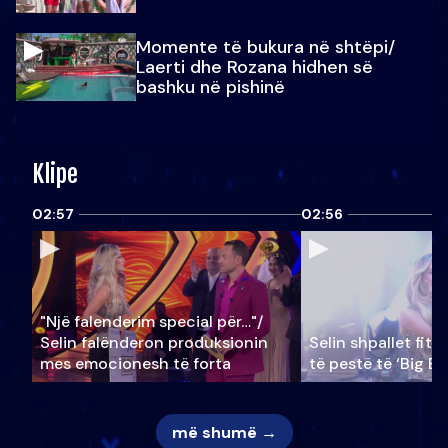
Momente të bukura në shtëpi/
Laerti dhe Rozana hidhen së
bashku në pishinë
Klipe
02:57
02:56
"Një falenderim special për…"/
Selin falënderon produksionin
Selin shpallet fitu
mes emocionesh të forta
të pestë të ‘Big Br
më shumë →