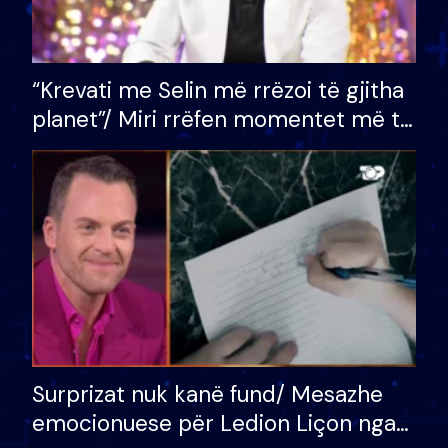
“Krevati me Selin më rrëzoi të gjitha
planet”/ Miri rrëfen momentet më të
bukura në shtëpinë e BB VIP: Do më
mungojë zilja e mëngjesit kur…
Surprizat nuk kanë fund/ Mesazhe
emocionuese për Ledion Liçon nga