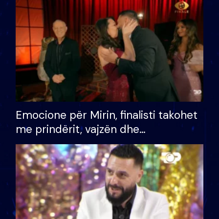
të fituar çmimin e madh
Emocione për Mirin, finalisti takohet
me prindërit, vajzën dhe
bashkëshorten: S’kemi ndonjë letër
divorci apo jo?