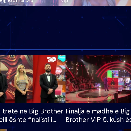
‘Big Brother Vip’
Vip"
i tretë në Big Brother
Finalja e madhe e Big
cili është finalisti i
Brother VIP 5, kush ë
 që lë shtëpinë
banori i parë që lë sh