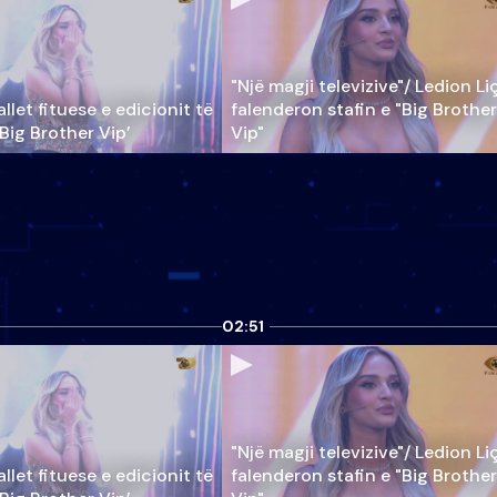
"Një magji televizive"/ Ledion Li
llet fituese e edicionit të
falenderon stafin e "Big Brother
‘Big Brother Vip’
Vip"
02:51
"Një magji televizive"/ Ledion Li
llet fituese e edicionit të
falenderon stafin e "Big Brother