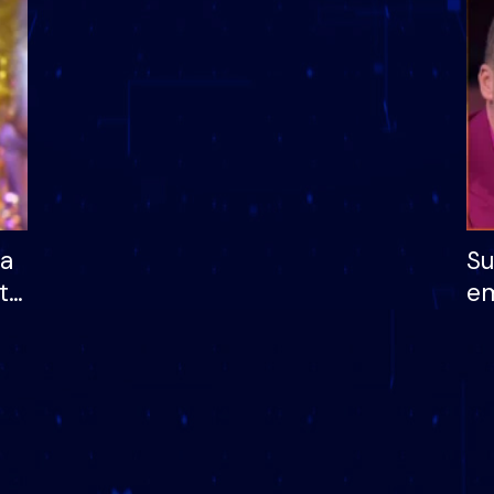
dhe humb mundësinë
të fituar çmimin e m
ha
Su
të
em
më
në
nu