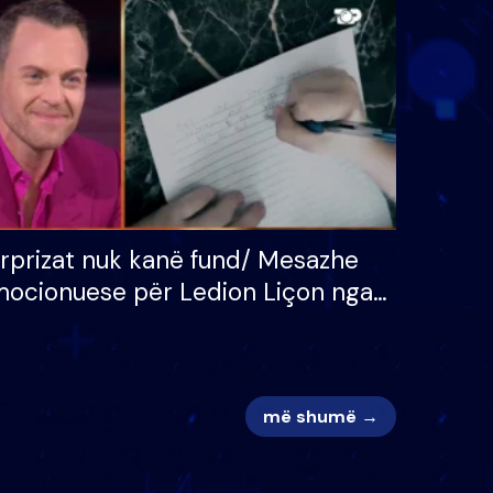
 për
S’kemi ndonjë letër divorci
adh
apo jo?
rprizat nuk kanë fund/ Mesazhe
ocionuese për Ledion Liçon nga
na dhe fëmijët e tij, moderatori
k i mban dot lotët: Nuk meritoj…
më shumë →