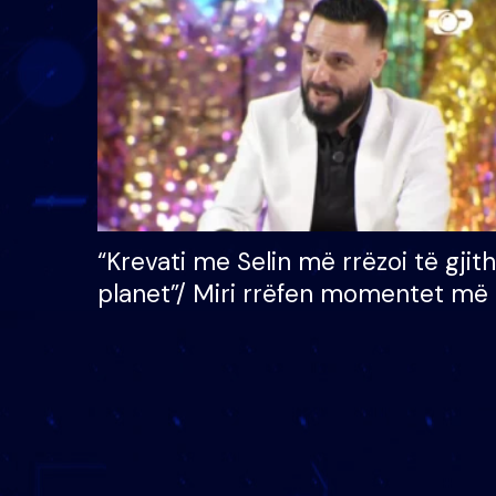
çmimin e madh prej 100
mijë eurosh
“Krevati me Selin më rrëzoi të gjit
planet”/ Miri rrëfen momentet më 
bukura në shtëpinë e BB VIP: Do 
mungojë zilja e mëngjesit kur…