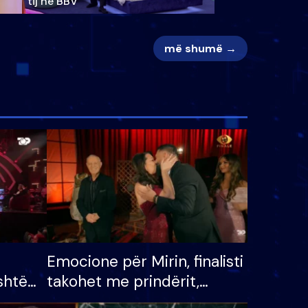
tij në BBV
më shumë →
Emocione për Mirin, finalisti
shtë
takohet me prindërit,
tëpinë
vajzën dhe bashkëshorten: