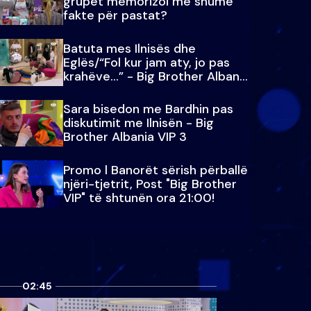
grupet memorizoi më shumë
fakte për pastat?
Batuta mes Ilnisës dhe
Eglës/“Fol kur jam aty, jo pas
krahëve…” - Big Brother Albania
VIP 3
Sara bisedon me Bardhin pas
diskutimit me Ilnisën - Big
Brother Albania VIP 3
Promo l Banorët sërish përballë
njëri-tjetrit, Post "Big Brother
VIP" të shtunën ora 21:00!
02:45