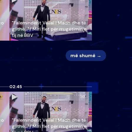
ço
"Faleminderit Vëllai i Madh dhe të
gjithë…"/ Miri flet për rrugëtimin e
tij në BBV
më shumë →
02:45
ço
"Faleminderit Vëllai i Madh dhe të
gjithë…"/ Miri flet për rrugëtimin e