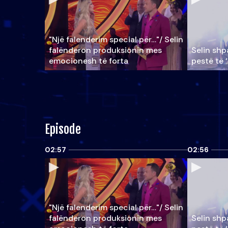
"Një falenderim special për…"/ Selin
falënderon produksionin mes
Selin shpa
emocionesh të forta
pestë të 
Episode
02:57
02:56
"Një falenderim special për…"/ Selin
falënderon produksionin mes
Selin shpa