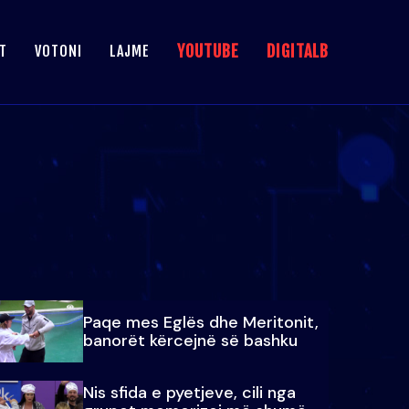
YOUTUBE
DIGITALB
T
VOTONI
LAJME
Paqe mes Eglës dhe Meritonit,
banorët kërcejnë së bashku
Nis sfida e pyetjeve, cili nga