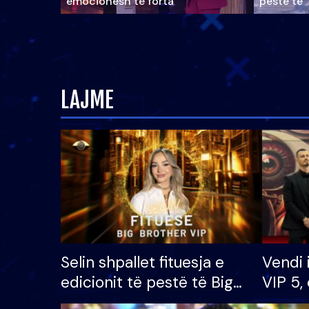
emocionesh të forta
pestë të 
LAJME
Selin shpallet fituesja e
Vendi 
edicionit të pestë të Big
VIP 5, 
Brother VIP, rrëmben
radhës