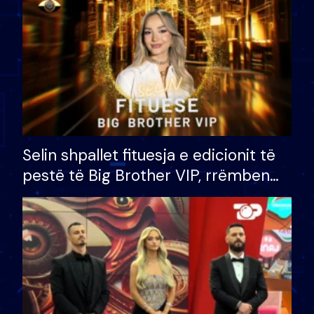
Selin shpallet fituesja e edicionit të
pestë të Big Brother VIP, rrëmben
çmimin e madh prej 100 mijë eurosh