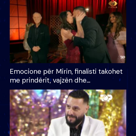
të fituar çmimin e madh
Emocione për Mirin, finalisti takohet
me prindërit, vajzën dhe
bashkëshorten: S’kemi ndonjë letër
divorci apo jo?