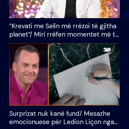
“Krevati me Selin më rrëzoi të gjitha
planet”/ Miri rrëfen momentet më të
bukura në shtëpinë e BB VIP: Do më
mungojë zilja e mëngjesit kur…
Surprizat nuk kanë fund/ Mesazhe
emocionuese për Ledion Liçon nga