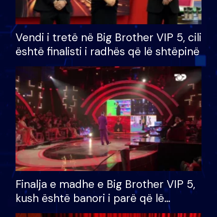
Vendi i tretë në Big Brother VIP 5, cili
është finalisti i radhës që lë shtëpinë
Finalja e madhe e Big Brother VIP 5,
kush është banori i parë që lë
shtëpinë dhe humb mundësinë për