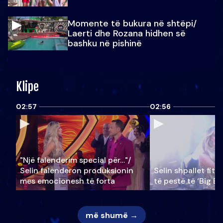
Momente të bukura në shtëpi/
Laerti dhe Rozana hidhen së
bashku në pishinë
Klipe
02:57
02:56
"Një falenderim special për…"/
Selin falënderon produksionin
Selin shpallet fitu
mes emocionesh të forta
të pestë të ‘Big Br
më shumë →