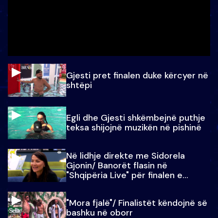
Gjesti pret finalen duke kërcyer në
shtëpi
Egli dhe Gjesti shkëmbejnë puthje
teksa shijojnë muzikën në pishinë
Në lidhje direkte me Sidorela
Gjonin/ Banorët flasin në
"Shqipëria Live" për finalen e
madhe
"Mora fjalë"/ Finalistët këndojnë së
bashku në oborr