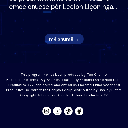
emocionuese për Ledion Liçon nga
nëna dhe fëmijët e tij, moderatori
nuk i mban dot lotët: Nuk meritoj…
më shumë →
This programme has been produced by:
Top Channel
Based on the format Big Brother, created by Endemol Shine Nederland
Producties B.V./John de Mol and owned by Endemol Shine Nederland
Producties BV., part of the Banijay Group, distributed by Banijay Rights.
Copyright © Endamol Shine Nederland Producties B.V.