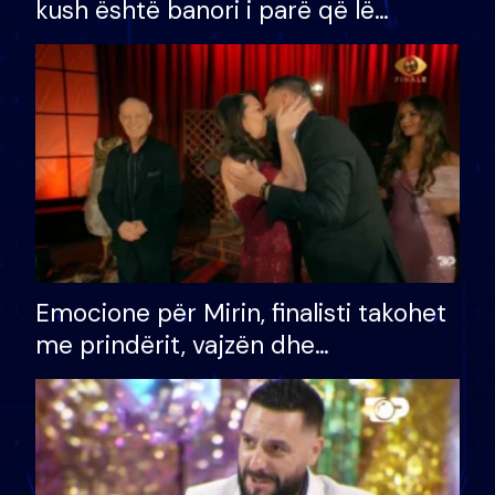
kush është banori i parë që lë
shtëpinë dhe humb mundësinë për
të fituar çmimin e madh
Emocione për Mirin, finalisti takohet
me prindërit, vajzën dhe
bashkëshorten: S’kemi ndonjë letër
divorci apo jo?