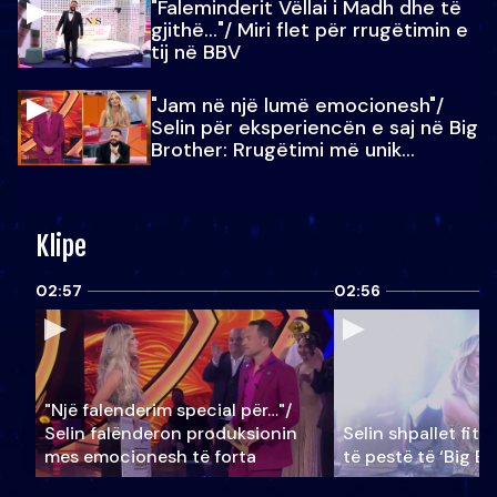
"Faleminderit Vëllai i Madh dhe të
gjithë…"/ Miri flet për rrugëtimin e
tij në BBV
"Jam në një lumë emocionesh"/
Selin për eksperiencën e saj në Big
Brother: Rrugëtimi më unik…
Klipe
02:57
02:56
"Një falenderim special për…"/
Selin falënderon produksionin
Selin shpallet fitu
mes emocionesh të forta
të pestë të ‘Big Br