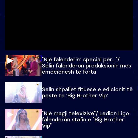
"Një falenderim special për…"/
Selin falënderon produksionin mes
emocionesh të forta
Selin shpallet fituese e edicionit të
pestë të ‘Big Brother Vip’
"Një magji televizive"/ Ledion Liço
falenderon stafin e "Big Brother
Vip"