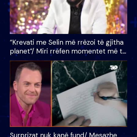
“Krevati me Selin më rrëzoi të gjitha
planet”/ Miri rrëfen momentet më të
bukura në shtëpinë e BB VIP: Do më
mungojë zilja e mëngjesit kur…
Surprizat nuk kanë fund/ Mesazhe