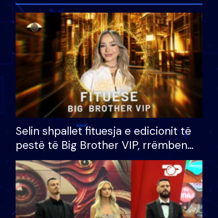
Selin shpallet fituesja e edicionit të
pestë të Big Brother VIP, rrëmben
çmimin e madh prej 100 mijë eurosh