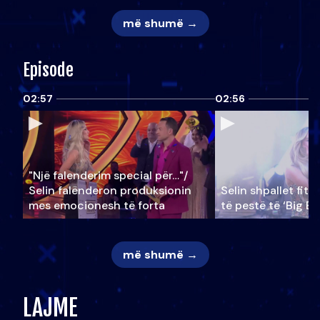
më shumë →
Episode
02:57
02:56
"Një falenderim special për…"/
Selin falënderon produksionin
Selin shpallet fitu
mes emocionesh të forta
të pestë të ‘Big Br
më shumë →
LAJME