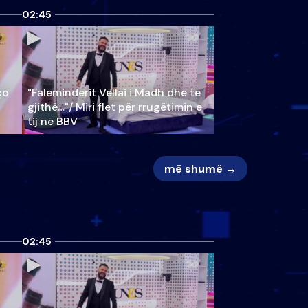
02:45
ço
"Faleminderit Vëllai i Madh dhe të
gjithë…"/ Miri flet për rrugëtimin e
tij në BBV
më shumë →
02:45