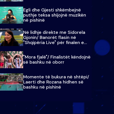
Egli dhe Gjesti shkëmbejnë
puthje teksa shijojnë muzikën
në pishinë
Në lidhje direkte me Sidorela
Gjonin/ Banorët flasin në
"Shqipëria Live" për finalen e
madhe
"Mora fjalë"/ Finalistët këndojnë
së bashku në oborr
Momente të bukura në shtëpi/
Laerti dhe Rozana hidhen së
bashku në pishinë