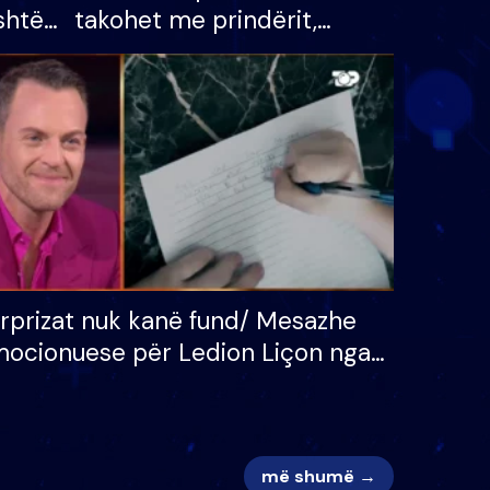
shtë
takohet me prindërit,
tëpinë
vajzën dhe bashkëshorten:
 për
S’kemi ndonjë letër divorci
adh
apo jo?
rprizat nuk kanë fund/ Mesazhe
ocionuese për Ledion Liçon nga
na dhe fëmijët e tij, moderatori
k i mban dot lotët: Nuk meritoj…
më shumë →