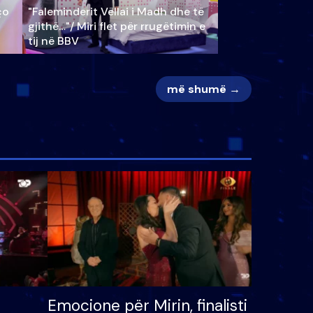
ço
"Faleminderit Vëllai i Madh dhe të
gjithë…"/ Miri flet për rrugëtimin e
tij në BBV
më shumë →
Emocione për Mirin, finalisti