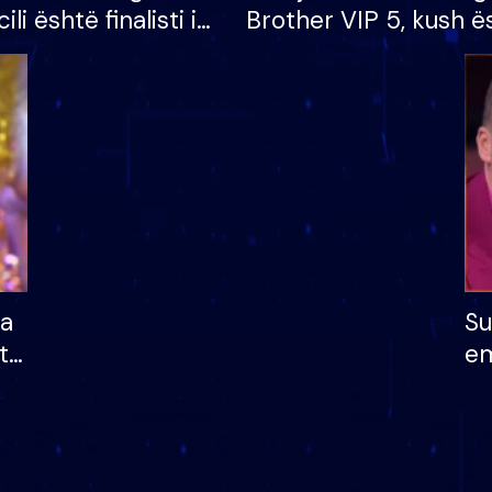
cili është finalisti i
Brother VIP 5, kush ë
 që lë shtëpinë
banori i parë që lë sh
dhe humb mundësinë
të fituar çmimin e m
ha
Su
të
em
më
në
nu