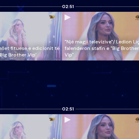
02:51
"Një magji televizive"/ Ledion Li
llet fituese e edicionit të
falenderon stafin e "Big Brother
‘Big Brother Vip’
Vip"
02:51