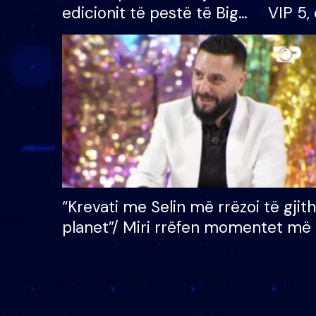
edicionit të pestë të Big
VIP 5, 
Brother VIP, rrëmben
radhës
çmimin e madh prej 100
mijë eurosh
“Krevati me Selin më rrëzoi të gjit
planet”/ Miri rrëfen momentet më 
bukura në shtëpinë e BB VIP: Do 
mungojë zilja e mëngjesit kur…