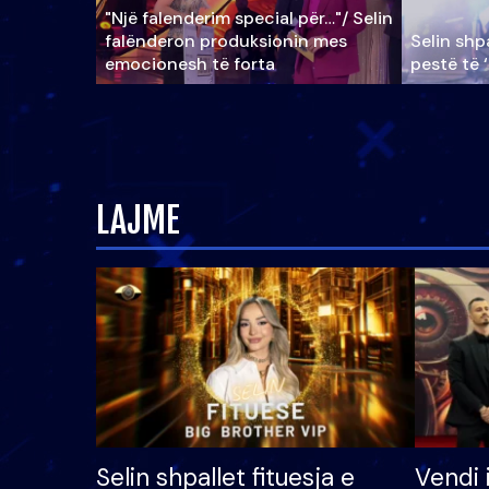
"Një falenderim special për…"/ Selin
falënderon produksionin mes
Selin shpa
emocionesh të forta
pestë të 
LAJME
Selin shpallet fituesja e
Vendi 