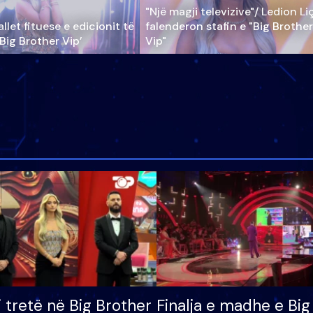
"Një magji televizive"/ Ledion Li
llet fituese e edicionit të
falenderon stafin e "Big Brother
‘Big Brother Vip’
Vip"
i tretë në Big Brother
Finalja e madhe e Big