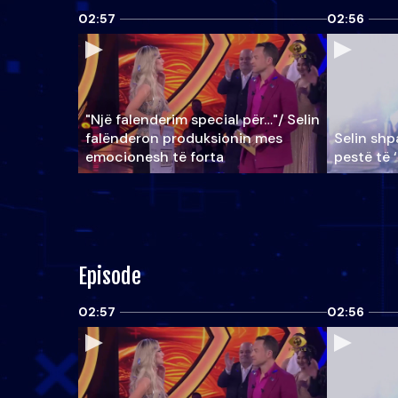
02:57
02:56
"Një falenderim special për…"/ Selin
falënderon produksionin mes
Selin shpa
emocionesh të forta
pestë të 
Episode
02:57
02:56