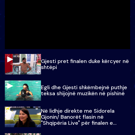
Gjesti pret finalen duke kërcyer në
shtëpi
Egli dhe Gjesti shkëmbejnë puthje
teksa shijojnë muzikën në pishinë
Në lidhje direkte me Sidorela
Gjonin/ Banorët flasin në
"Shqipëria Live" për finalen e
madhe