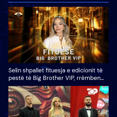
Selin shpallet fituesja e edicionit të
pestë të Big Brother VIP, rrëmben
çmimin e madh prej 100 mijë eurosh