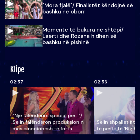
"Mora fjalë"/ Finalistët këndojnë së
bashku në oborr
Momente të bukura në shtëpi/
Laerti dhe Rozana hidhen së
bashku në pishinë
Klipe
02:57
02:56
"Një falenderim special për…"/
Selin falënderon produksionin
Selin shpallet fitu
mes emocionesh të forta
të pestë të ‘Big Br