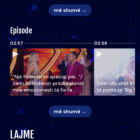
më shumë →
Episode
02:57
02:56
"Një falenderim special për…"/
Selin falënderon produksionin
Selin shpallet fitu
mes emocionesh të forta
të pestë të ‘Big Br
më shumë →
LAJME