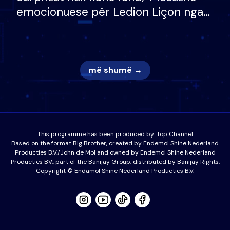
emocionuese për Ledion Liçon nga
nëna dhe fëmijët e tij, moderatori
nuk i mban dot lotët: Nuk meritoj…
më shumë →
This programme has been produced by:
Top Channel
Based on the format Big Brother, created by Endemol Shine Nederland
Producties B.V./John de Mol and owned by Endemol Shine Nederland
Producties BV., part of the Banijay Group, distributed by Banijay Rights.
Copyright © Endamol Shine Nederland Producties B.V.