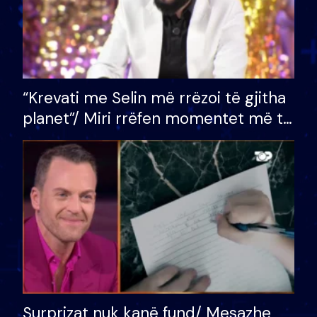
“Krevati me Selin më rrëzoi të gjitha
planet”/ Miri rrëfen momentet më të
bukura në shtëpinë e BB VIP: Do më
mungojë zilja e mëngjesit kur…
Surprizat nuk kanë fund/ Mesazhe