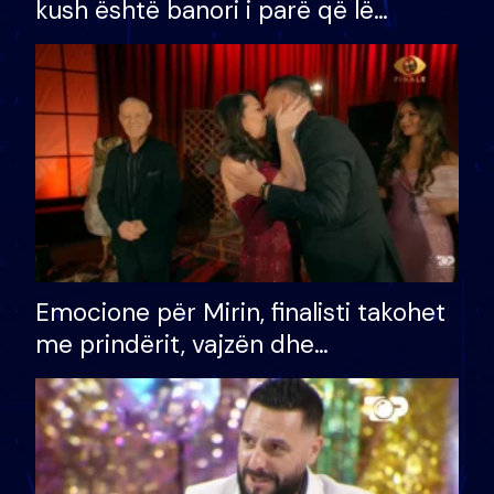
kush është banori i parë që lë
shtëpinë dhe humb mundësinë për
të fituar çmimin e madh
Emocione për Mirin, finalisti takohet
me prindërit, vajzën dhe
bashkëshorten: S’kemi ndonjë letër
divorci apo jo?