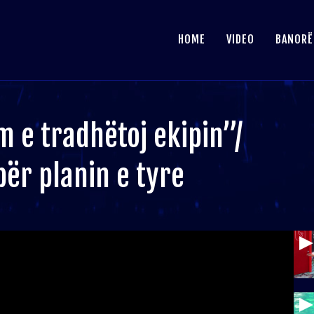
HOME
VIDEO
BANORË
m e tradhëtoj ekipin”/
për planin e tyre