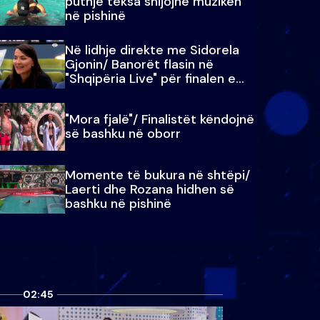
puthje teksa shijojnë muzikën
në pishinë
Në lidhje direkte me Sidorela
Gjonin/ Banorët flasin në
"Shqipëria Live" për finalen e
madhe
"Mora fjalë"/ Finalistët këndojnë
së bashku në oborr
Momente të bukura në shtëpi/
Laerti dhe Rozana hidhen së
bashku në pishinë
02:45