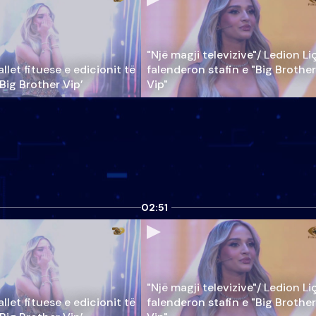
"Një magji televizive"/ Ledion Li
llet fituese e edicionit të
falenderon stafin e "Big Brother
‘Big Brother Vip’
Vip"
02:51
"Një magji televizive"/ Ledion Li
llet fituese e edicionit të
falenderon stafin e "Big Brother