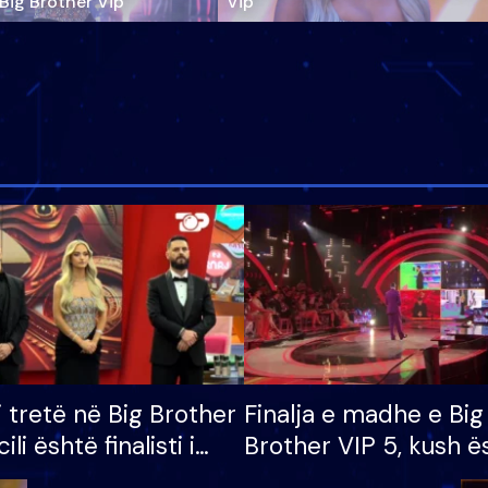
‘Big Brother Vip’
Vip"
i tretë në Big Brother
Finalja e madhe e Big
cili është finalisti i
Brother VIP 5, kush ë
 që lë shtëpinë
banori i parë që lë sh