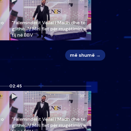
ço
"Faleminderit Vëllai i Madh dhe të
gjithë…"/ Miri flet për rrugëtimin e
tij në BBV
më shumë →
02:45
ço
"Faleminderit Vëllai i Madh dhe të
gjithë…"/ Miri flet për rrugëtimin e