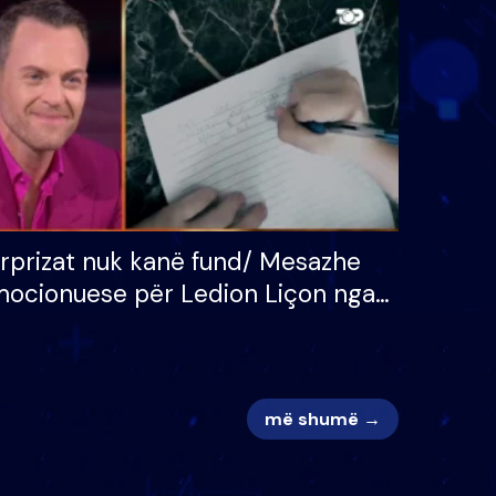
 për
S’kemi ndonjë letër divorci
adh
apo jo?
rprizat nuk kanë fund/ Mesazhe
ocionuese për Ledion Liçon nga
na dhe fëmijët e tij, moderatori
k i mban dot lotët: Nuk meritoj…
më shumë →