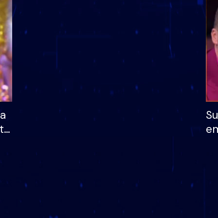
dhe humb mundësinë
të fituar çmimin e m
ha
Su
të
em
më
në
nu