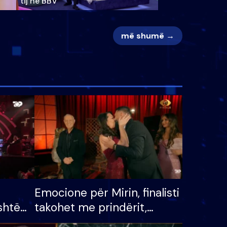
tij në BBV
më shumë →
Emocione për Mirin, finalisti
shtë
takohet me prindërit,
tëpinë
vajzën dhe bashkëshorten: