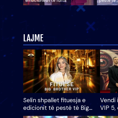
emocionesh të forta
pestë të 
LAJME
Selin shpallet fituesja e
Vendi 
edicionit të pestë të Big
VIP 5, 
Brother VIP, rrëmben
radhës