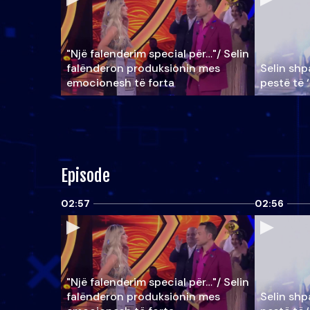
"Një falenderim special për…"/ Selin
falënderon produksionin mes
Selin shpa
emocionesh të forta
pestë të 
Episode
02:57
02:56
"Një falenderim special për…"/ Selin
falënderon produksionin mes
Selin shpa