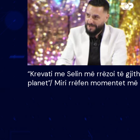
çmimin e madh prej 100
mijë eurosh
“Krevati me Selin më rrëzoi të gjit
planet”/ Miri rrëfen momentet më 
bukura në shtëpinë e BB VIP: Do 
mungojë zilja e mëngjesit kur…