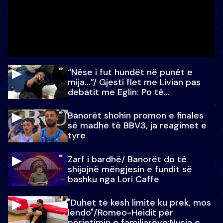
“Nëse i fut hundët në punët e
mija…”/ Gjesti flet me Livian pas
debatit me Eglin: Po të
paralajmëroj
Banorët shohin promon e finales
së madhe të BBV3, ja reagimet e
tyre
Zarf i bardhë/ Banorët do të
shijojnë mëngjesin e fundit së
bashku nga Lori Caffe
"Duhet të kesh limite ku prek, mos
lëndo"/Romeo-Heidit për
përjetimin e familjarëve:Nusja e