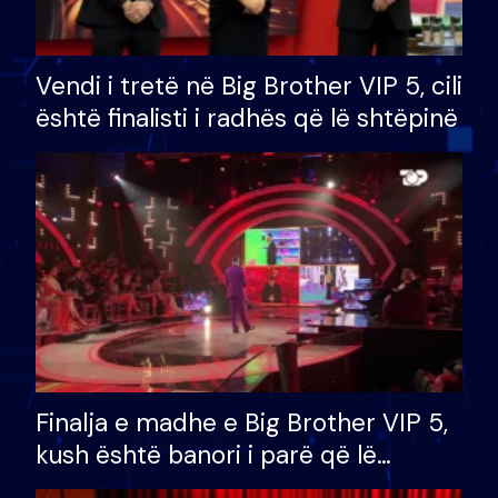
Vendi i tretë në Big Brother VIP 5, cili
është finalisti i radhës që lë shtëpinë
Finalja e madhe e Big Brother VIP 5,
kush është banori i parë që lë
shtëpinë dhe humb mundësinë për