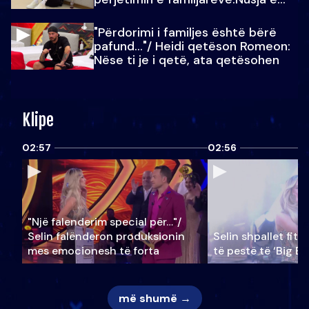
Julit…
"Përdorimi i familjes është bërë
pafund…"/ Heidi qetëson Romeon:
Nëse ti je i qetë, ata qetësohen
Klipe
02:57
02:56
"Një falenderim special për…"/
Selin falënderon produksionin
Selin shpallet fitu
mes emocionesh të forta
të pestë të ‘Big Br
më shumë →