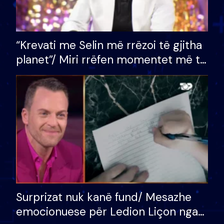
“Krevati me Selin më rrëzoi të gjitha
planet”/ Miri rrëfen momentet më të
bukura në shtëpinë e BB VIP: Do më
mungojë zilja e mëngjesit kur…
Surprizat nuk kanë fund/ Mesazhe
emocionuese për Ledion Liçon nga