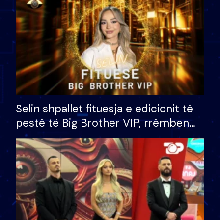
Selin shpallet fituesja e edicionit të
pestë të Big Brother VIP, rrëmben
çmimin e madh prej 100 mijë eurosh