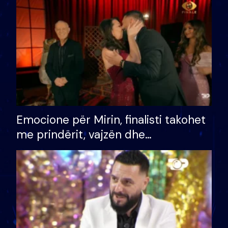
të fituar çmimin e madh
Emocione për Mirin, finalisti takohet
me prindërit, vajzën dhe
bashkëshorten: S’kemi ndonjë letër
divorci apo jo?