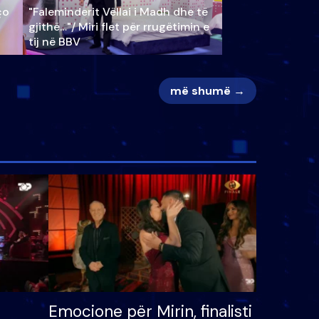
ço
"Faleminderit Vëllai i Madh dhe të
gjithë…"/ Miri flet për rrugëtimin e
tij në BBV
më shumë →
Emocione për Mirin, finalisti