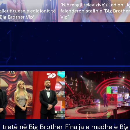
"Një magji televizive"/ Ledion Li
llet fituese e edicionit të
falenderon stafin e "Big Brother
‘Big Brother Vip’
Vip"
i tretë në Big Brother
Finalja e madhe e Big