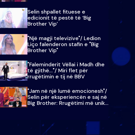
Selin shpallet fituese e
edicionit të pestë të ‘Big
Brother Vip’
"Një magji televizive"/ Ledion
Liço falenderon stafin e "Big
Brother Vip"
"Faleminderit Vëllai i Madh dhe
të gjithë…"/ Miri flet për
rrugëtimin e tij në BBV
"Jam në një lumë emocionesh"/
Selin për eksperiencën e saj në
Big Brother: Rrugëtimi më unik…