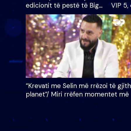
edicionit të pestë të Big
VIP 5, 
Brother VIP, rrëmben
radhës
çmimin e madh prej 100
mijë eurosh
“Krevati me Selin më rrëzoi të gjit
planet”/ Miri rrëfen momentet më 
bukura në shtëpinë e BB VIP: Do 
mungojë zilja e mëngjesit kur…