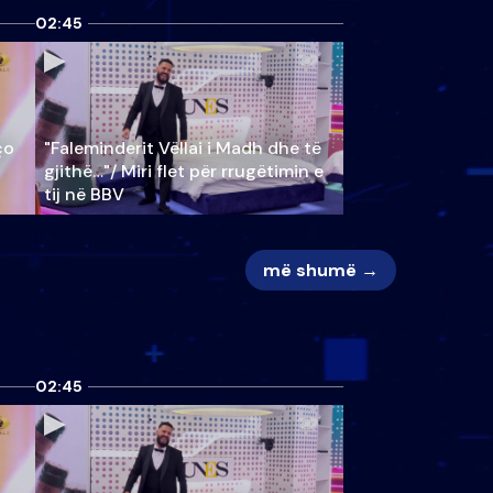
02:45
ço
"Faleminderit Vëllai i Madh dhe të
gjithë…"/ Miri flet për rrugëtimin e
tij në BBV
më shumë →
02:45