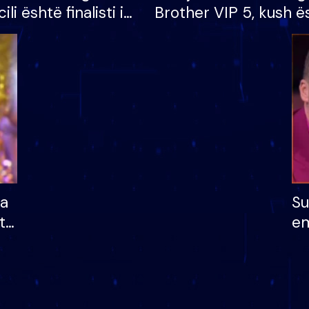
cili është finalisti i
Brother VIP 5, kush ë
 që lë shtëpinë
banori i parë që lë sh
dhe humb mundësinë
të fituar çmimin e m
ha
Su
të
em
më
në
nu