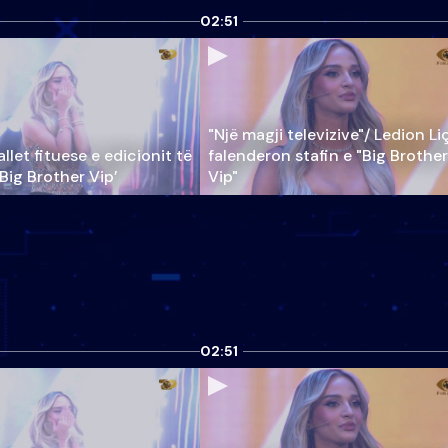
02:51
"Një magji televizive"/ Ledion Li
llet fituese e edicionit të
falenderon stafin e "Big Brother
‘Big Brother Vip’
Vip"
02:51