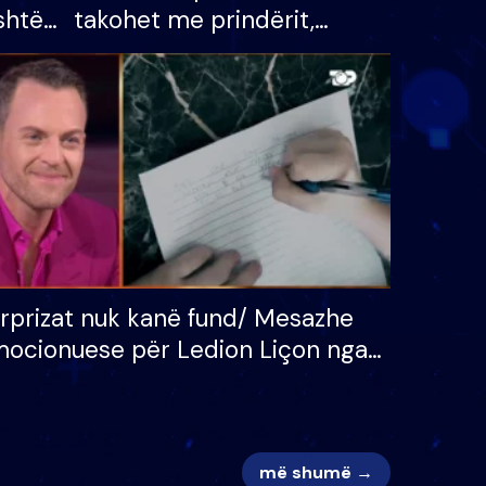
shtë
takohet me prindërit,
tëpinë
vajzën dhe bashkëshorten:
 për
S’kemi ndonjë letër divorci
adh
apo jo?
rprizat nuk kanë fund/ Mesazhe
ocionuese për Ledion Liçon nga
na dhe fëmijët e tij, moderatori
k i mban dot lotët: Nuk meritoj…
më shumë →