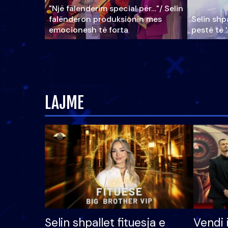
"Një falenderim special për…"/ Selin
falënderon produksionin mes
Selin shpa
emocionesh të forta
pestë të 
LAJME
Selin shpallet fituesja e
Vendi 