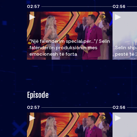
02:57
02:56
"Një falenderim special për…"/ Selin
falënderon produksionin mes
Selin shpa
emocionesh të forta
pestë të 
Episode
02:57
02:56