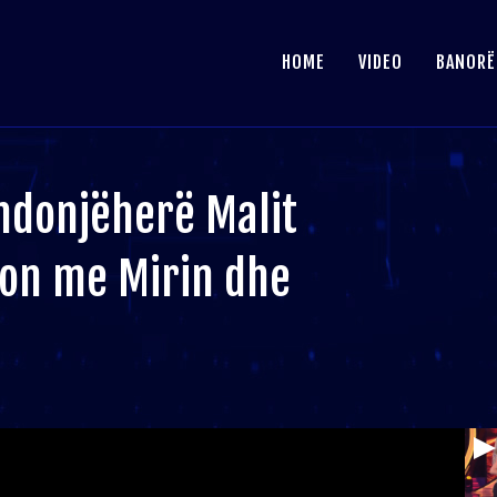
HOME
VIDEO
BANORË
ndonjëherë Malit
don me Mirin dhe