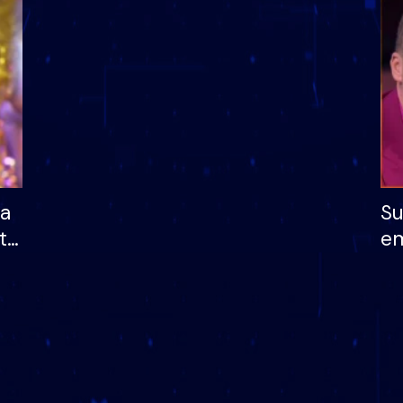
dhe humb mundësinë
të fituar çmimin e m
ha
Su
të
em
më
në
nu