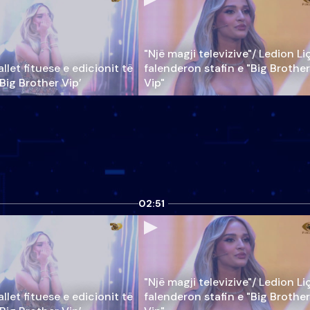
"Një magji televizive"/ Ledion Li
llet fituese e edicionit të
falenderon stafin e "Big Brother
‘Big Brother Vip’
Vip"
02:51
"Një magji televizive"/ Ledion Li
llet fituese e edicionit të
falenderon stafin e "Big Brother