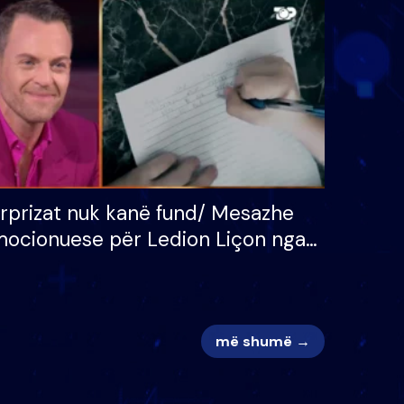
 për
S’kemi ndonjë letër divorci
adh
apo jo?
rprizat nuk kanë fund/ Mesazhe
ocionuese për Ledion Liçon nga
na dhe fëmijët e tij, moderatori
k i mban dot lotët: Nuk meritoj…
më shumë →