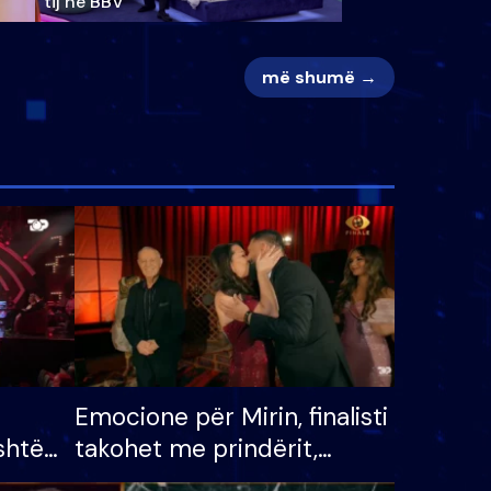
tij në BBV
më shumë →
Emocione për Mirin, finalisti
shtë
takohet me prindërit,
tëpinë
vajzën dhe bashkëshorten: