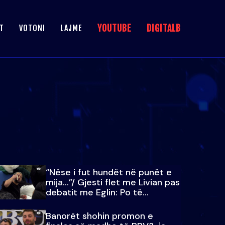
YOUTUBE
DIGITALB
T
VOTONI
LAJME
“Nëse i fut hundët në punët e
mija…”/ Gjesti flet me Livian pas
debatit me Eglin: Po të
paralajmëroj
Banorët shohin promon e