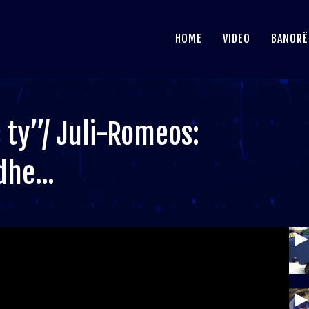
HOME
VIDEO
BANORË
ty”/ Juli-Romeos:
he...