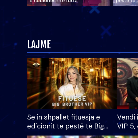
emocionesh të forta
pestë të 
LAJME
Selin shpallet fituesja e
Vendi 
edicionit të pestë të Big
VIP 5, 
Brother VIP, rrëmben
radhës