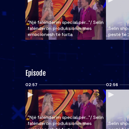
"Një falenderim special për…"/ Selin
falënderon produksionin mes
Selin shpa
emocionesh të forta
pestë të 
Episode
02:57
02:56
"Një falenderim special për…"/ Selin
falënderon produksionin mes
Selin shpa