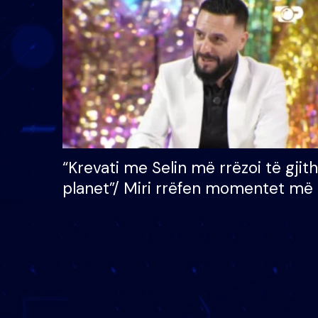
çmimin e madh prej 100
mijë eurosh
“Krevati me Selin më rrëzoi të gjit
planet”/ Miri rrëfen momentet më 
bukura në shtëpinë e BB VIP: Do 
mungojë zilja e mëngjesit kur…