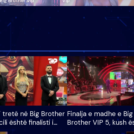
‘Big Brother Vip’
Vip"
i tretë në Big Brother
Finalja e madhe e Big
cili është finalisti i
Brother VIP 5, kush ë
 që lë shtëpinë
banori i parë që lë sh