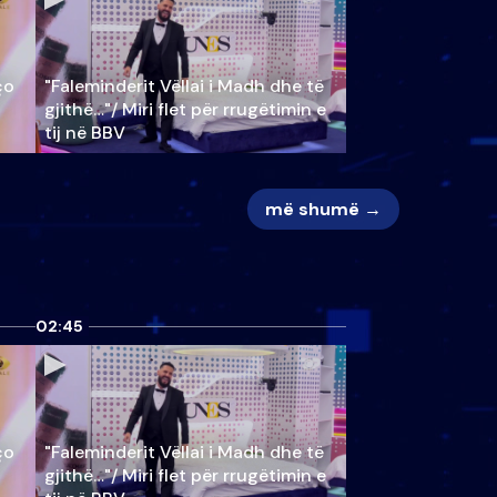
ço
"Faleminderit Vëllai i Madh dhe të
gjithë…"/ Miri flet për rrugëtimin e
tij në BBV
më shumë →
02:45
ço
"Faleminderit Vëllai i Madh dhe të
gjithë…"/ Miri flet për rrugëtimin e