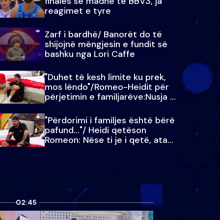
finales së madhe të BBV3, ja
reagimet e tyre
Zarf i bardhë/ Banorët do të
shijojnë mëngjesin e fundit së
bashku nga Lori Caffe
"Duhet të kesh limite ku prek,
mos lëndo"/Romeo-Heidit për
përjetimin e familjarëve:Nusja e
Julit…
"Përdorimi i familjes është bërë
pafund…"/ Heidi qetëson
Romeon: Nëse ti je i qetë, ata
qetësohen
02:45