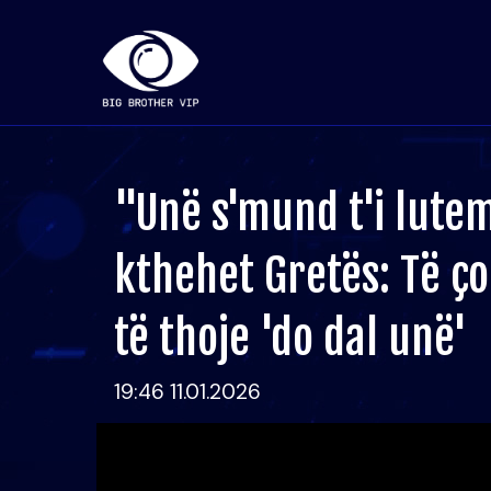
"Unë s'mund t'i lutem 
kthehet Gretës: Të 
të thoje 'do dal unë'
19:46 11.01.2026