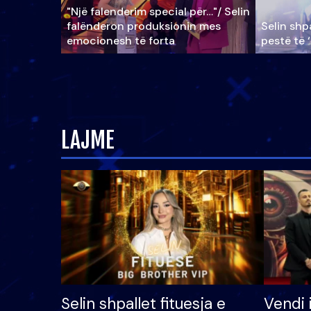
"Një falenderim special për…"/ Selin
falënderon produksionin mes
Selin shpa
emocionesh të forta
pestë të 
LAJME
Selin shpallet fituesja e
Vendi 