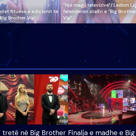
"Një magji televizive"/ Ledion Li
llet fituese e edicionit të
falenderon stafin e "Big Brother
‘Big Brother Vip’
Vip"
i tretë në Big Brother
Finalja e madhe e Big