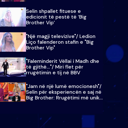
Selin shpallet fituese e
edicionit të pestë të ‘Big
Brother Vip’
"Një magji televizive"/ Ledion
Liço falenderon stafin e "Big
Brother Vip"
"Faleminderit Vëllai i Madh dhe
të gjithë…"/ Miri flet për
rrugëtimin e tij në BBV
"Jam në një lumë emocionesh"/
Selin për eksperiencën e saj në
Big Brother: Rrugëtimi më unik…