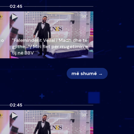
02:45
ço
"Faleminderit Vëllai i Madh dhe të
gjithë…"/ Miri flet për rrugëtimin e
tij në BBV
më shumë →
02:45