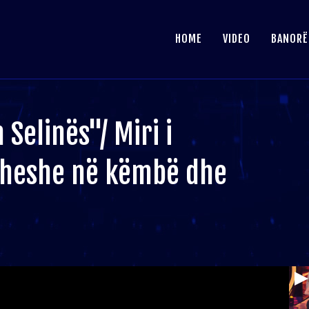
HOME
VIDEO
BANORË
Selinës"/ Miri i
çoheshe në këmbë dhe