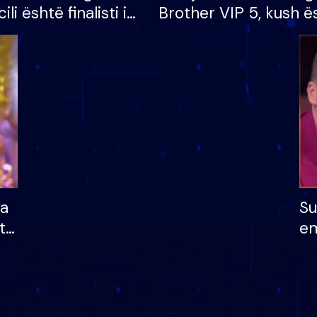
cili është finalisti i
Brother VIP 5, kush ë
 që lë shtëpinë
banori i parë që lë sh
dhe humb mundësinë
të fituar çmimin e m
ha
Su
të
em
më
në
nu