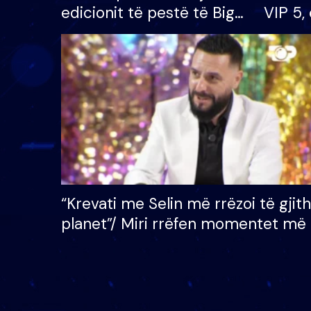
edicionit të pestë të Big
VIP 5, 
Brother VIP, rrëmben
radhës
çmimin e madh prej 100
mijë eurosh
“Krevati me Selin më rrëzoi të gjit
planet”/ Miri rrëfen momentet më 
bukura në shtëpinë e BB VIP: Do 
mungojë zilja e mëngjesit kur…