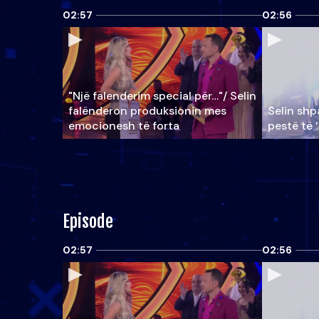
02:57
02:56
"Një falenderim special për…"/ Selin
falënderon produksionin mes
Selin shpa
emocionesh të forta
pestë të 
Episode
02:57
02:56