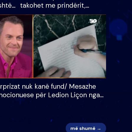
shtë
takohet me prindërit,
tëpinë
vajzën dhe bashkëshorten:
 për
S’kemi ndonjë letër divorci
adh
apo jo?
rprizat nuk kanë fund/ Mesazhe
ocionuese për Ledion Liçon nga
na dhe fëmijët e tij, moderatori
k i mban dot lotët: Nuk meritoj…
më shumë →