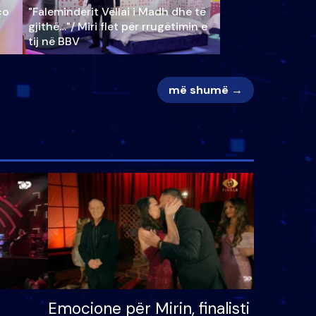
ço
"Faleminderit Vëllai i Madh dhe të
gjithë…"/ Miri flet për rrugëtimin e
tij në BBV
më shumë →
Emocione për Mirin, finalisti