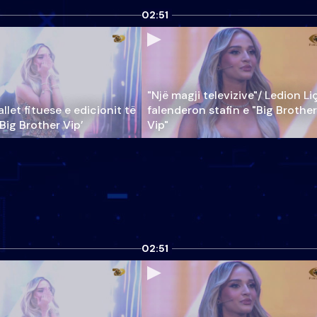
02:51
"Një magji televizive"/ Ledion Li
llet fituese e edicionit të
falenderon stafin e "Big Brother
‘Big Brother Vip’
Vip"
02:51