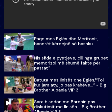
Paqe mes Eglës dhe Meritonit,
banorët kërcejnë së bashku
Nis sfida e pyetjeve, cili nga grupet
memorizoi më shumë fakte për
pastat?
Batuta mes Ilnisës dhe Eglës/“Fol
kur jam aty, jo pas krahëve…” - Big
Brother Albania VIP 3
Sara bisedon me Bardhin pas
diskutimit me Ilnisën - Big Brother
Albania VIP 3