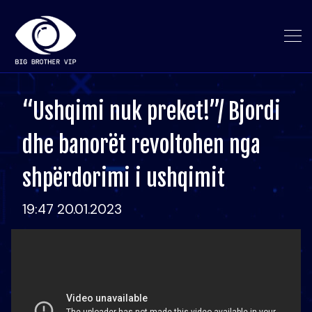
“Ushqimi nuk preket!”/ Bjordi
dhe banorët revoltohen nga
shpërdorimi i ushqimit
19:47 20.01.2023