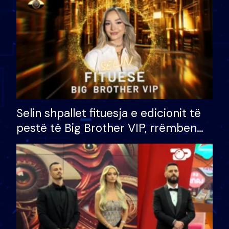
Selin shpallet fituesja e edicionit të
pestë të Big Brother VIP, rrëmben
çmimin e madh prej 100 mijë eurosh