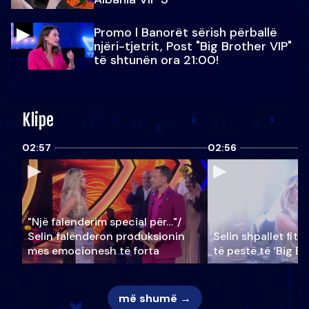
Promo l Banorët sërish përballë
njëri-tjetrit, Post "Big Brother VIP"
të shtunën ora 21:00!
Klipe
02:57
02:56
"Një falenderim special për…"/
Selin falënderon produksionin
Selin shpallet fitu
mes emocionesh të forta
të pestë të ‘Big Br
më shumë →