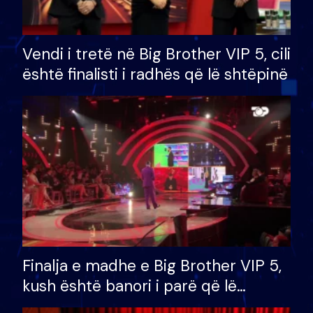
Vendi i tretë në Big Brother VIP 5, cili
është finalisti i radhës që lë shtëpinë
Finalja e madhe e Big Brother VIP 5,
kush është banori i parë që lë
shtëpinë dhe humb mundësinë për