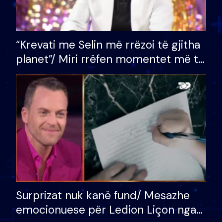
“Krevati me Selin më rrëzoi të gjitha
planet”/ Miri rrëfen momentet më të
bukura në shtëpinë e BB VIP: Do më
mungojë zilja e mëngjesit kur…
Surprizat nuk kanë fund/ Mesazhe
emocionuese për Ledion Liçon nga