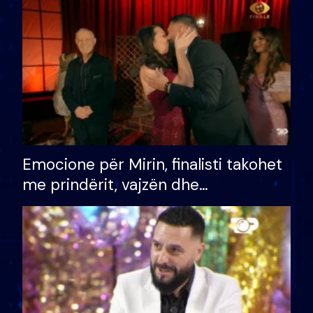
të fituar çmimin e madh
Emocione për Mirin, finalisti takohet
me prindërit, vajzën dhe
bashkëshorten: S’kemi ndonjë letër
divorci apo jo?