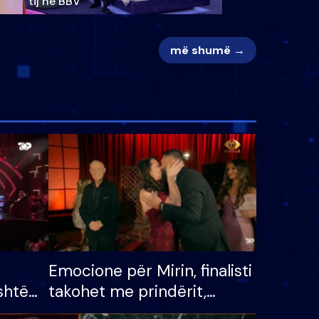
tij në BBV
më shumë →
Emocione për Mirin, finalisti
shtë
takohet me prindërit,
tëpinë
vajzën dhe bashkëshorten: