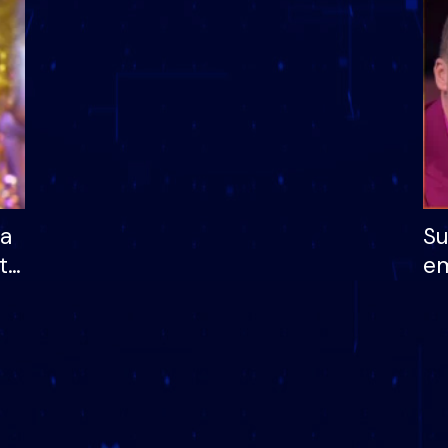
dhe humb mundësinë
të fituar çmimin e m
ha
Su
të
em
më
në
nu