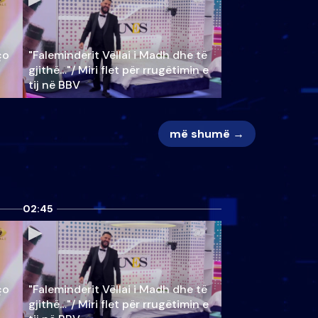
ço
"Faleminderit Vëllai i Madh dhe të
gjithë…"/ Miri flet për rrugëtimin e
tij në BBV
më shumë →
02:45
ço
"Faleminderit Vëllai i Madh dhe të
gjithë…"/ Miri flet për rrugëtimin e