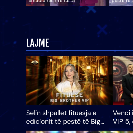
emocionesh të forta
pestë të 
LAJME
Selin shpallet fituesja e
Vendi 
edicionit të pestë të Big
VIP 5, 
Brother VIP, rrëmben
radhës