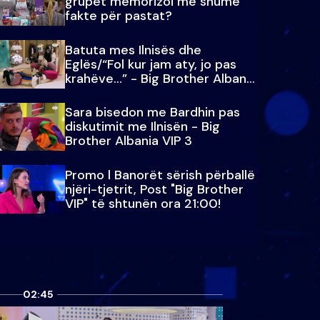
grupet memorizoi më shumë
fakte për pastat?
Batuta mes Ilnisës dhe
Eglës/“Fol kur jam aty, jo pas
krahëve…” - Big Brother Albania
VIP 3
Sara bisedon me Bardhin pas
diskutimit me Ilnisën - Big
Brother Albania VIP 3
Promo l Banorët sërish përballë
njëri-tjetrit, Post "Big Brother
VIP" të shtunën ora 21:00!
02:45