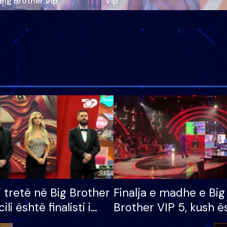
‘Big Brother Vip’
Vip"
i tretë në Big Brother
Finalja e madhe e Big
cili është finalisti i
Brother VIP 5, kush ë
 që lë shtëpinë
banori i parë që lë sh