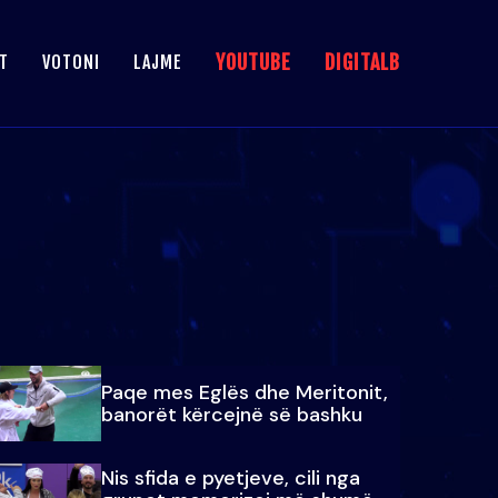
YOUTUBE
DIGITALB
T
VOTONI
LAJME
Paqe mes Eglës dhe Meritonit,
banorët kërcejnë së bashku
Nis sfida e pyetjeve, cili nga