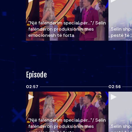
"Një falenderim special për…"/ Selin
falënderon produksionin mes
Selin shpa
emocionesh të forta
pestë të 
Episode
02:57
02:56
"Një falenderim special për…"/ Selin
falënderon produksionin mes
Selin shpa