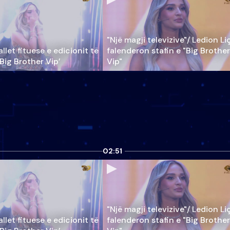
"Një magji televizive"/ Ledion Li
llet fituese e edicionit të
falenderon stafin e "Big Brother
‘Big Brother Vip’
Vip"
02:51
"Një magji televizive"/ Ledion Li
llet fituese e edicionit të
falenderon stafin e "Big Brother