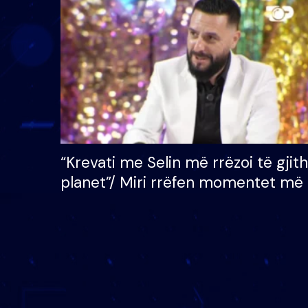
çmimin e madh prej 100
mijë eurosh
“Krevati me Selin më rrëzoi të gjit
planet”/ Miri rrëfen momentet më 
bukura në shtëpinë e BB VIP: Do 
mungojë zilja e mëngjesit kur…