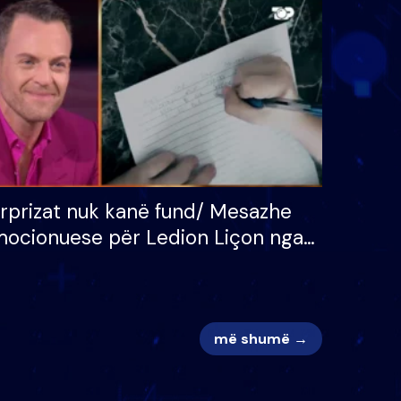
 për
S’kemi ndonjë letër divorci
adh
apo jo?
rprizat nuk kanë fund/ Mesazhe
ocionuese për Ledion Liçon nga
na dhe fëmijët e tij, moderatori
k i mban dot lotët: Nuk meritoj…
më shumë →