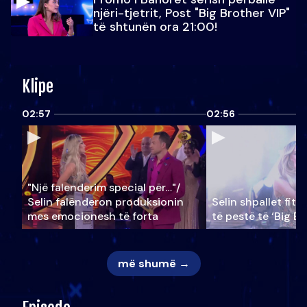
njëri-tjetrit, Post "Big Brother VIP"
të shtunën ora 21:00!
Klipe
02:57
02:56
"Një falenderim special për…"/
Selin falënderon produksionin
Selin shpallet fitu
mes emocionesh të forta
të pestë të ‘Big Br
më shumë →