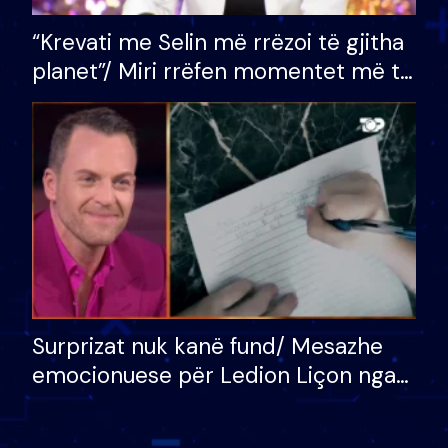
“Krevati me Selin më rrëzoi të gjitha
planet”/ Miri rrëfen momentet më të
bukura në shtëpinë e BB VIP: Do më
mungojë zilja e mëngjesit kur…
Surprizat nuk kanë fund/ Mesazhe
emocionuese për Ledion Liçon nga
nëna dhe fëmijët e tij, moderatori
nuk i mban dot lotët: Nuk meritoj…