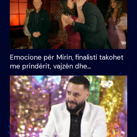
Emocione për Mirin, finalisti takohet
me prindërit, vajzën dhe
bashkëshorten: S’kemi ndonjë letër
divorci apo jo?