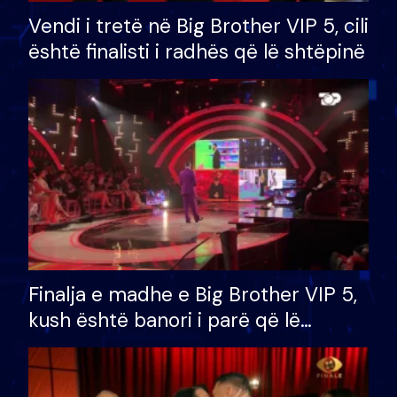
Vendi i tretë në Big Brother VIP 5, cili
është finalisti i radhës që lë shtëpinë
Finalja e madhe e Big Brother VIP 5,
kush është banori i parë që lë
shtëpinë dhe humb mundësinë për
të fituar çmimin e madh