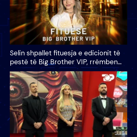
Selin shpallet fituesja e edicionit të
pestë të Big Brother VIP, rrëmben
çmimin e madh prej 100 mijë eurosh