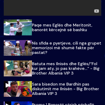
Paqe mes Eglës dhe Meritonit,
banorët kërcejnë së bashku
Nis sfida e pyetjeve, cili nga grupet
memorizoi më shumë fakte për
pastat?
Batuta mes Ilnisës dhe Eglës/“Fol
kur jam aty, jo pas krahëve…” - Big
Brother Albania VIP 3
Sara bisedon me Bardhin pas
diskutimit me Ilnisën - Big Brother
Albania VIP 3
Promo l Banorët sërish përballë