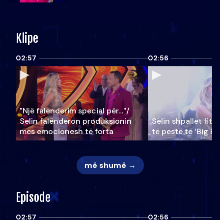
Klipe
02:57
02:56
"Një falenderim special për…"/
Selin falënderon produksionin
Selin shpallet fitu
mes emocionesh të forta
të pestë të ‘Big Br
më shumë →
Episode
02:57
02:56