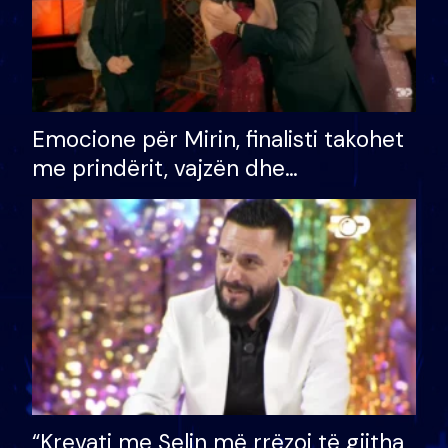
Emocione për Mirin, finalisti takohet
me prindërit, vajzën dhe
bashkëshorten: S’kemi ndonjë letër
divorci apo jo?
“Krevati me Selin më rrëzoi të gjitha