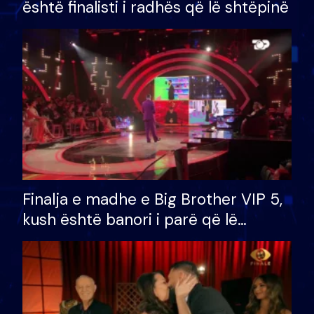
është finalisti i radhës që lë shtëpinë
Finalja e madhe e Big Brother VIP 5,
kush është banori i parë që lë
shtëpinë dhe humb mundësinë për
të fituar çmimin e madh