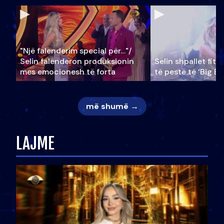
"Një falenderim special për…"/
Selin falënderon produksionin
Selin shpallet fitu
mes emocionesh të forta
të pestë të ‘Big Br
më shumë →
LAJME