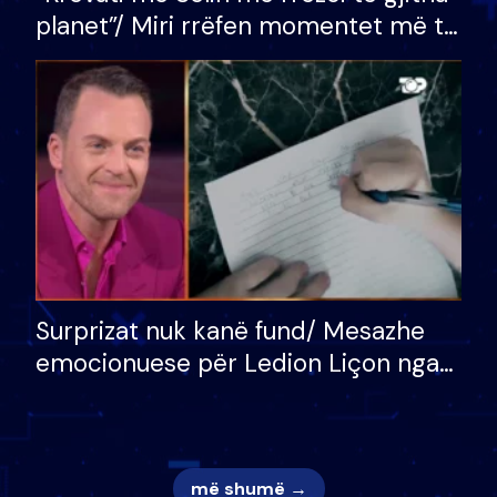
planet”/ Miri rrëfen momentet më të
bukura në shtëpinë e BB VIP: Do më
mungojë zilja e mëngjesit kur…
Surprizat nuk kanë fund/ Mesazhe
emocionuese për Ledion Liçon nga
nëna dhe fëmijët e tij, moderatori
nuk i mban dot lotët: Nuk meritoj…
më shumë →