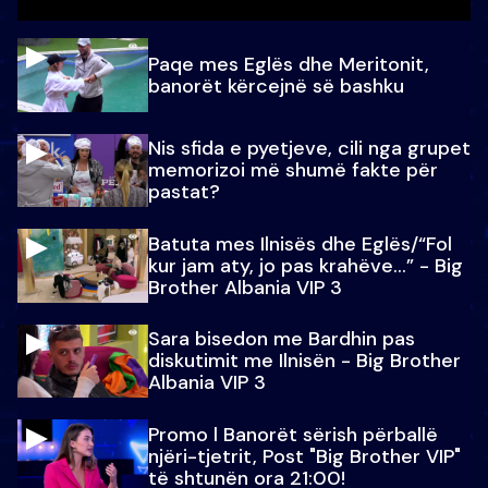
Paqe mes Eglës dhe Meritonit,
banorët kërcejnë së bashku
Nis sfida e pyetjeve, cili nga grupet
memorizoi më shumë fakte për
pastat?
Batuta mes Ilnisës dhe Eglës/“Fol
kur jam aty, jo pas krahëve…” - Big
Brother Albania VIP 3
Sara bisedon me Bardhin pas
diskutimit me Ilnisën - Big Brother
Albania VIP 3
Promo l Banorët sërish përballë
njëri-tjetrit, Post "Big Brother VIP"
të shtunën ora 21:00!