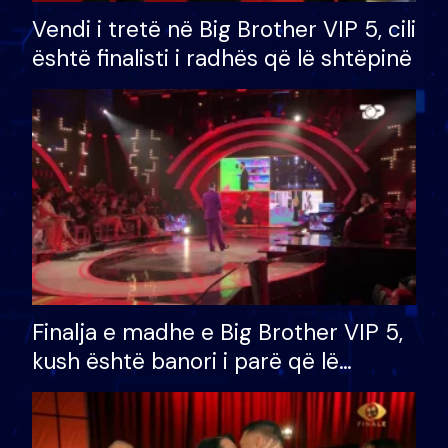
Vendi i tretë në Big Brother VIP 5, cili
është finalisti i radhës që lë shtëpinë
Finalja e madhe e Big Brother VIP 5,
kush është banori i parë që lë
shtëpinë dhe humb mundësinë për
të fituar çmimin e madh