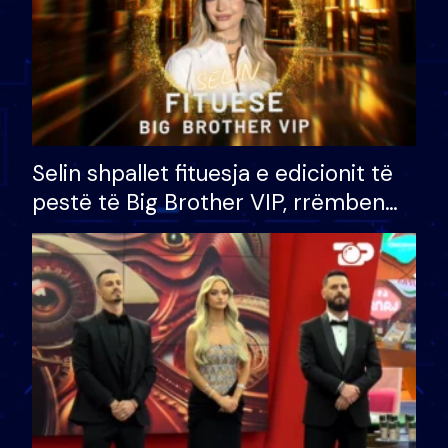
Selin shpallet fituesja e edicionit të
pestë të Big Brother VIP, rrëmben
çmimin e madh prej 100 mijë eurosh