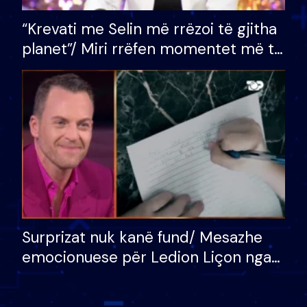
“Krevati me Selin më rrëzoi të gjitha
planet”/ Miri rrëfen momentet më të
bukura në shtëpinë e BB VIP: Do më
mungojë zilja e mëngjesit kur…
Surprizat nuk kanë fund/ Mesazhe
emocionuese për Ledion Liçon nga
nëna dhe fëmijët e tij, moderatori
nuk i mban dot lotët: Nuk meritoj…