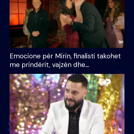
Emocione për Mirin, finalisti takohet
me prindërit, vajzën dhe
bashkëshorten: S’kemi ndonjë letër
divorci apo jo?