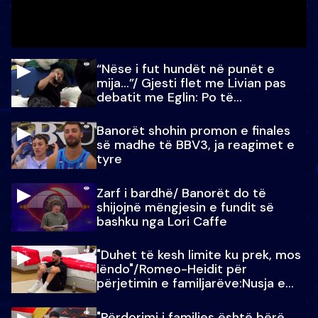
“Nëse i fut hundët në punët e
mija…”/ Gjesti flet me Livian pas
debatit me Eglin: Po të
paralajmëroj
Banorët shohin promon e finales
së madhe të BBV3, ja reagimet e
tyre
Zarf i bardhë/ Banorët do të
shijojnë mëngjesin e fundit së
bashku nga Lori Caffe
"Duhet të kesh limite ku prek, mos
lëndo"/Romeo-Heidit për
përjetimin e familjarëve:Nusja e
Julit…
"Përdorimi i familjes është bërë