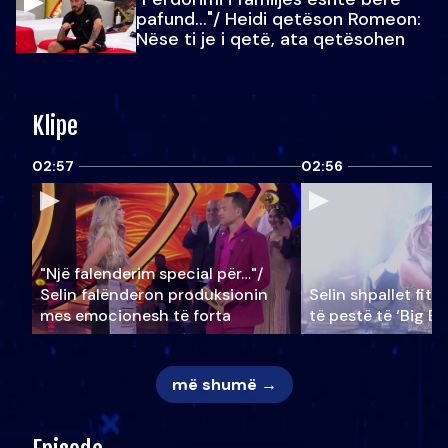
pafund…"/ Heidi qetëson Romeon:
Nëse ti je i qetë, ata qetësohen
Klipe
02:57
02:56
"Një falenderim special për…"/
Selin falënderon produksionin
Selin shpallet fitu
mes emocionesh të forta
të pestë të ‘Big Br
më shumë →