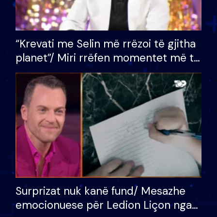
“Krevati me Selin më rrëzoi të gjitha
planet”/ Miri rrëfen momentet më të
bukura në shtëpinë e BB VIP: Do më
mungojë zilja e mëngjesit kur…
Surprizat nuk kanë fund/ Mesazhe
emocionuese për Ledion Liçon nga