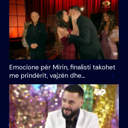
të fituar çmimin e madh
Emocione për Mirin, finalisti takohet
me prindërit, vajzën dhe
bashkëshorten: S’kemi ndonjë letër
divorci apo jo?