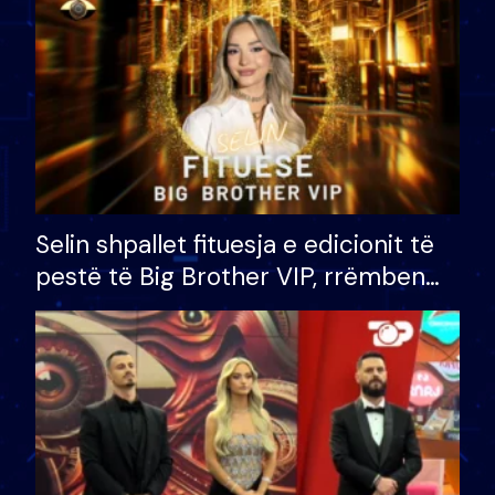
Selin shpallet fituesja e edicionit të
pestë të Big Brother VIP, rrëmben
çmimin e madh prej 100 mijë eurosh