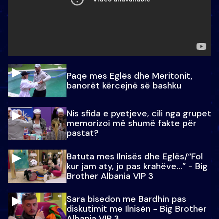
Paqe mes Eglës dhe Meritonit,
banorët kërcejnë së bashku
Nis sfida e pyetjeve, cili nga grupet
memorizoi më shumë fakte për
pastat?
Batuta mes Ilnisës dhe Eglës/“Fol
kur jam aty, jo pas krahëve…” - Big
Brother Albania VIP 3
Sara bisedon me Bardhin pas
diskutimit me Ilnisën - Big Brother
Albania VIP 3