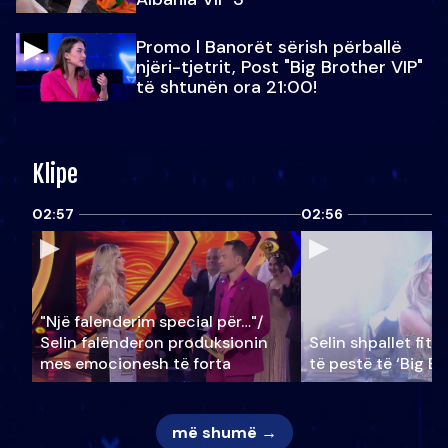
Promo l Banorët sërish përballë
njëri-tjetrit, Post "Big Brother VIP"
të shtunën ora 21:00!
Klipe
02:57
02:56
"Një falenderim special për…"/
Selin falënderon produksionin
Selin shpallet fitu
mes emocionesh të forta
të pestë të ‘Big Br
më shumë →