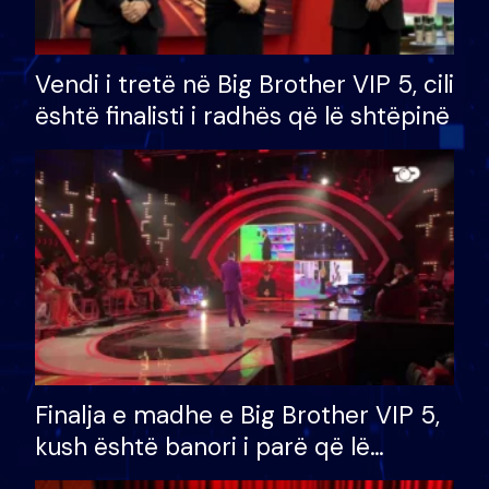
Vendi i tretë në Big Brother VIP 5, cili
është finalisti i radhës që lë shtëpinë
Finalja e madhe e Big Brother VIP 5,
kush është banori i parë që lë
shtëpinë dhe humb mundësinë për