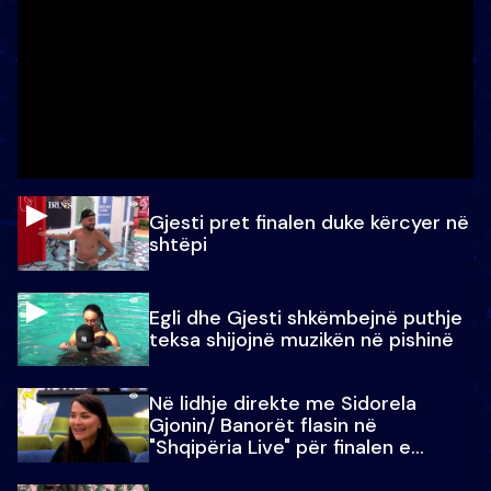
Gjesti pret finalen duke kërcyer në
shtëpi
Egli dhe Gjesti shkëmbejnë puthje
teksa shijojnë muzikën në pishinë
Në lidhje direkte me Sidorela
Gjonin/ Banorët flasin në
"Shqipëria Live" për finalen e
madhe