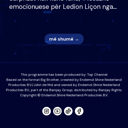
emocionuese për Ledion Liçon nga
nëna dhe fëmijët e tij, moderatori
nuk i mban dot lotët: Nuk meritoj…
më shumë →
This programme has been produced by:
Top Channel
Based on the format Big Brother, created by Endemol Shine Nederland
Producties B.V./John de Mol and owned by Endemol Shine Nederland
Producties BV., part of the Banijay Group, distributed by Banijay Rights.
Copyright © Endamol Shine Nederland Producties B.V.