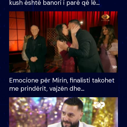
kush është banori i parë që lë
shtëpinë dhe humb mundësinë për
të fituar çmimin e madh
Emocione për Mirin, finalisti takohet
me prindërit, vajzën dhe
bashkëshorten: S’kemi ndonjë letër
divorci apo jo?