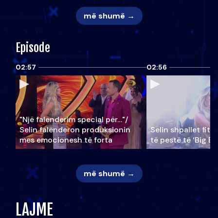
më shumë →
Episode
02:57
02:56
"Një falenderim special për…"/
Selin falënderon produksionin
Selin shpallet fitu
mes emocionesh të forta
të pestë të ‘Big Br
më shumë →
LAJME