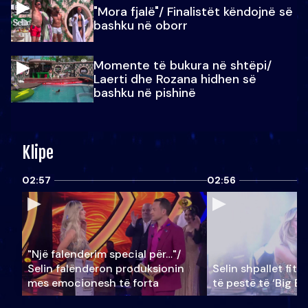
"Mora fjalë"/ Finalistët këndojnë së
bashku në oborr
Momente të bukura në shtëpi/
Laerti dhe Rozana hidhen së
bashku në pishinë
Klipe
02:57
02:56
"Një falenderim special për…"/
Selin falënderon produksionin
Selin shpallet fitu
mes emocionesh të forta
të pestë të ‘Big Br