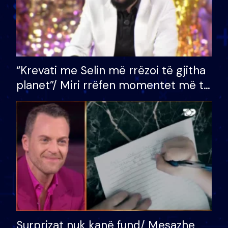
“Krevati me Selin më rrëzoi të gjitha
planet”/ Miri rrëfen momentet më të
bukura në shtëpinë e BB VIP: Do më
mungojë zilja e mëngjesit kur…
Surprizat nuk kanë fund/ Mesazhe