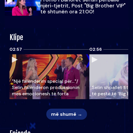
njëri-tjetrit, Post "Big Brother VIP"
të shtunën ora 21:00!
Klipe
02:57
02:56
"Një falenderim special për…"/
Selin falënderon produksionin
Selin shpallet fitu
mes emocionesh të forta
të pestë të ‘Big Br
më shumë →