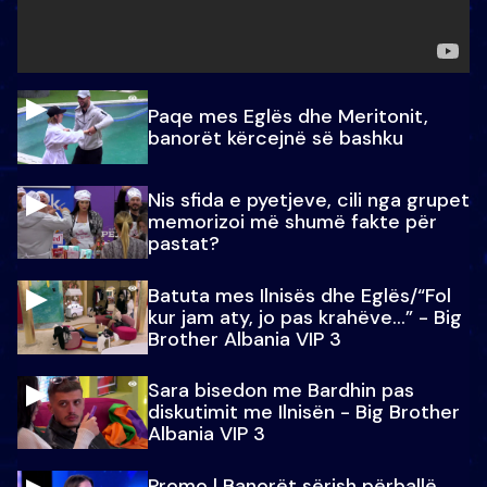
Paqe mes Eglës dhe Meritonit,
banorët kërcejnë së bashku
Nis sfida e pyetjeve, cili nga grupet
memorizoi më shumë fakte për
pastat?
Batuta mes Ilnisës dhe Eglës/“Fol
kur jam aty, jo pas krahëve…” - Big
Brother Albania VIP 3
Sara bisedon me Bardhin pas
diskutimit me Ilnisën - Big Brother
Albania VIP 3
Promo l Banorët sërish përballë