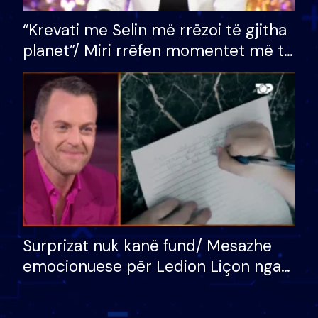
“Krevati me Selin më rrëzoi të gjitha
planet”/ Miri rrëfen momentet më të
bukura në shtëpinë e BB VIP: Do më
mungojë zilja e mëngjesit kur…
Surprizat nuk kanë fund/ Mesazhe
emocionuese për Ledion Liçon nga
nëna dhe fëmijët e tij, moderatori
nuk i mban dot lotët: Nuk meritoj…