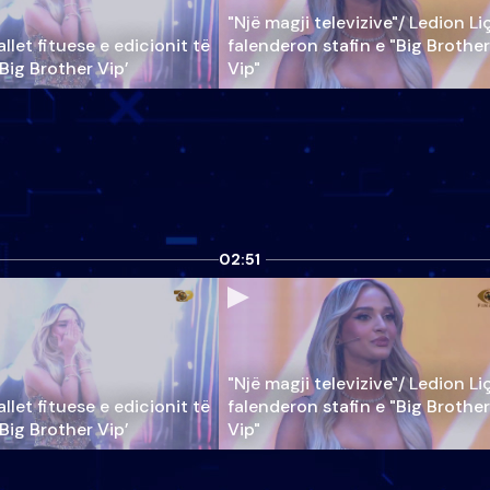
"Një magji televizive"/ Ledion Li
llet fituese e edicionit të
falenderon stafin e "Big Brother
‘Big Brother Vip’
Vip"
02:51
"Një magji televizive"/ Ledion Li
llet fituese e edicionit të
falenderon stafin e "Big Brother
‘Big Brother Vip’
Vip"