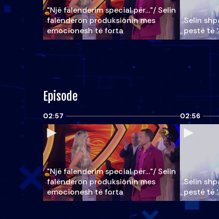
"Një falenderim special për…"/ Selin
falënderon produksionin mes
Selin shpa
emocionesh të forta
pestë të 
Episode
02:57
02:56
"Një falenderim special për…"/ Selin
falënderon produksionin mes
Selin shpa
emocionesh të forta
pestë të 