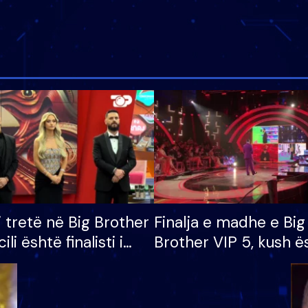
i tretë në Big Brother
Finalja e madhe e Big
cili është finalisti i
Brother VIP 5, kush ë
 që lë shtëpinë
banori i parë që lë sh
dhe humb mundësinë
të fituar çmimin e m