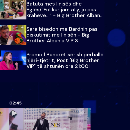
Batuta mes Ilnisës dhe
Eglës/“Fol kur jam aty, jo pas
krahëve…” - Big Brother Albania
VIP 3
Sara bisedon me Bardhin pas
diskutimit me Ilnisën - Big
Brother Albania VIP 3
Promo l Banorët sërish përballë
njëri-tjetrit, Post "Big Brother
VIP" të shtunën ora 21:00!
02:45