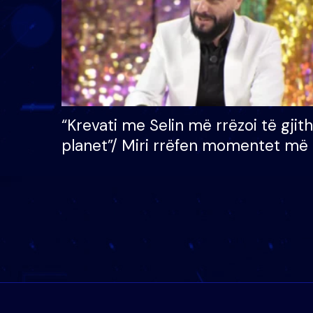
“Krevati me Selin më rrëzoi të gjit
planet”/ Miri rrëfen momentet më 
bukura në shtëpinë e BB VIP: Do 
mungojë zilja e mëngjesit kur…