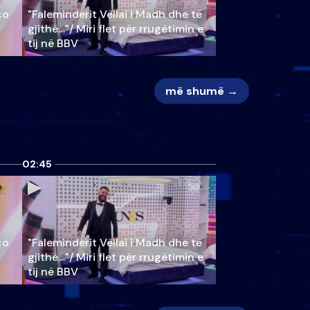
ço
"Faleminderit Vëllai i Madh dhe të
gjithë…"/ Miri flet për rrugëtimin e
tij në BBV
më shumë →
02:45
ço
"Faleminderit Vëllai i Madh dhe të
gjithë…"/ Miri flet për rrugëtimin e
tij në BBV