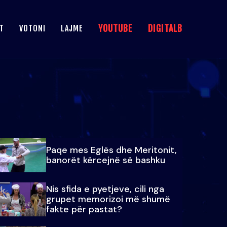
YOUTUBE
DIGITALB
T
VOTONI
LAJME
Paqe mes Eglës dhe Meritonit,
banorët kërcejnë së bashku
Nis sfida e pyetjeve, cili nga
grupet memorizoi më shumë
fakte për pastat?