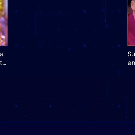
ha
Su
të
em
më
në
nu