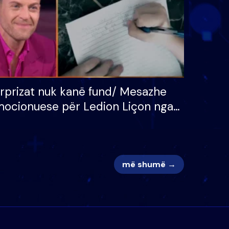
rprizat nuk kanë fund/ Mesazhe
ocionuese për Ledion Liçon nga
na dhe fëmijët e tij, moderatori
k i mban dot lotët: Nuk meritoj…
më shumë →