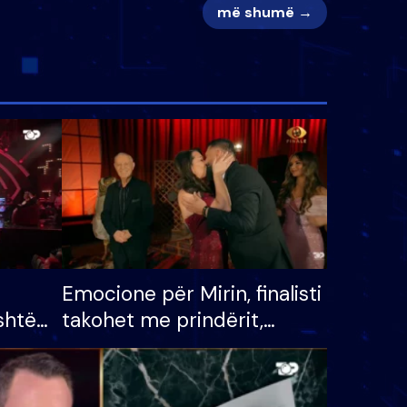
më shumë →
Emocione për Mirin, finalisti
shtë
takohet me prindërit,
tëpinë
vajzën dhe bashkëshorten:
 për
S’kemi ndonjë letër divorci
adh
apo jo?