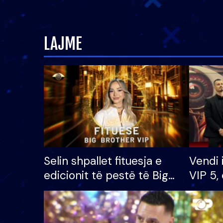
LAJME
Selin shpallet fituesja e
Vendi 
edicionit të pestë të Big
VIP 5, 
Brother VIP, rrëmben
radhës
çmimin e madh prej 100
mijë eurosh