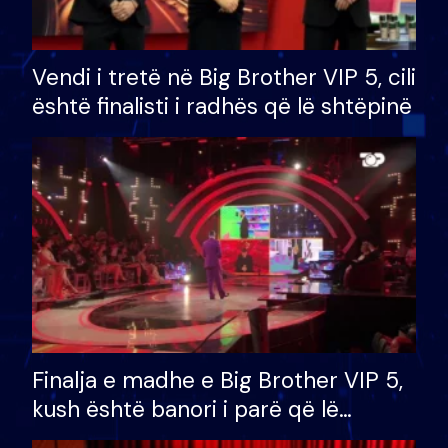
Vendi i tretë në Big Brother VIP 5, cili
është finalisti i radhës që lë shtëpinë
Finalja e madhe e Big Brother VIP 5,
kush është banori i parë që lë
shtëpinë dhe humb mundësinë për