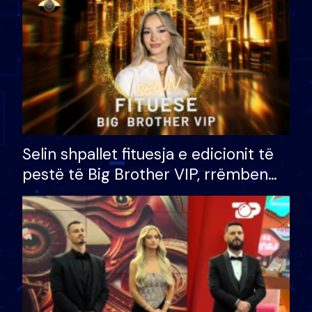
Selin shpallet fituesja e edicionit të
pestë të Big Brother VIP, rrëmben
çmimin e madh prej 100 mijë eurosh