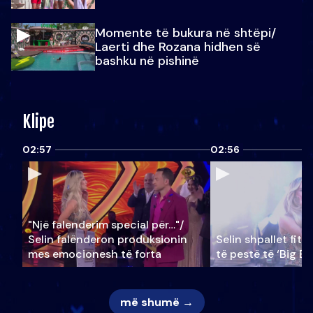
Momente të bukura në shtëpi/
Laerti dhe Rozana hidhen së
bashku në pishinë
Klipe
02:57
02:56
"Një falenderim special për…"/
Selin falënderon produksionin
Selin shpallet fitu
mes emocionesh të forta
të pestë të ‘Big Br
më shumë →