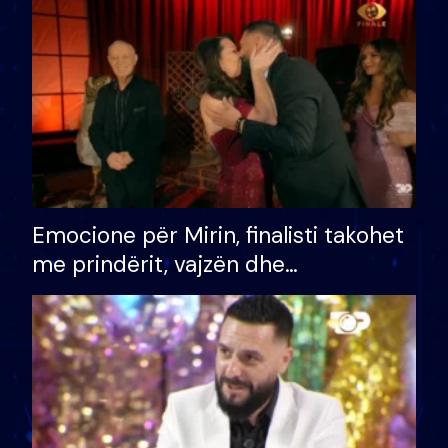
të fituar çmimin e madh
Emocione për Mirin, finalisti takohet
me prindërit, vajzën dhe
bashkëshorten: S’kemi ndonjë letër
divorci apo jo?