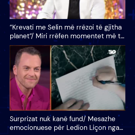
“Krevati me Selin më rrëzoi të gjitha
planet”/ Miri rrëfen momentet më të
bukura në shtëpinë e BB VIP: Do më
mungojë zilja e mëngjesit kur…
Surprizat nuk kanë fund/ Mesazhe
emocionuese për Ledion Liçon nga