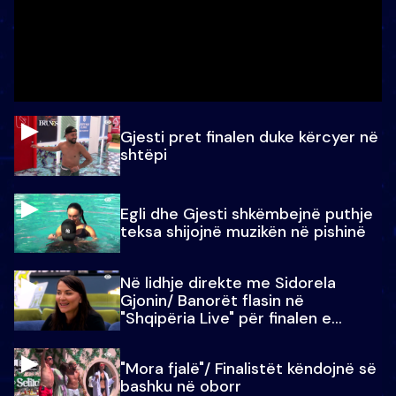
Gjesti pret finalen duke kërcyer në
shtëpi
Egli dhe Gjesti shkëmbejnë puthje
teksa shijojnë muzikën në pishinë
Në lidhje direkte me Sidorela
Gjonin/ Banorët flasin në
"Shqipëria Live" për finalen e
madhe
"Mora fjalë"/ Finalistët këndojnë së
bashku në oborr