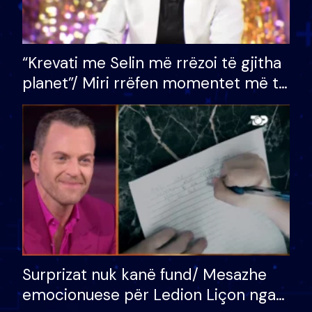
“Krevati me Selin më rrëzoi të gjitha
planet”/ Miri rrëfen momentet më të
bukura në shtëpinë e BB VIP: Do më
mungojë zilja e mëngjesit kur…
Surprizat nuk kanë fund/ Mesazhe
emocionuese për Ledion Liçon nga