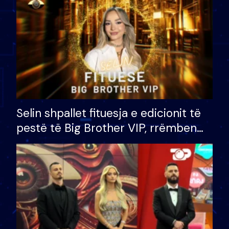
Selin shpallet fituesja e edicionit të
pestë të Big Brother VIP, rrëmben
çmimin e madh prej 100 mijë eurosh