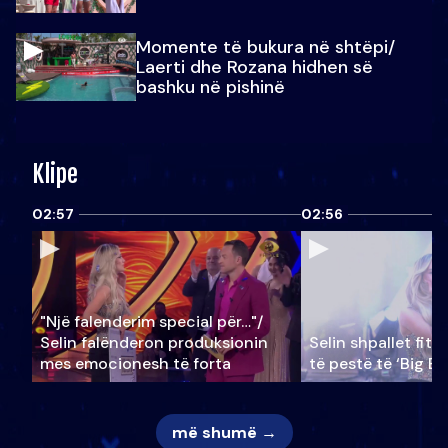
Momente të bukura në shtëpi/
Laerti dhe Rozana hidhen së
bashku në pishinë
Klipe
02:57
02:56
"Një falenderim special për…"/
Selin falënderon produksionin
Selin shpallet fitu
mes emocionesh të forta
të pestë të ‘Big Br
më shumë →