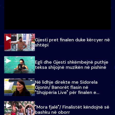
Gjesti pret finalen duke kërcyer në
shtëpi
Egli dhe Gjesti shkëmbejnë puthje
teksa shijojnë muzikën në pishinë
Në lidhje direkte me Sidorela
Gjonin/ Banorët flasin në
"Shqipëria Live" për finalen e
madhe
"Mora fjalë"/ Finalistët këndojnë së
bashku në oborr