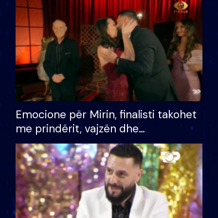
të fituar çmimin e madh
Emocione për Mirin, finalisti takohet
me prindërit, vajzën dhe
bashkëshorten: S’kemi ndonjë letër
divorci apo jo?