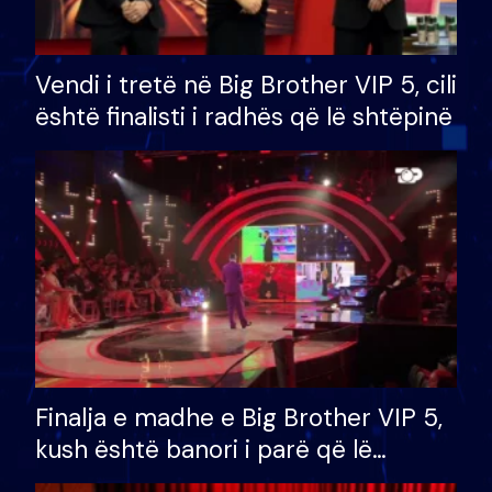
Vendi i tretë në Big Brother VIP 5, cili
është finalisti i radhës që lë shtëpinë
Finalja e madhe e Big Brother VIP 5,
kush është banori i parë që lë
shtëpinë dhe humb mundësinë për