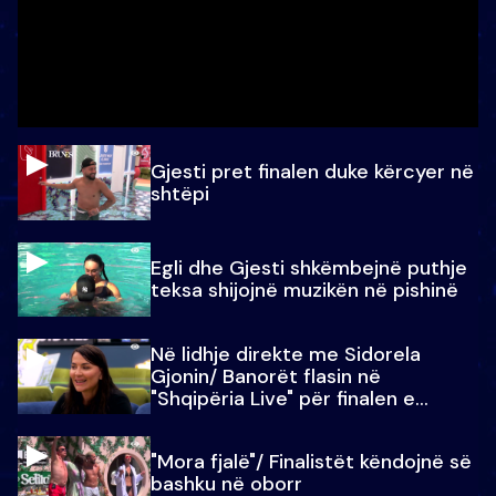
Gjesti pret finalen duke kërcyer në
shtëpi
Egli dhe Gjesti shkëmbejnë puthje
teksa shijojnë muzikën në pishinë
Në lidhje direkte me Sidorela
Gjonin/ Banorët flasin në
"Shqipëria Live" për finalen e
madhe
"Mora fjalë"/ Finalistët këndojnë së
bashku në oborr