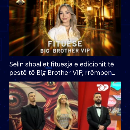
Selin shpallet fituesja e edicionit të
pestë të Big Brother VIP, rrëmben
çmimin e madh prej 100 mijë eurosh