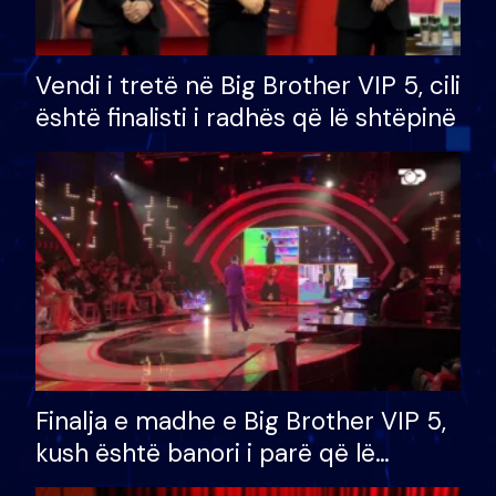
Vendi i tretë në Big Brother VIP 5, cili
është finalisti i radhës që lë shtëpinë
Finalja e madhe e Big Brother VIP 5,
kush është banori i parë që lë
shtëpinë dhe humb mundësinë për