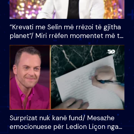
“Krevati me Selin më rrëzoi të gjitha
planet”/ Miri rrëfen momentet më të
bukura në shtëpinë e BB VIP: Do më
mungojë zilja e mëngjesit kur…
Surprizat nuk kanë fund/ Mesazhe
emocionuese për Ledion Liçon nga