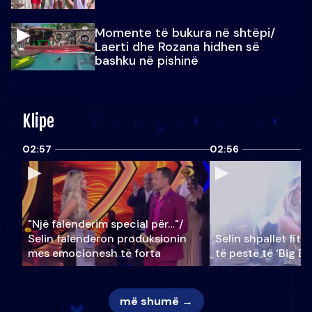
Momente të bukura në shtëpi/
Laerti dhe Rozana hidhen së
bashku në pishinë
Klipe
02:57
02:56
"Një falenderim special për…"/
Selin falënderon produksionin
Selin shpallet fitu
mes emocionesh të forta
të pestë të ‘Big Br
më shumë →