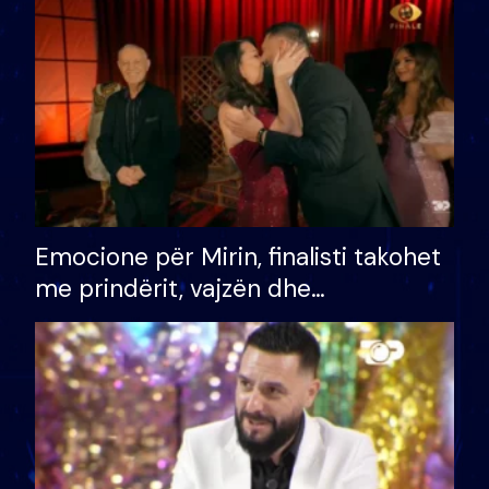
të fituar çmimin e madh
Emocione për Mirin, finalisti takohet
me prindërit, vajzën dhe
bashkëshorten: S’kemi ndonjë letër
divorci apo jo?