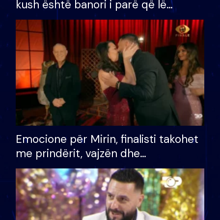
kush është banori i parë që lë
shtëpinë dhe humb mundësinë për
të fituar çmimin e madh
Emocione për Mirin, finalisti takohet
me prindërit, vajzën dhe
bashkëshorten: S’kemi ndonjë letër
divorci apo jo?