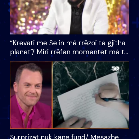
“Krevati me Selin më rrëzoi të gjitha
planet”/ Miri rrëfen momentet më të
bukura në shtëpinë e BB VIP: Do më
mungojë zilja e mëngjesit kur…
Surprizat nuk kanë fund/ Mesazhe