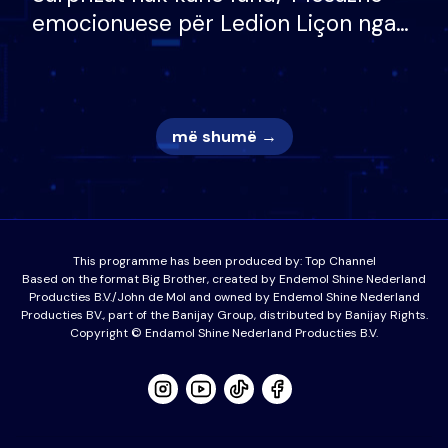
emocionuese për Ledion Liçon nga
nëna dhe fëmijët e tij, moderatori
nuk i mban dot lotët: Nuk meritoj…
më shumë →
This programme has been produced by:
Top Channel
Based on the format Big Brother, created by Endemol Shine Nederland
Producties B.V./John de Mol and owned by Endemol Shine Nederland
Producties BV., part of the Banijay Group, distributed by Banijay Rights.
Copyright © Endamol Shine Nederland Producties B.V.