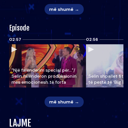
më shumë →
Episode
02:57
02:56
"Një falenderim special për…"/
Selin falënderon produksionin
Selin shpallet fitu
mes emocionesh të forta
të pestë të ‘Big Br
më shumë →
LAJME