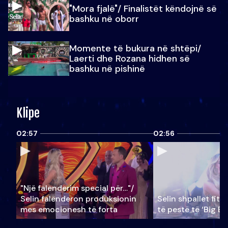
"Mora fjalë"/ Finalistët këndojnë së
bashku në oborr
Momente të bukura në shtëpi/
Laerti dhe Rozana hidhen së
bashku në pishinë
Klipe
02:57
02:56
"Një falenderim special për…"/
Selin falënderon produksionin
Selin shpallet fitu
mes emocionesh të forta
të pestë të ‘Big Br