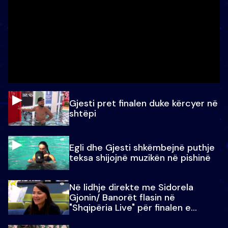
Gjesti pret finalen duke kërcyer në
shtëpi
Egli dhe Gjesti shkëmbejnë puthje
teksa shijojnë muzikën në pishinë
Në lidhje direkte me Sidorela
Gjonin/ Banorët flasin në
"Shqipëria Live" për finalen e
madhe