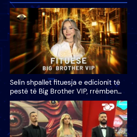
Selin shpallet fituesja e edicionit të
pestë të Big Brother VIP, rrëmben
çmimin e madh prej 100 mijë eurosh