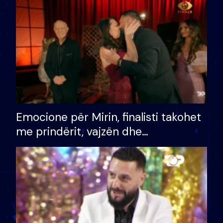
të fituar çmimin e madh
Emocione për Mirin, finalisti takohet
me prindërit, vajzën dhe
bashkëshorten: S’kemi ndonjë letër
divorci apo jo?