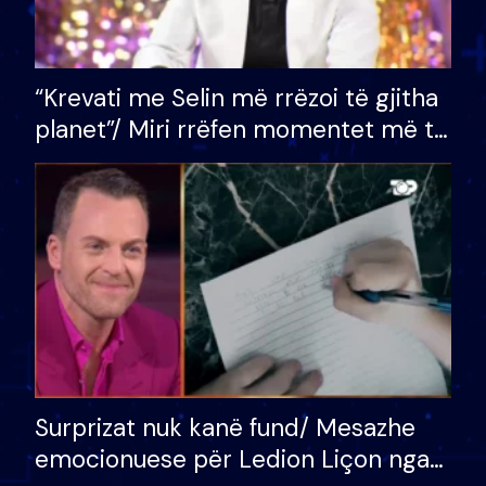
“Krevati me Selin më rrëzoi të gjitha
planet”/ Miri rrëfen momentet më të
bukura në shtëpinë e BB VIP: Do më
mungojë zilja e mëngjesit kur…
Surprizat nuk kanë fund/ Mesazhe
emocionuese për Ledion Liçon nga