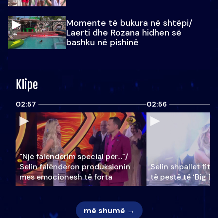
Momente të bukura në shtëpi/
Laerti dhe Rozana hidhen së
bashku në pishinë
Klipe
02:57
02:56
"Një falenderim special për…"/
Selin falënderon produksionin
Selin shpallet fitu
mes emocionesh të forta
të pestë të ‘Big Br
më shumë →