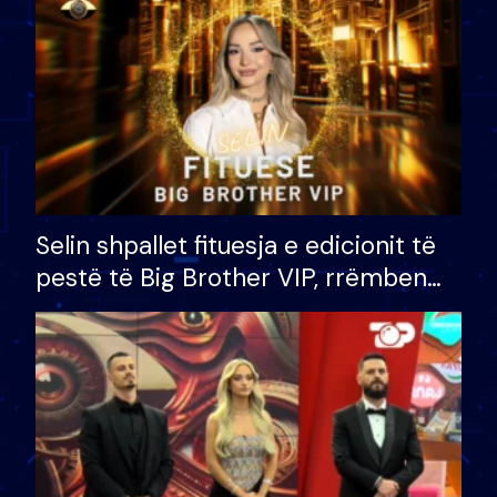
Selin shpallet fituesja e edicionit të
pestë të Big Brother VIP, rrëmben
çmimin e madh prej 100 mijë eurosh