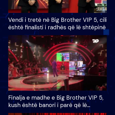
Vendi i tretë në Big Brother VIP 5, cili
është finalisti i radhës që lë shtëpinë
Finalja e madhe e Big Brother VIP 5,
kush është banori i parë që lë
shtëpinë dhe humb mundësinë për