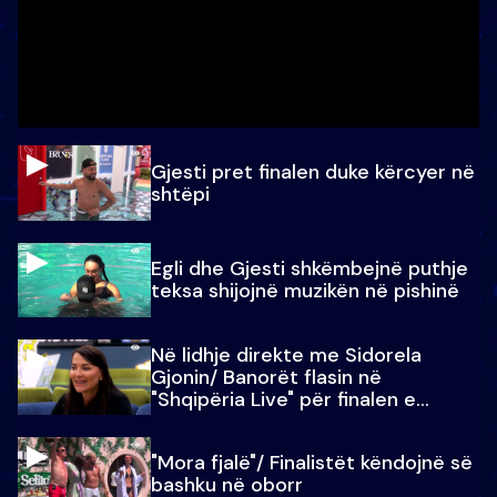
Gjesti pret finalen duke kërcyer në
shtëpi
Egli dhe Gjesti shkëmbejnë puthje
teksa shijojnë muzikën në pishinë
Në lidhje direkte me Sidorela
Gjonin/ Banorët flasin në
"Shqipëria Live" për finalen e
madhe
"Mora fjalë"/ Finalistët këndojnë së
bashku në oborr