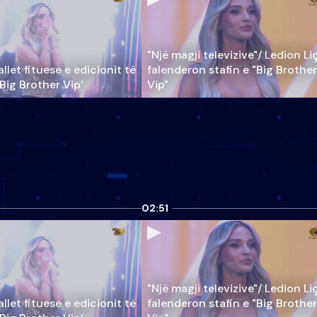
"Një magji televizive"/ Ledion Li
llet fituese e edicionit të
falenderon stafin e "Big Brother
‘Big Brother Vip’
Vip"
02:51
"Një magji televizive"/ Ledion Li
llet fituese e edicionit të
falenderon stafin e "Big Brother