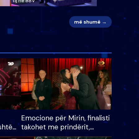
tij në BBV
më shumë →
Emocione për Mirin, finalisti
shtë
takohet me prindërit,
tëpinë
vajzën dhe bashkëshorten: