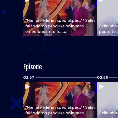
"Një falenderim special për…"/ Selin
falënderon produksionin mes
Selin shpa
emocionesh të forta
pestë të 
Episode
02:57
02:56
"Një falenderim special për…"/ Selin
falënderon produksionin mes
Selin shpa