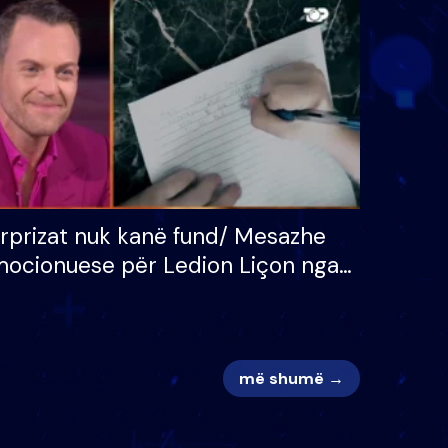
 për
S’kemi ndonjë letër divorci
adh
apo jo?
rprizat nuk kanë fund/ Mesazhe
ocionuese për Ledion Liçon nga
na dhe fëmijët e tij, moderatori
k i mban dot lotët: Nuk meritoj…
më shumë →