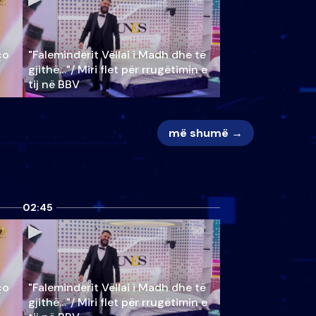
ço
"Faleminderit Vëllai i Madh dhe të
gjithë…"/ Miri flet për rrugëtimin e
tij në BBV
më shumë →
02:45
ço
"Faleminderit Vëllai i Madh dhe të
gjithë…"/ Miri flet për rrugëtimin e