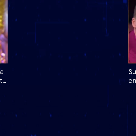
dhe humb mundësinë
të fituar çmimin e m
ha
Su
të
em
më
në
nu