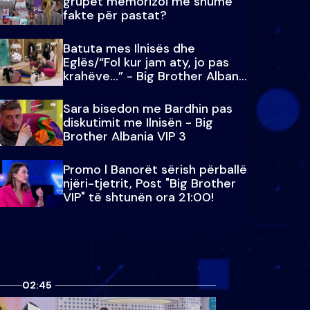
grupet memorizoi më shumë
fakte për pastat?
Batuta mes Ilnisës dhe
Eglës/“Fol kur jam aty, jo pas
krahëve…” - Big Brother Albania
VIP 3
Sara bisedon me Bardhin pas
diskutimit me Ilnisën - Big
Brother Albania VIP 3
Promo l Banorët sërish përballë
njëri-tjetrit, Post "Big Brother
VIP" të shtunën ora 21:00!
02:45