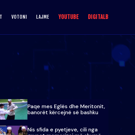
YOUTUBE
DIGITALB
T
VOTONI
LAJME
Paqe mes Eglës dhe Meritonit,
banorët kërcejnë së bashku
Nis sfida e pyetjeve, cili nga