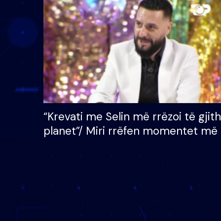
çmimin e madh prej 100
mijë eurosh
“Krevati me Selin më rrëzoi të gjit
planet”/ Miri rrëfen momentet më 
bukura në shtëpinë e BB VIP: Do 
mungojë zilja e mëngjesit kur…