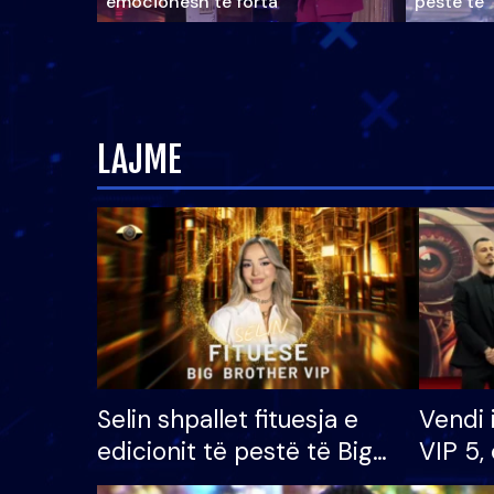
emocionesh të forta
pestë të 
LAJME
Selin shpallet fituesja e
Vendi 
edicionit të pestë të Big
VIP 5, 
Brother VIP, rrëmben
radhës