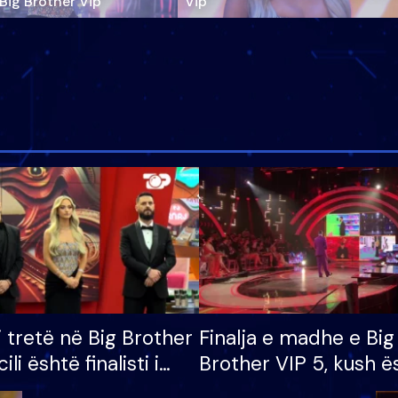
‘Big Brother Vip’
Vip"
i tretë në Big Brother
Finalja e madhe e Big
cili është finalisti i
Brother VIP 5, kush ë
 që lë shtëpinë
banori i parë që lë sh