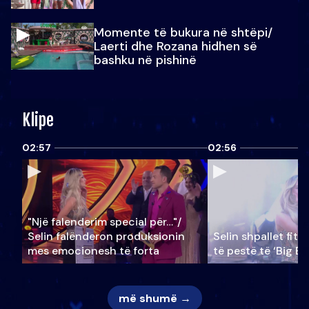
Momente të bukura në shtëpi/
Laerti dhe Rozana hidhen së
bashku në pishinë
Klipe
02:57
02:56
"Një falenderim special për…"/
Selin falënderon produksionin
Selin shpallet fitu
mes emocionesh të forta
të pestë të ‘Big Br
më shumë →