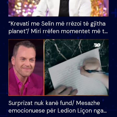
“Krevati me Selin më rrëzoi të gjitha
planet”/ Miri rrëfen momentet më të
bukura në shtëpinë e BB VIP: Do më
mungojë zilja e mëngjesit kur…
Surprizat nuk kanë fund/ Mesazhe
emocionuese për Ledion Liçon nga