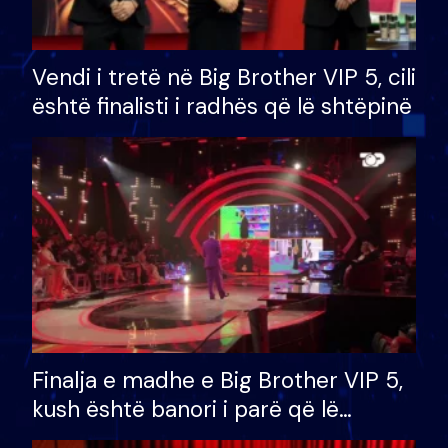
Vendi i tretë në Big Brother VIP 5, cili
është finalisti i radhës që lë shtëpinë
Finalja e madhe e Big Brother VIP 5,
kush është banori i parë që lë
shtëpinë dhe humb mundësinë për