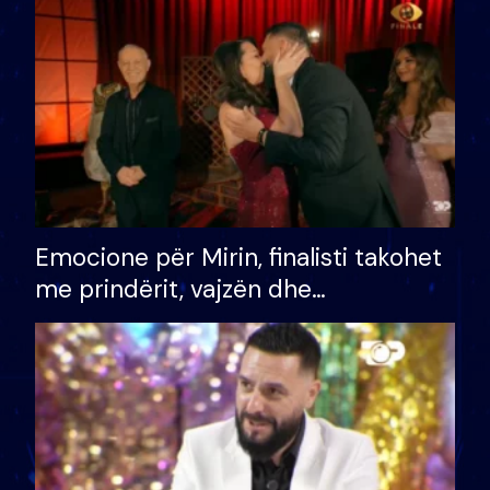
të fituar çmimin e madh
Emocione për Mirin, finalisti takohet
me prindërit, vajzën dhe
bashkëshorten: S’kemi ndonjë letër
divorci apo jo?