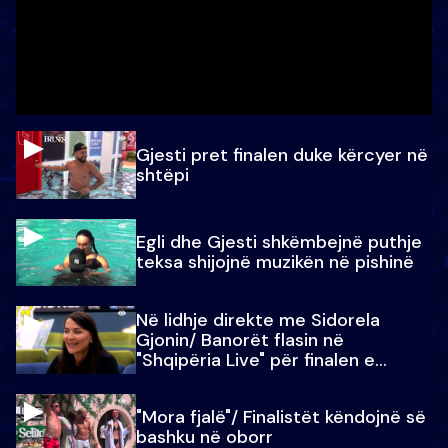
Gjesti pret finalen duke kërcyer në
shtëpi
Egli dhe Gjesti shkëmbejnë puthje
teksa shijojnë muzikën në pishinë
Në lidhje direkte me Sidorela
Gjonin/ Banorët flasin në
"Shqipëria Live" për finalen e
madhe
"Mora fjalë"/ Finalistët këndojnë së
bashku në oborr