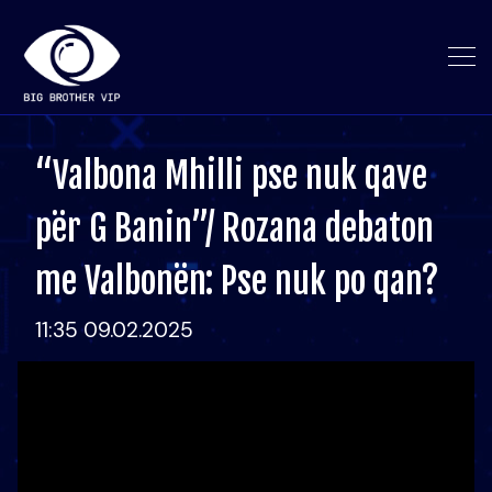
“Valbona Mhilli pse nuk qave
për G Banin”/ Rozana debaton
me Valbonën: Pse nuk po qan?
11:35 09.02.2025