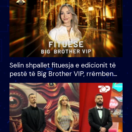
Selin shpallet fituesja e edicionit të
pestë të Big Brother VIP, rrëmben
çmimin e madh prej 100 mijë eurosh