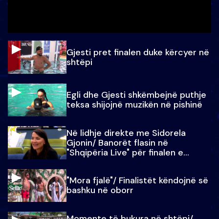
Gjesti pret finalen duke kërcyer në
shtëpi
Egli dhe Gjesti shkëmbejnë puthje
teksa shijojnë muzikën në pishinë
Në lidhje direkte me Sidorela
Gjonin/ Banorët flasin në
"Shqipëria Live" për finalen e
madhe
"Mora fjalë"/ Finalistët këndojnë së
bashku në oborr
Momente të bukura në shtëpi/