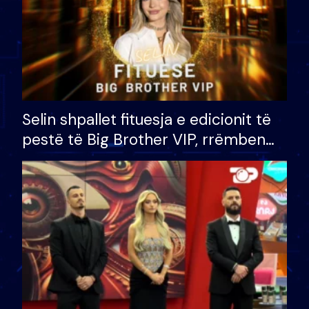
Selin shpallet fituesja e edicionit të
pestë të Big Brother VIP, rrëmben
çmimin e madh prej 100 mijë eurosh