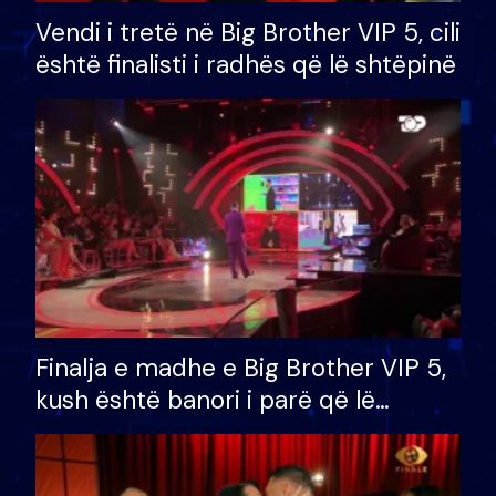
Vendi i tretë në Big Brother VIP 5, cili
është finalisti i radhës që lë shtëpinë
Finalja e madhe e Big Brother VIP 5,
kush është banori i parë që lë
shtëpinë dhe humb mundësinë për
të fituar çmimin e madh