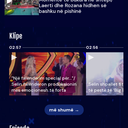
Laerti dhe Rozana hidhen së
bashku në pishinë
Klipe
02:57
02:56
"Një falenderim special për…"/
Selin falënderon produksionin
Selin shpallet fitu
mes emocionesh të forta
të pestë të ‘Big Br
më shumë →