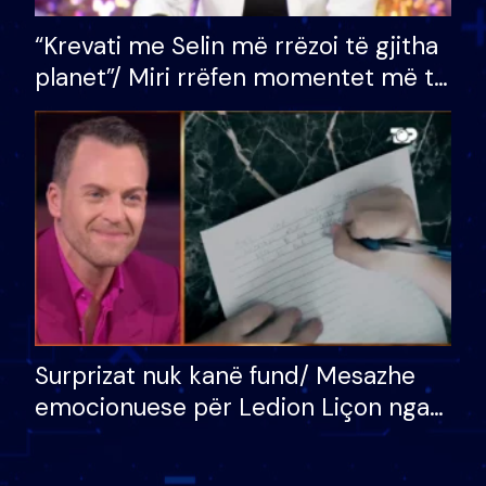
“Krevati me Selin më rrëzoi të gjitha
planet”/ Miri rrëfen momentet më të
bukura në shtëpinë e BB VIP: Do më
mungojë zilja e mëngjesit kur…
Surprizat nuk kanë fund/ Mesazhe
emocionuese për Ledion Liçon nga
nëna dhe fëmijët e tij, moderatori
nuk i mban dot lotët: Nuk meritoj…