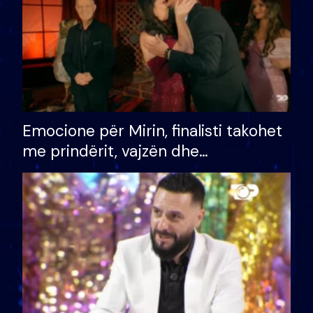
Emocione për Mirin, finalisti takohet
me prindërit, vajzën dhe
bashkëshorten: S’kemi ndonjë letër
divorci apo jo?