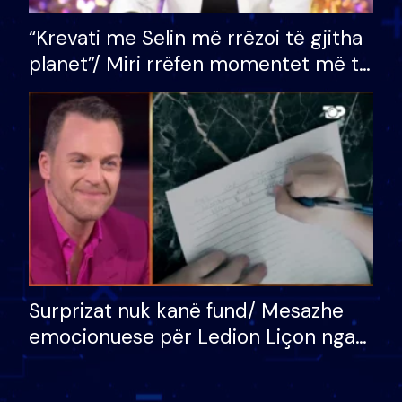
“Krevati me Selin më rrëzoi të gjitha
planet”/ Miri rrëfen momentet më të
bukura në shtëpinë e BB VIP: Do më
mungojë zilja e mëngjesit kur…
Surprizat nuk kanë fund/ Mesazhe
emocionuese për Ledion Liçon nga
nëna dhe fëmijët e tij, moderatori
nuk i mban dot lotët: Nuk meritoj…