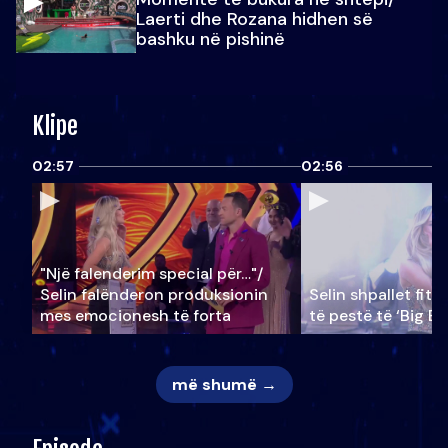
Laerti dhe Rozana hidhen së
bashku në pishinë
Klipe
02:57
02:56
"Një falenderim special për…"/
Selin falënderon produksionin
Selin shpallet fitu
mes emocionesh të forta
të pestë të ‘Big Br
më shumë →