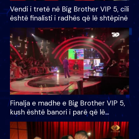
Vendi i tretë në Big Brother VIP 5, cili
është finalisti i radhës që lë shtëpinë
Finalja e madhe e Big Brother VIP 5,
kush është banori i parë që lë
shtëpinë dhe humb mundësinë për
të fituar çmimin e madh