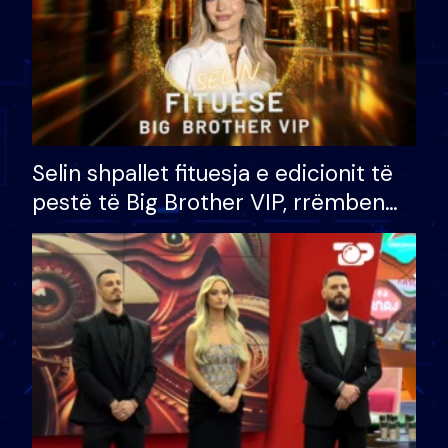
Selin shpallet fituesja e edicionit të
pestë të Big Brother VIP, rrëmben
çmimin e madh prej 100 mijë eurosh