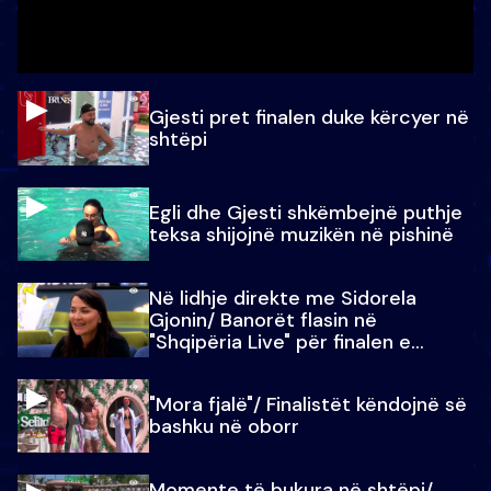
Gjesti pret finalen duke kërcyer në
shtëpi
Egli dhe Gjesti shkëmbejnë puthje
teksa shijojnë muzikën në pishinë
Në lidhje direkte me Sidorela
Gjonin/ Banorët flasin në
"Shqipëria Live" për finalen e
madhe
"Mora fjalë"/ Finalistët këndojnë së
bashku në oborr
Momente të bukura në shtëpi/