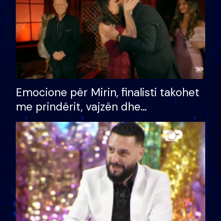
Emocione për Mirin, finalisti takohet
me prindërit, vajzën dhe
bashkëshorten: S’kemi ndonjë letër
divorci apo jo?