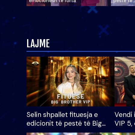
emocionesh të forta
pestë të 
LAJME
Selin shpallet fituesja e
Vendi 
edicionit të pestë të Big
VIP 5, 
Brother VIP, rrëmben
radhës