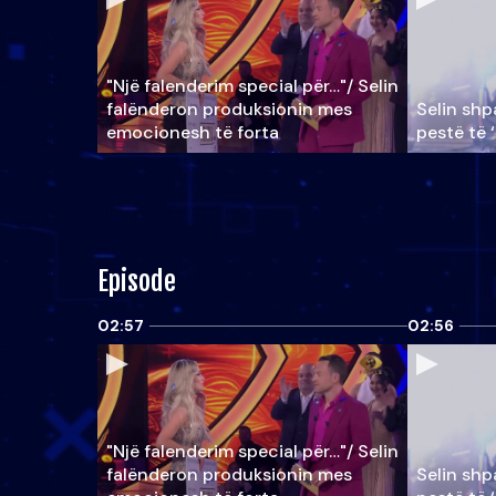
"Një falenderim special për…"/ Selin
falënderon produksionin mes
Selin shpa
emocionesh të forta
pestë të 
Episode
02:57
02:56
"Një falenderim special për…"/ Selin
falënderon produksionin mes
Selin shpa