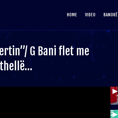
HOME
VIDEO
BANORË
rtin”/ G Bani flet me
-thellë…