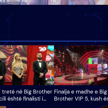
‘Big Brother Vip’
Vip"
i tretë në Big Brother
Finalja e madhe e Big
cili është finalisti i
Brother VIP 5, kush ë
 që lë shtëpinë
banori i parë që lë sh