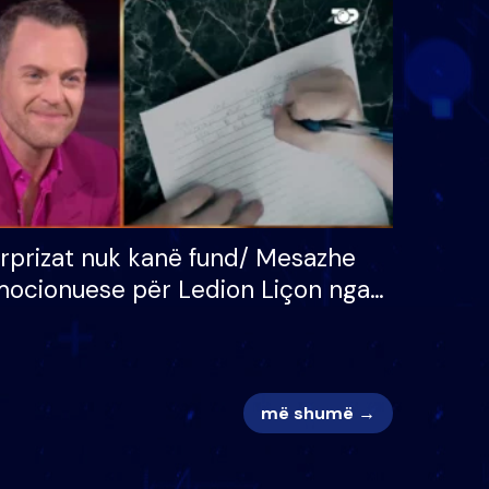
 për
S’kemi ndonjë letër divorci
adh
apo jo?
rprizat nuk kanë fund/ Mesazhe
ocionuese për Ledion Liçon nga
na dhe fëmijët e tij, moderatori
k i mban dot lotët: Nuk meritoj…
më shumë →