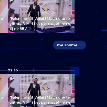
ço
"Faleminderit Vëllai i Madh dhe të
gjithë…"/ Miri flet për rrugëtimin e
tij në BBV
më shumë →
02:45
ço
"Faleminderit Vëllai i Madh dhe të
gjithë…"/ Miri flet për rrugëtimin e