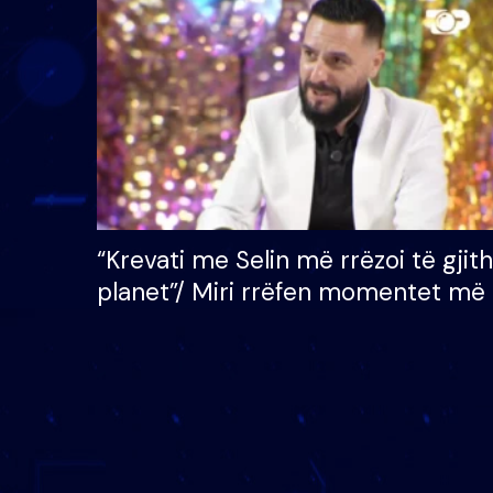
çmimin e madh prej 100
mijë eurosh
“Krevati me Selin më rrëzoi të gjit
planet”/ Miri rrëfen momentet më 
bukura në shtëpinë e BB VIP: Do 
mungojë zilja e mëngjesit kur…