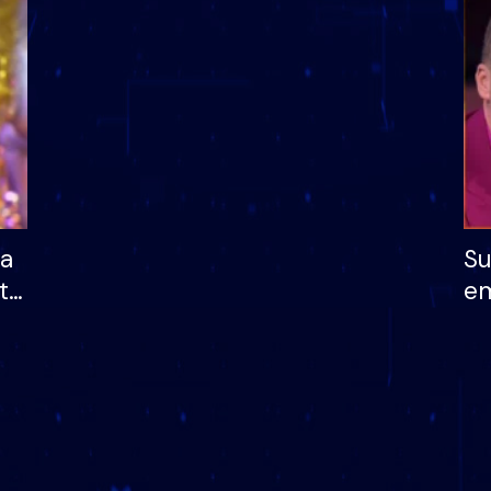
dhe humb mundësinë
të fituar çmimin e m
ha
Su
të
em
më
në
nu