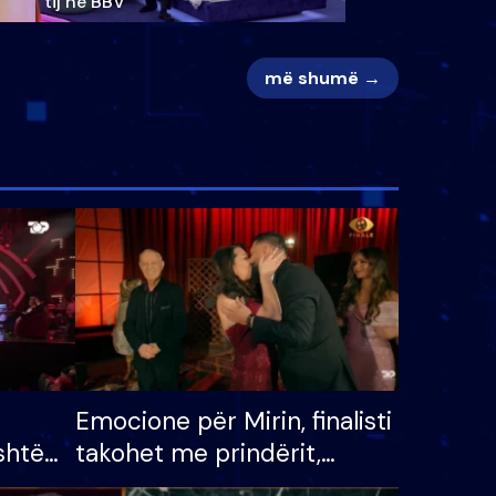
tij në BBV
më shumë →
Emocione për Mirin, finalisti
shtë
takohet me prindërit,
tëpinë
vajzën dhe bashkëshorten: