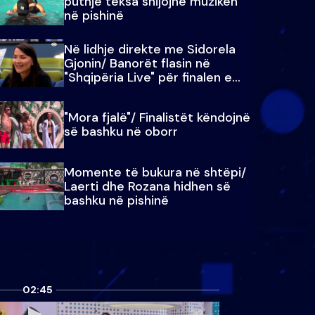
puthje teksa shijojnë muzikën
në pishinë
Në lidhje direkte me Sidorela
Gjonin/ Banorët flasin në
"Shqipëria Live" për finalen e
madhe
"Mora fjalë"/ Finalistët këndojnë
së bashku në oborr
Momente të bukura në shtëpi/
Laerti dhe Rozana hidhen së
bashku në pishinë
02:45