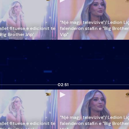
"Një magji televizive"/ Ledion Li
llet fituese e edicionit të
falenderon stafin e "Big Brother
‘Big Brother Vip’
Vip"
02:51
"Një magji televizive"/ Ledion Li
llet fituese e edicionit të
falenderon stafin e "Big Brother