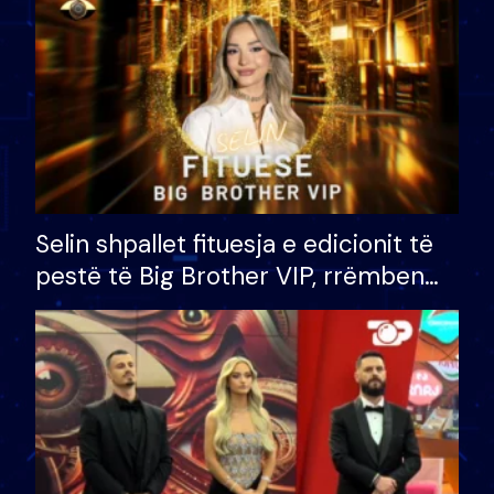
Selin shpallet fituesja e edicionit të
pestë të Big Brother VIP, rrëmben
çmimin e madh prej 100 mijë eurosh