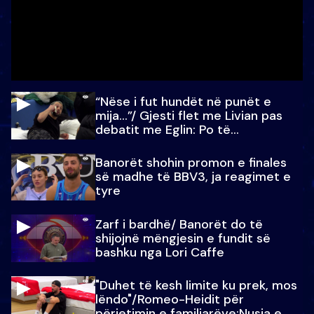
“Nëse i fut hundët në punët e
mija…”/ Gjesti flet me Livian pas
debatit me Eglin: Po të
paralajmëroj
Banorët shohin promon e finales
së madhe të BBV3, ja reagimet e
tyre
Zarf i bardhë/ Banorët do të
shijojnë mëngjesin e fundit së
bashku nga Lori Caffe
"Duhet të kesh limite ku prek, mos
lëndo"/Romeo-Heidit për
përjetimin e familjarëve:Nusja e