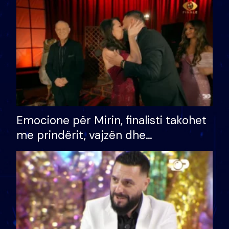
të fituar çmimin e madh
Emocione për Mirin, finalisti takohet
me prindërit, vajzën dhe
bashkëshorten: S’kemi ndonjë letër
divorci apo jo?