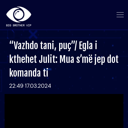
“Vazhdo tani, puç”/ Egla i
kthehet Julit: Mua s’më jep dot
komanda ti
22:49 17.03.2024