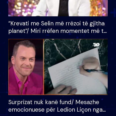
“Krevati me Selin më rrëzoi të gjitha
planet”/ Miri rrëfen momentet më të
bukura në shtëpinë e BB VIP: Do më
mungojë zilja e mëngjesit kur…
Surprizat nuk kanë fund/ Mesazhe
emocionuese për Ledion Liçon nga