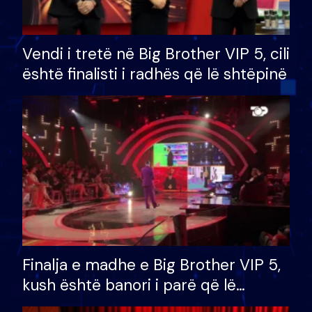
Vendi i tretë në Big Brother VIP 5, cili
është finalisti i radhës që lë shtëpinë
Finalja e madhe e Big Brother VIP 5,
kush është banori i parë që lë
shtëpinë dhe humb mundësinë për