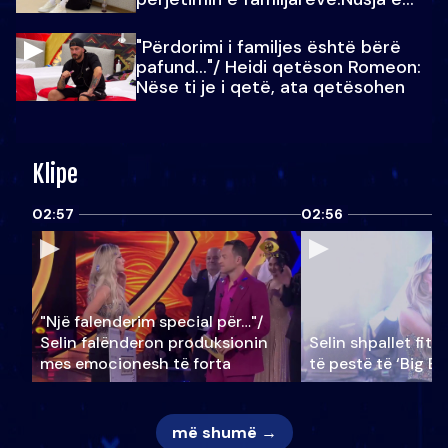
Julit…
"Përdorimi i familjes është bërë
pafund…"/ Heidi qetëson Romeon:
Nëse ti je i qetë, ata qetësohen
Klipe
02:57
02:56
"Një falenderim special për…"/
Selin falënderon produksionin
Selin shpallet fitu
mes emocionesh të forta
të pestë të ‘Big Br
më shumë →