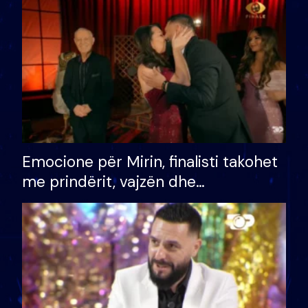
të fituar çmimin e madh
Emocione për Mirin, finalisti takohet
me prindërit, vajzën dhe
bashkëshorten: S’kemi ndonjë letër
divorci apo jo?