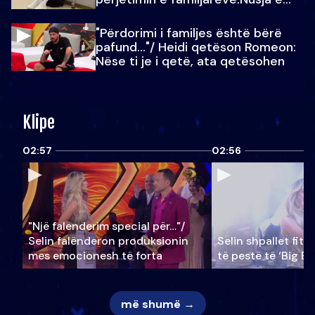
Julit…
"Përdorimi i familjes është bërë
pafund…"/ Heidi qetëson Romeon:
Nëse ti je i qetë, ata qetësohen
Klipe
02:57
02:56
"Një falenderim special për…"/
Selin falënderon produksionin
Selin shpallet fitu
mes emocionesh të forta
të pestë të ‘Big Br
më shumë →