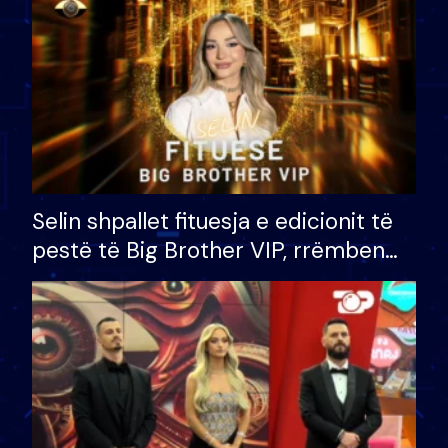
Selin shpallet fituesja e edicionit të
pestë të Big Brother VIP, rrëmben
çmimin e madh prej 100 mijë eurosh