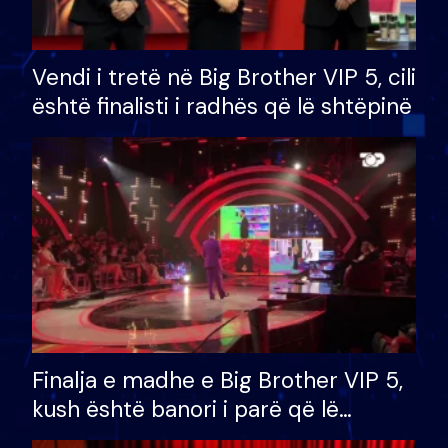
Vendi i tretë në Big Brother VIP 5, cili
është finalisti i radhës që lë shtëpinë
Finalja e madhe e Big Brother VIP 5,
kush është banori i parë që lë
shtëpinë dhe humb mundësinë për