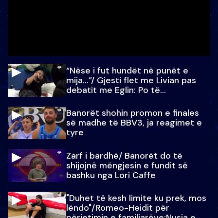
“Nëse i fut hundët në punët e
mija…”/ Gjesti flet me Livian pas
debatit me Eglin: Po të
paralajmëroj
Banorët shohin promon e finales
së madhe të BBV3, ja reagimet e
tyre
Zarf i bardhë/ Banorët do të
shijojnë mëngjesin e fundit së
bashku nga Lori Caffe
"Duhet të kesh limite ku prek, mos
lëndo"/Romeo-Heidit për
përjetimin e familjarëve:Nusja e