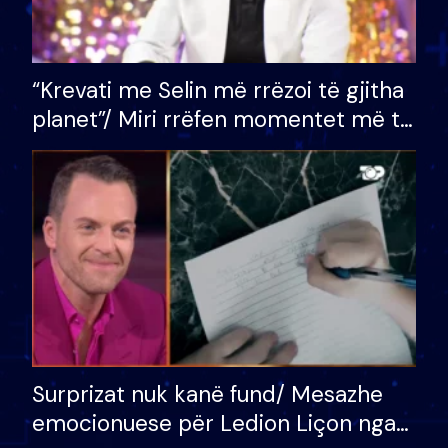
“Krevati me Selin më rrëzoi të gjitha
planet”/ Miri rrëfen momentet më të
bukura në shtëpinë e BB VIP: Do më
mungojë zilja e mëngjesit kur…
Surprizat nuk kanë fund/ Mesazhe
emocionuese për Ledion Liçon nga