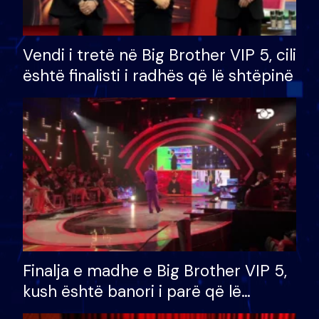
Vendi i tretë në Big Brother VIP 5, cili
është finalisti i radhës që lë shtëpinë
Finalja e madhe e Big Brother VIP 5,
kush është banori i parë që lë
shtëpinë dhe humb mundësinë për