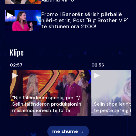
Promo l Banorët sërish përballë
njëri-tjetrit, Post "Big Brother VIP"
të shtunën ora 21:00!
Klipe
02:57
02:56
"Një falenderim special për…"/
Selin falënderon produksionin
Selin shpallet fitu
mes emocionesh të forta
të pestë të ‘Big Br
më shumë →