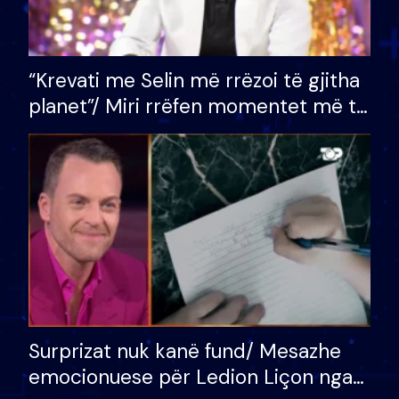
“Krevati me Selin më rrëzoi të gjitha
planet”/ Miri rrëfen momentet më të
bukura në shtëpinë e BB VIP: Do më
mungojë zilja e mëngjesit kur…
Surprizat nuk kanë fund/ Mesazhe
emocionuese për Ledion Liçon nga