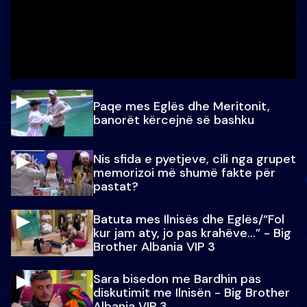
Paqe mes Eglës dhe Meritonit,
banorët kërcejnë së bashku
Nis sfida e pyetjeve, cili nga grupet
memorizoi më shumë fakte për
pastat?
Batuta mes Ilnisës dhe Eglës/“Fol
kur jam aty, jo pas krahëve…” - Big
Brother Albania VIP 3
Sara bisedon me Bardhin pas
diskutimit me Ilnisën - Big Brother
Albania VIP 3