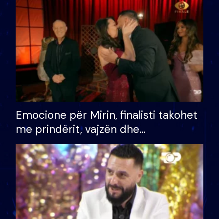
të fituar çmimin e madh
Emocione për Mirin, finalisti takohet
me prindërit, vajzën dhe
bashkëshorten: S’kemi ndonjë letër
divorci apo jo?