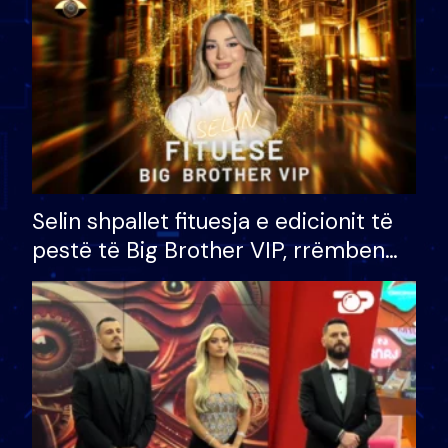
Selin shpallet fituesja e edicionit të
pestë të Big Brother VIP, rrëmben
çmimin e madh prej 100 mijë eurosh