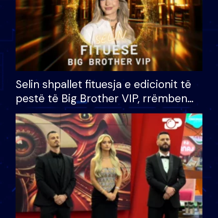
Selin shpallet fituesja e edicionit të
pestë të Big Brother VIP, rrëmben
çmimin e madh prej 100 mijë eurosh