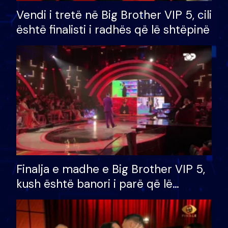
Vendi i tretë në Big Brother VIP 5, cili
është finalisti i radhës që lë shtëpinë
Finalja e madhe e Big Brother VIP 5,
kush është banori i parë që lë
shtëpinë dhe humb mundësinë për
të fituar çmimin e madh