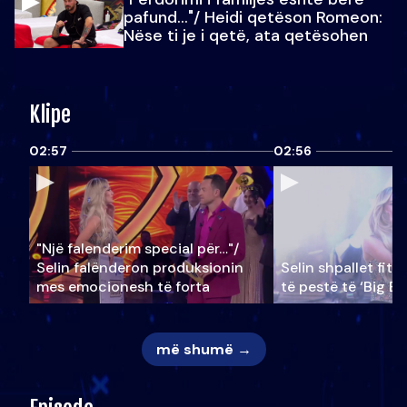
pafund…"/ Heidi qetëson Romeon:
Nëse ti je i qetë, ata qetësohen
Klipe
02:57
02:56
"Një falenderim special për…"/
Selin falënderon produksionin
Selin shpallet fitu
mes emocionesh të forta
të pestë të ‘Big Br
më shumë →