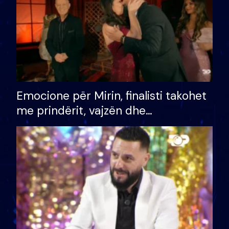
Emocione për Mirin, finalisti takohet
me prindërit, vajzën dhe
bashkëshorten: S’kemi ndonjë letër
divorci apo jo?