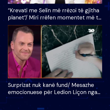
“Krevati me Selin më rrëzoi të gjitha
planet”/ Miri rrëfen momentet më të
bukura në shtëpinë e BB VIP: Do më
mungojë zilja e mëngjesit kur…
Surprizat nuk kanë fund/ Mesazhe
emocionuese për Ledion Liçon nga
nëna dhe fëmijët e tij, moderatori
nuk i mban dot lotët: Nuk meritoj…