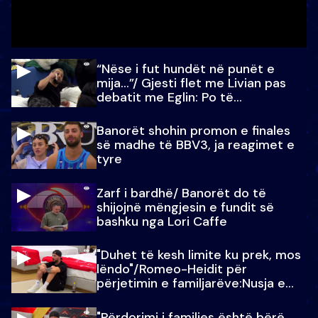
“Nëse i fut hundët në punët e
mija…”/ Gjesti flet me Livian pas
debatit me Eglin: Po të
paralajmëroj
Banorët shohin promon e finales
së madhe të BBV3, ja reagimet e
tyre
Zarf i bardhë/ Banorët do të
shijojnë mëngjesin e fundit së
bashku nga Lori Caffe
"Duhet të kesh limite ku prek, mos
lëndo"/Romeo-Heidit për
përjetimin e familjarëve:Nusja e
Julit…
"Përdorimi i familjes është bërë