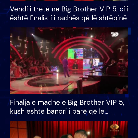
Vendi i tretë në Big Brother VIP 5, cili
është finalisti i radhës që lë shtëpinë
Finalja e madhe e Big Brother VIP 5,
kush është banori i parë që lë
shtëpinë dhe humb mundësinë për
të fituar çmimin e madh