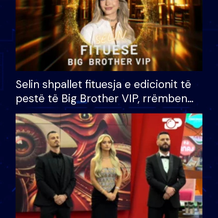
Selin shpallet fituesja e edicionit të
pestë të Big Brother VIP, rrëmben
çmimin e madh prej 100 mijë eurosh