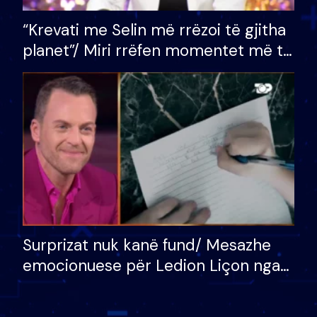
“Krevati me Selin më rrëzoi të gjitha
planet”/ Miri rrëfen momentet më të
bukura në shtëpinë e BB VIP: Do më
mungojë zilja e mëngjesit kur…
Surprizat nuk kanë fund/ Mesazhe
emocionuese për Ledion Liçon nga
nëna dhe fëmijët e tij, moderatori
nuk i mban dot lotët: Nuk meritoj…