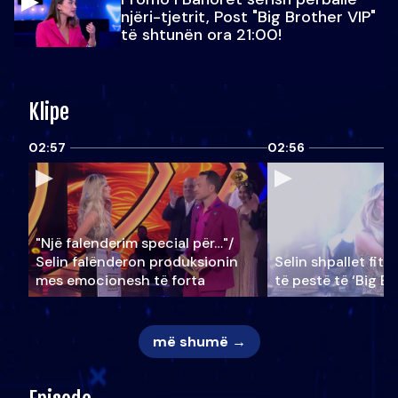
njëri-tjetrit, Post "Big Brother VIP"
të shtunën ora 21:00!
Klipe
02:57
02:56
"Një falenderim special për…"/
Selin falënderon produksionin
Selin shpallet fitu
mes emocionesh të forta
të pestë të ‘Big Br
më shumë →