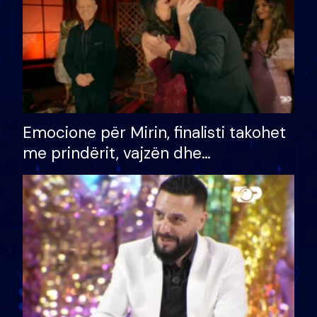
Emocione për Mirin, finalisti takohet
me prindërit, vajzën dhe
bashkëshorten: S’kemi ndonjë letër
divorci apo jo?