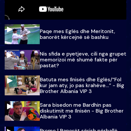
Paqe mes Eglës dhe Meritonit,
banorët kërcejnë së bashku
Nis sfida e pyetjeve, cili nga grupet
memorizoi më shumë fakte për
pastat?
Batuta mes Ilnisës dhe Eglës/“Fol
kur jam aty, jo pas krahëve…” - Big
Brother Albania VIP 3
Sara bisedon me Bardhin pas
diskutimit me Ilnisën - Big Brother
Albania VIP 3
Promo l Banorët sërish përballë