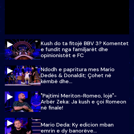
Kush do ta fitojë BBV 3? Komentet
e fundit nga familjarët dhe
opinionistët e FC
Ndodh e papritura mes Mario
Dedës & Donaldit; Çohet në
këmbë dhe...
"Pajtimi Meriton-Romeo, lojë"-
Arbër Zeka: Ja kush e çoi Romeon
në finale!
Mario Deda: Ky edicion mban
emrin e dy banorëve...