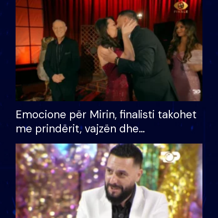
të fituar çmimin e madh
Emocione për Mirin, finalisti takohet
me prindërit, vajzën dhe
bashkëshorten: S’kemi ndonjë letër
divorci apo jo?