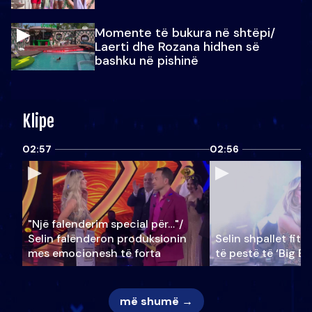
Momente të bukura në shtëpi/
Laerti dhe Rozana hidhen së
bashku në pishinë
Klipe
02:57
02:56
"Një falenderim special për…"/
Selin falënderon produksionin
Selin shpallet fitu
mes emocionesh të forta
të pestë të ‘Big Br
më shumë →