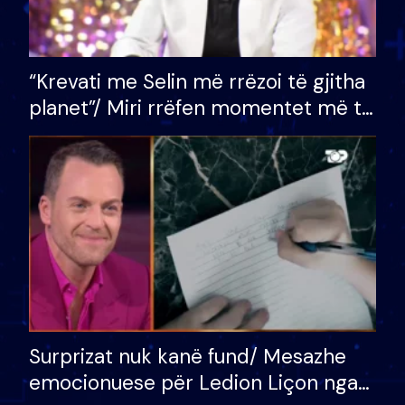
“Krevati me Selin më rrëzoi të gjitha
planet”/ Miri rrëfen momentet më të
bukura në shtëpinë e BB VIP: Do më
mungojë zilja e mëngjesit kur…
Surprizat nuk kanë fund/ Mesazhe
emocionuese për Ledion Liçon nga