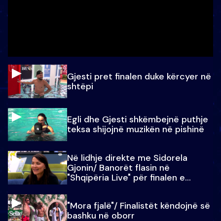
Gjesti pret finalen duke kërcyer në
shtëpi
Egli dhe Gjesti shkëmbejnë puthje
teksa shijojnë muzikën në pishinë
Në lidhje direkte me Sidorela
Gjonin/ Banorët flasin në
"Shqipëria Live" për finalen e
madhe
"Mora fjalë"/ Finalistët këndojnë së
bashku në oborr