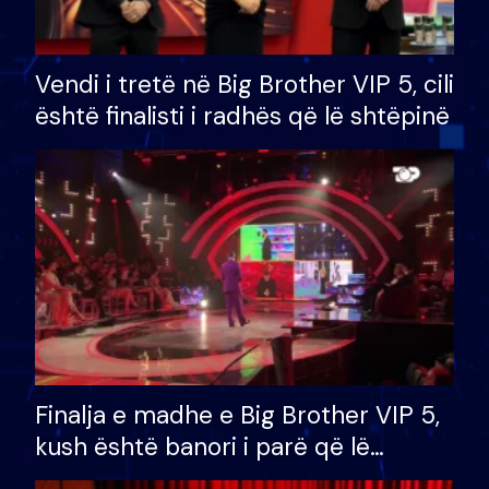
Vendi i tretë në Big Brother VIP 5, cili
është finalisti i radhës që lë shtëpinë
Finalja e madhe e Big Brother VIP 5,
kush është banori i parë që lë
shtëpinë dhe humb mundësinë për