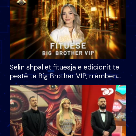
Selin shpallet fituesja e edicionit të
pestë të Big Brother VIP, rrëmben
çmimin e madh prej 100 mijë eurosh