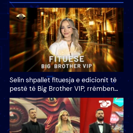
Selin shpallet fituesja e edicionit të
pestë të Big Brother VIP, rrëmben
çmimin e madh prej 100 mijë eurosh