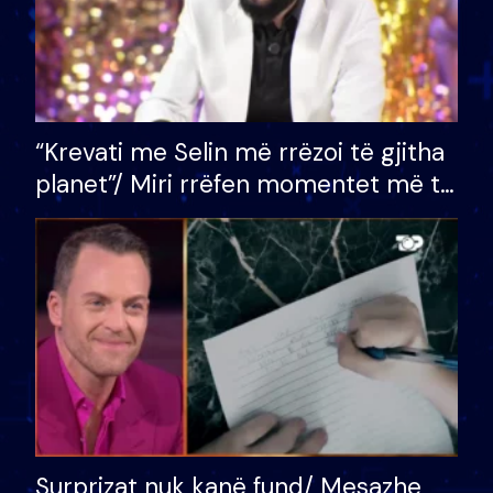
“Krevati me Selin më rrëzoi të gjitha
planet”/ Miri rrëfen momentet më të
bukura në shtëpinë e BB VIP: Do më
mungojë zilja e mëngjesit kur…
Surprizat nuk kanë fund/ Mesazhe