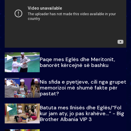
Paqe mes Eglës dhe Meritonit,
banorët kërcejnë së bashku
Nis sfida e pyetjeve, cili nga grupet
memorizoi më shumë fakte për
pastat?
Batuta mes Ilnisës dhe Eglës/“Fol
kur jam aty, jo pas krahëve…” - Big
Brother Albania VIP 3