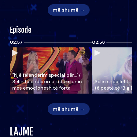
më shumë →
Episode
02:57
02:56
"Një falenderim special për…"/
Selin falënderon produksionin
Selin shpallet fitu
mes emocionesh të forta
të pestë të ‘Big Br
më shumë →
LAJME