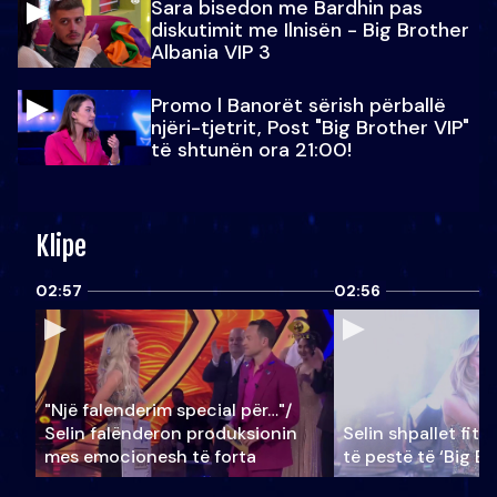
Sara bisedon me Bardhin pas
diskutimit me Ilnisën - Big Brother
Albania VIP 3
Promo l Banorët sërish përballë
njëri-tjetrit, Post "Big Brother VIP"
të shtunën ora 21:00!
Klipe
02:57
02:56
"Një falenderim special për…"/
Selin falënderon produksionin
Selin shpallet fitu
mes emocionesh të forta
të pestë të ‘Big Br