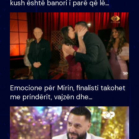
kush është banori i parë që lë
shtëpinë dhe humb mundësinë për
të fituar çmimin e madh
Emocione për Mirin, finalisti takohet
me prindërit, vajzën dhe
bashkëshorten: S’kemi ndonjë letër
divorci apo jo?