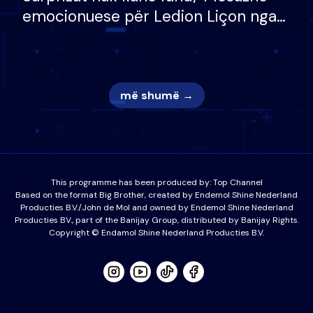
emocionuese për Ledion Liçon nga
nëna dhe fëmijët e tij, moderatori
nuk i mban dot lotët: Nuk meritoj…
më shumë →
This programme has been produced by:
Top Channel
Based on the format Big Brother, created by Endemol Shine Nederland
Producties B.V./John de Mol and owned by Endemol Shine Nederland
Producties BV., part of the Banijay Group, distributed by Banijay Rights.
Copyright © Endamol Shine Nederland Producties B.V.