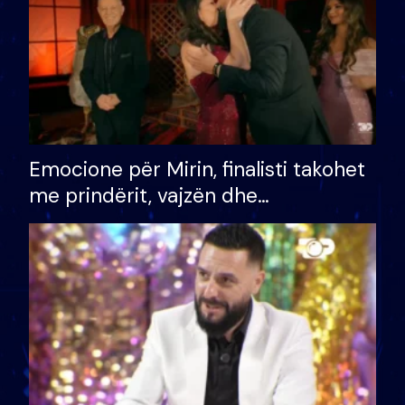
Emocione për Mirin, finalisti takohet
me prindërit, vajzën dhe
bashkëshorten: S’kemi ndonjë letër
divorci apo jo?