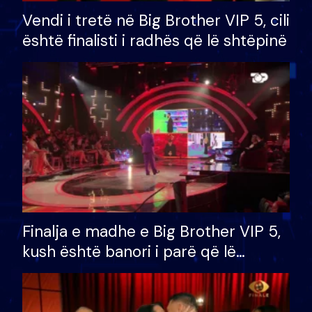
Vendi i tretë në Big Brother VIP 5, cili
është finalisti i radhës që lë shtëpinë
Finalja e madhe e Big Brother VIP 5,
kush është banori i parë që lë
shtëpinë dhe humb mundësinë për
të fituar çmimin e madh