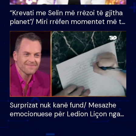
“Krevati me Selin më rrëzoi të gjitha
planet”/ Miri rrëfen momentet më të
bukura në shtëpinë e BB VIP: Do më
mungojë zilja e mëngjesit kur…
Surprizat nuk kanë fund/ Mesazhe
emocionuese për Ledion Liçon nga
nëna dhe fëmijët e tij, moderatori
nuk i mban dot lotët: Nuk meritoj…