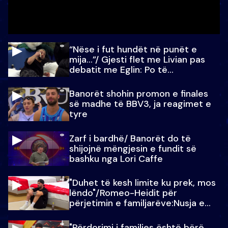
“Nëse i fut hundët në punët e
mija…”/ Gjesti flet me Livian pas
debatit me Eglin: Po të
paralajmëroj
Banorët shohin promon e finales
së madhe të BBV3, ja reagimet e
tyre
Zarf i bardhë/ Banorët do të
shijojnë mëngjesin e fundit së
bashku nga Lori Caffe
"Duhet të kesh limite ku prek, mos
lëndo"/Romeo-Heidit për
përjetimin e familjarëve:Nusja e
Julit…
"Përdorimi i familjes është bërë