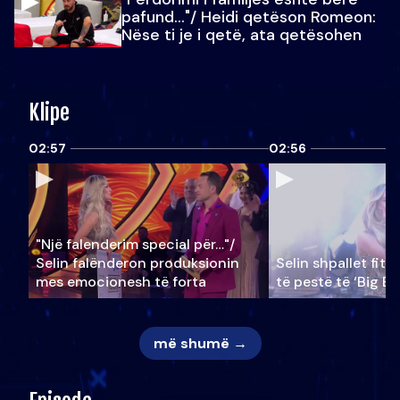
pafund…"/ Heidi qetëson Romeon:
Nëse ti je i qetë, ata qetësohen
Klipe
02:57
02:56
"Një falenderim special për…"/
Selin falënderon produksionin
Selin shpallet fitu
mes emocionesh të forta
të pestë të ‘Big Br
më shumë →