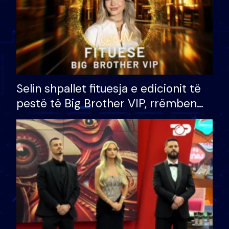
Selin shpallet fituesja e edicionit të
pestë të Big Brother VIP, rrëmben
çmimin e madh prej 100 mijë eurosh