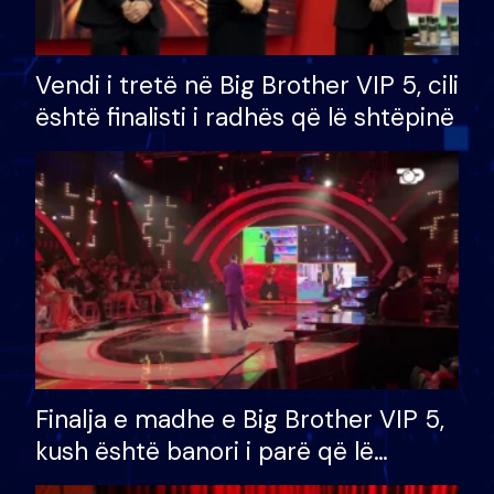
Vendi i tretë në Big Brother VIP 5, cili
është finalisti i radhës që lë shtëpinë
Finalja e madhe e Big Brother VIP 5,
kush është banori i parë që lë
shtëpinë dhe humb mundësinë për