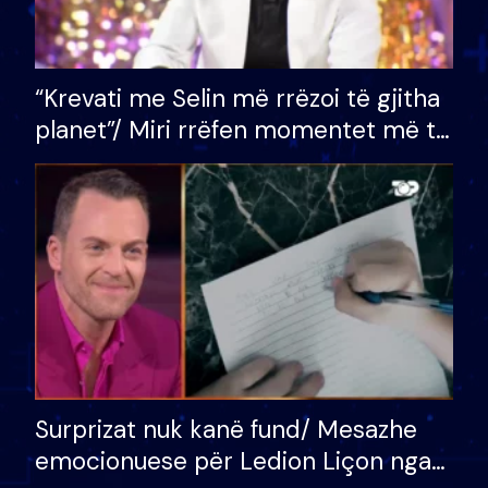
“Krevati me Selin më rrëzoi të gjitha
planet”/ Miri rrëfen momentet më të
bukura në shtëpinë e BB VIP: Do më
mungojë zilja e mëngjesit kur…
Surprizat nuk kanë fund/ Mesazhe
emocionuese për Ledion Liçon nga