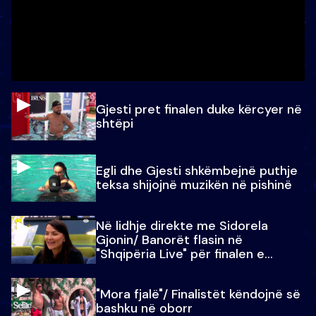
Gjesti pret finalen duke kërcyer në
shtëpi
Egli dhe Gjesti shkëmbejnë puthje
teksa shijojnë muzikën në pishinë
Në lidhje direkte me Sidorela
Gjonin/ Banorët flasin në
"Shqipëria Live" për finalen e
madhe
"Mora fjalë"/ Finalistët këndojnë së
bashku në oborr