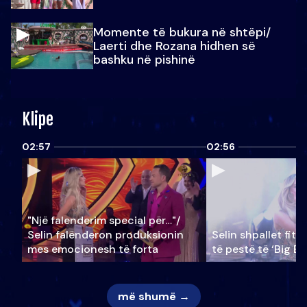
Momente të bukura në shtëpi/
Laerti dhe Rozana hidhen së
bashku në pishinë
Klipe
02:57
02:56
"Një falenderim special për…"/
Selin falënderon produksionin
Selin shpallet fitu
mes emocionesh të forta
të pestë të ‘Big Br
më shumë →