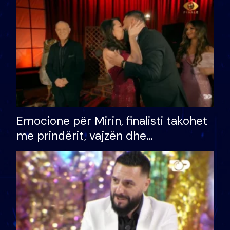
të fituar çmimin e madh
Emocione për Mirin, finalisti takohet
me prindërit, vajzën dhe
bashkëshorten: S’kemi ndonjë letër
divorci apo jo?