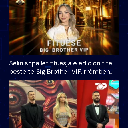
Selin shpallet fituesja e edicionit të
pestë të Big Brother VIP, rrëmben
çmimin e madh prej 100 mijë eurosh