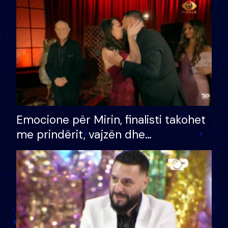
të fituar çmimin e madh
Emocione për Mirin, finalisti takohet
me prindërit, vajzën dhe
bashkëshorten: S’kemi ndonjë letër
divorci apo jo?