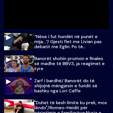
“Nëse i fut hundët në punët e
mija…”/ Gjesti flet me Livian pas
debatit me Eglin: Po të
paralajmëroj
Banorët shohin promon e finales
së madhe të BBV3, ja reagimet e
tyre
Zarf i bardhë/ Banorët do të
shijojnë mëngjesin e fundit së
bashku nga Lori Caffe
"Duhet të kesh limite ku prek, mos
lëndo"/Romeo-Heidit për
përjetimin e familjarëve:Nusja e