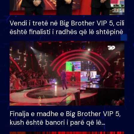
Vendi i tretë në Big Brother VIP 5, cili
është finalisti i radhës që lë shtëpinë
Finalja e madhe e Big Brother VIP 5,
kush është banori i parë që lë
shtëpinë dhe humb mundësinë për