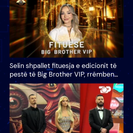
Selin shpallet fituesja e edicionit të
pestë të Big Brother VIP, rrëmben
çmimin e madh prej 100 mijë eurosh