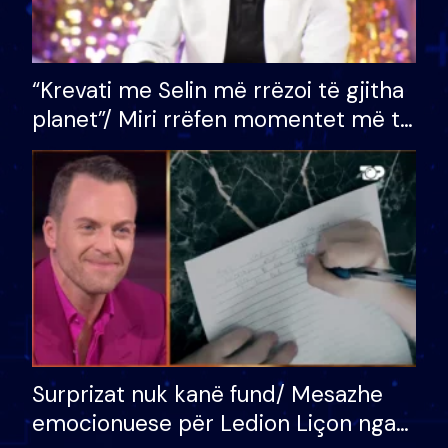
“Krevati me Selin më rrëzoi të gjitha
planet”/ Miri rrëfen momentet më të
bukura në shtëpinë e BB VIP: Do më
mungojë zilja e mëngjesit kur…
Surprizat nuk kanë fund/ Mesazhe
emocionuese për Ledion Liçon nga