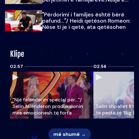
Julit…
"Përdorimi i familjes është bërë
pafund…"/ Heidi qetëson Romeon:
Nëse ti je i qetë, ata qetësohen
Klipe
02:57
02:56
"Një falenderim special për…"/
Selin falënderon produksionin
Selin shpallet fitu
mes emocionesh të forta
të pestë të ‘Big Br
më shumë →