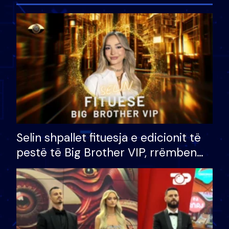
Selin shpallet fituesja e edicionit të
pestë të Big Brother VIP, rrëmben
çmimin e madh prej 100 mijë eurosh