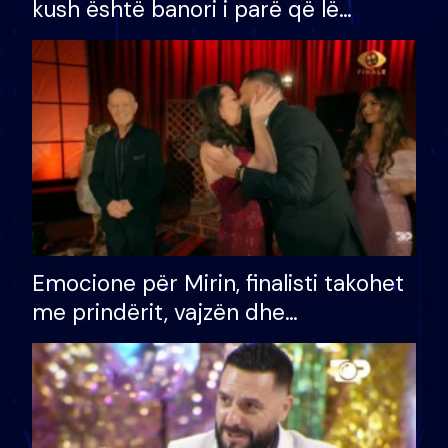
kush është banori i parë që lë
shtëpinë dhe humb mundësinë për
të fituar çmimin e madh
Emocione për Mirin, finalisti takohet
me prindërit, vajzën dhe
bashkëshorten: S’kemi ndonjë letër
divorci apo jo?