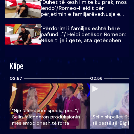
"Duhet të kesh limite ku prek, mos
lëndo"/Romeo-Heidit për
përjetimin e familjarëve:Nusja e
Julit…
"Përdorimi i familjes është bërë
pafund…"/ Heidi qetëson Romeon:
Nëse ti je i qetë, ata qetësohen
Klipe
02:57
02:56
"Një falenderim special për…"/
Selin falënderon produksionin
Selin shpallet fitu
mes emocionesh të forta
të pestë të ‘Big Br