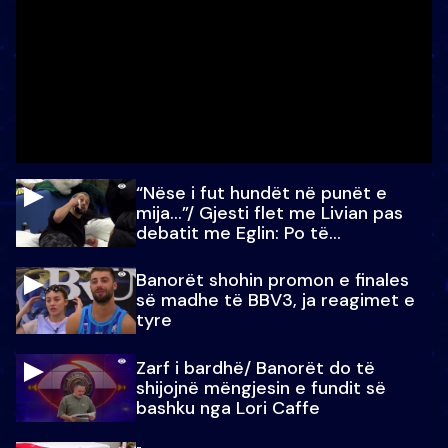
“Nëse i fut hundët në punët e
mija…”/ Gjesti flet me Livian pas
debatit me Eglin: Po të
paralajmëroj
Banorët shohin promon e finales
së madhe të BBV3, ja reagimet e
tyre
Zarf i bardhë/ Banorët do të
shijojnë mëngjesin e fundit së
bashku nga Lori Caffe