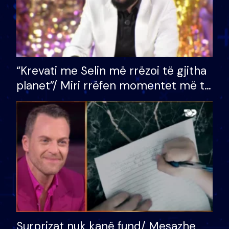
“Krevati me Selin më rrëzoi të gjitha
planet”/ Miri rrëfen momentet më të
bukura në shtëpinë e BB VIP: Do më
mungojë zilja e mëngjesit kur…
Surprizat nuk kanë fund/ Mesazhe