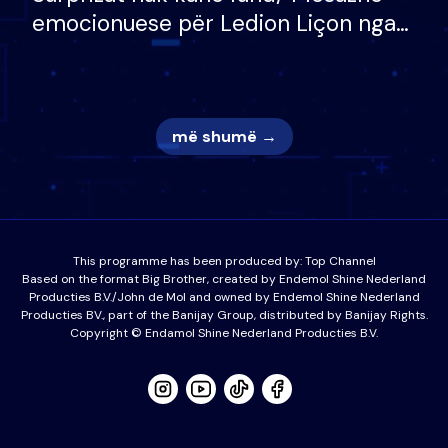
emocionuese për Ledion Liçon nga
nëna dhe fëmijët e tij, moderatori
nuk i mban dot lotët: Nuk meritoj…
më shumë →
This programme has been produced by:
Top Channel
Based on the format Big Brother, created by Endemol Shine Nederland
Producties B.V./John de Mol and owned by Endemol Shine Nederland
Producties BV., part of the Banijay Group, distributed by Banijay Rights.
Copyright © Endamol Shine Nederland Producties B.V.