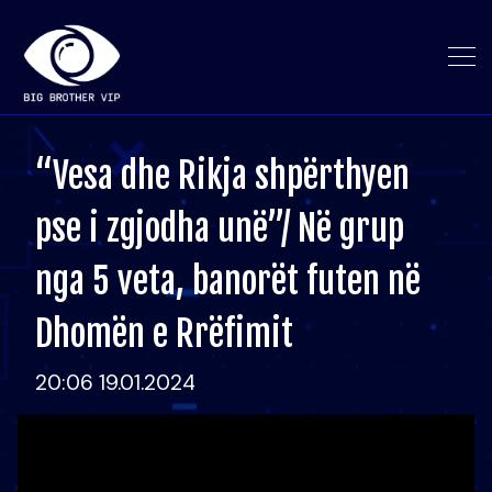
“Vesa dhe Rikja shpërthyen
pse i zgjodha unë”/ Në grup
nga 5 veta, banorët futen në
Dhomën e Rrëfimit
20:06 19.01.2024