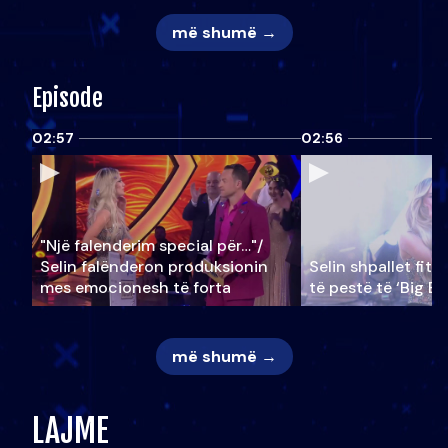
më shumë →
Episode
02:57
02:56
"Një falenderim special për…"/
Selin falënderon produksionin
Selin shpallet fitu
mes emocionesh të forta
të pestë të ‘Big Br
më shumë →
LAJME