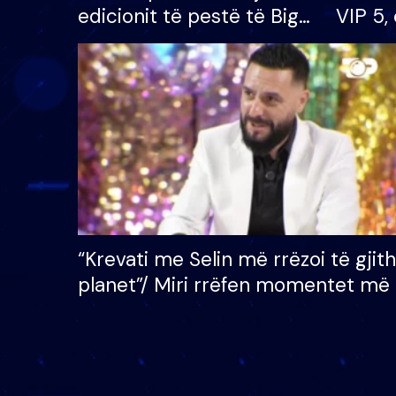
edicionit të pestë të Big
VIP 5, 
Brother VIP, rrëmben
radhës
çmimin e madh prej 100
mijë eurosh
“Krevati me Selin më rrëzoi të gjit
planet”/ Miri rrëfen momentet më 
bukura në shtëpinë e BB VIP: Do 
mungojë zilja e mëngjesit kur…