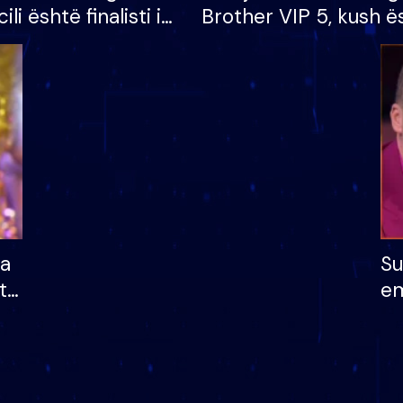
cili është finalisti i
Brother VIP 5, kush ë
 që lë shtëpinë
banori i parë që lë sh
dhe humb mundësinë
të fituar çmimin e m
ha
Su
të
em
më
në
nu