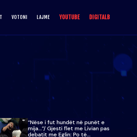
YOUTUBE
DIGITALB
T
VOTONI
LAJME
“Nëse i fut hundët në punët e
mija…”/ Gjesti flet me Livian pas
debatit me Eglin: Po të