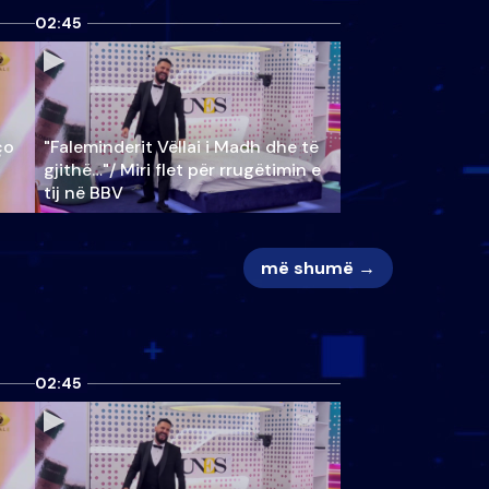
02:45
ço
"Faleminderit Vëllai i Madh dhe të
gjithë…"/ Miri flet për rrugëtimin e
tij në BBV
më shumë →
02:45