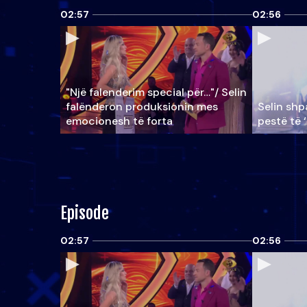
02:57
02:56
"Një falenderim special për…"/ Selin
falënderon produksionin mes
Selin shpa
emocionesh të forta
pestë të 
Episode
02:57
02:56