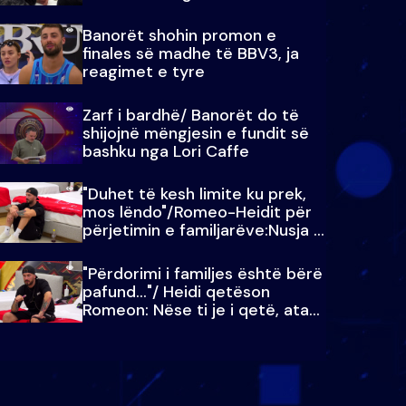
paralajmëroj
Banorët shohin promon e
finales së madhe të BBV3, ja
reagimet e tyre
Zarf i bardhë/ Banorët do të
shijojnë mëngjesin e fundit së
bashku nga Lori Caffe
"Duhet të kesh limite ku prek,
mos lëndo"/Romeo-Heidit për
përjetimin e familjarëve:Nusja e
Julit…
"Përdorimi i familjes është bërë
pafund…"/ Heidi qetëson
Romeon: Nëse ti je i qetë, ata
qetësohen