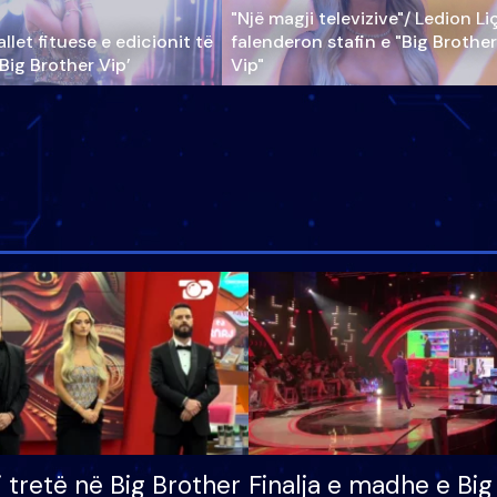
"Një magji televizive"/ Ledion Li
llet fituese e edicionit të
falenderon stafin e "Big Brother
‘Big Brother Vip’
Vip"
i tretë në Big Brother
Finalja e madhe e Big