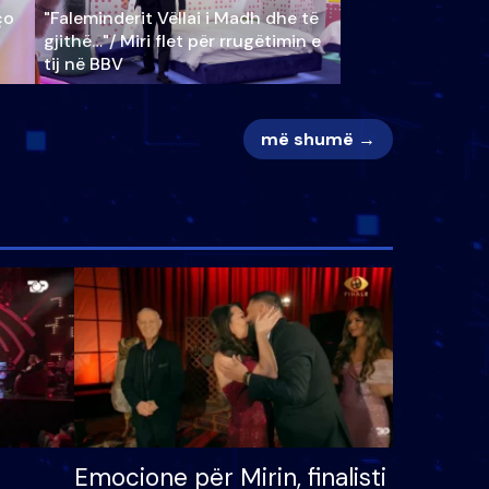
ço
"Faleminderit Vëllai i Madh dhe të
gjithë…"/ Miri flet për rrugëtimin e
tij në BBV
më shumë →
Emocione për Mirin, finalisti