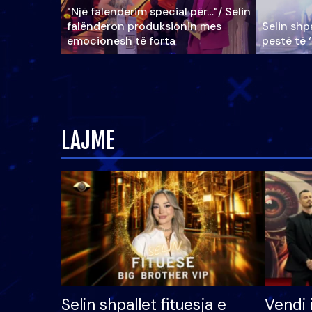
"Një falenderim special për…"/ Selin
falënderon produksionin mes
Selin shpa
emocionesh të forta
pestë të 
LAJME
Selin shpallet fituesja e
Vendi 