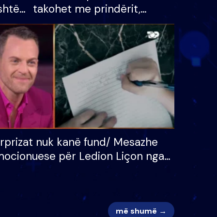
shtë
takohet me prindërit,
tëpinë
vajzën dhe bashkëshorten:
 për
S’kemi ndonjë letër divorci
adh
apo jo?
rprizat nuk kanë fund/ Mesazhe
ocionuese për Ledion Liçon nga
na dhe fëmijët e tij, moderatori
k i mban dot lotët: Nuk meritoj…
më shumë →