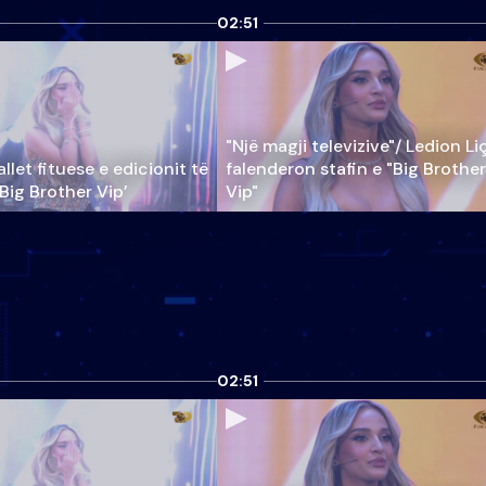
02:51
"Një magji televizive"/ Ledion Li
llet fituese e edicionit të
falenderon stafin e "Big Brother
‘Big Brother Vip’
Vip"
02:51