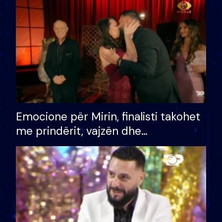
të fituar çmimin e madh
Emocione për Mirin, finalisti takohet
me prindërit, vajzën dhe
bashkëshorten: S’kemi ndonjë letër
divorci apo jo?