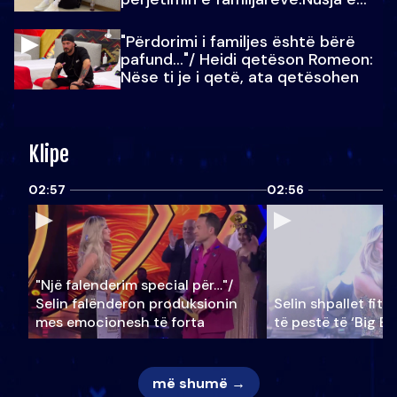
Julit…
"Përdorimi i familjes është bërë
pafund…"/ Heidi qetëson Romeon:
Nëse ti je i qetë, ata qetësohen
Klipe
02:57
02:56
"Një falenderim special për…"/
Selin falënderon produksionin
Selin shpallet fitu
mes emocionesh të forta
të pestë të ‘Big Br
më shumë →