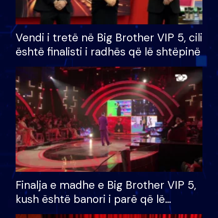
Vendi i tretë në Big Brother VIP 5, cili
është finalisti i radhës që lë shtëpinë
Finalja e madhe e Big Brother VIP 5,
kush është banori i parë që lë
shtëpinë dhe humb mundësinë për