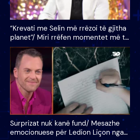
“Krevati me Selin më rrëzoi të gjitha
planet”/ Miri rrëfen momentet më të
bukura në shtëpinë e BB VIP: Do më
mungojë zilja e mëngjesit kur…
Surprizat nuk kanë fund/ Mesazhe
emocionuese për Ledion Liçon nga