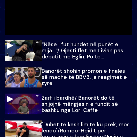
“Nëse i fut hundët në punët e
mija…”/ Gjesti flet me Livian pas
debatit me Eglin: Po të
paralajmëroj
Banorët shohin promon e finales
së madhe të BBV3, ja reagimet e
tyre
Zarf i bardhë/ Banorët do të
shijojnë mëngjesin e fundit së
bashku nga Lori Caffe
"Duhet të kesh limite ku prek, mos
lëndo"/Romeo-Heidit për
përjetimin e familjarëve:Nusja e