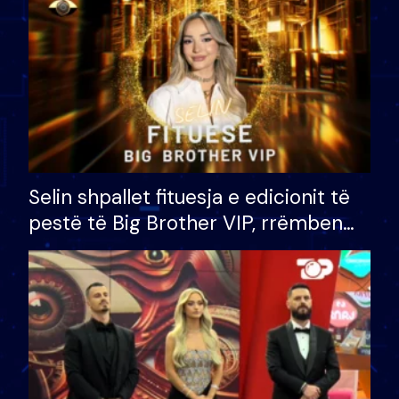
Selin shpallet fituesja e edicionit të
pestë të Big Brother VIP, rrëmben
çmimin e madh prej 100 mijë eurosh