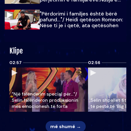
Julit…
"Përdorimi i familjes është bërë
pafund…"/ Heidi qetëson Romeon:
Nëse ti je i qetë, ata qetësohen
Klipe
02:57
02:56
"Një falenderim special për…"/
Selin falënderon produksionin
Selin shpallet fitu
mes emocionesh të forta
të pestë të ‘Big Br
më shumë →