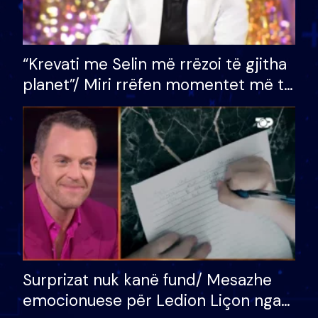
“Krevati me Selin më rrëzoi të gjitha
planet”/ Miri rrëfen momentet më të
bukura në shtëpinë e BB VIP: Do më
mungojë zilja e mëngjesit kur…
Surprizat nuk kanë fund/ Mesazhe
emocionuese për Ledion Liçon nga