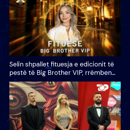
Selin shpallet fituesja e edicionit të
pestë të Big Brother VIP, rrëmben
çmimin e madh prej 100 mijë eurosh