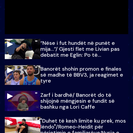
“Nëse i fut hundët në punët e
mija…”/ Gjesti flet me Livian pas
debatit me Eglin: Po të
paralajmëroj
Banorët shohin promon e finales
së madhe të BBV3, ja reagimet e
tyre
Zarf i bardhë/ Banorët do të
shijojnë mëngjesin e fundit së
bashku nga Lori Caffe
"Duhet të kesh limite ku prek, mos
lëndo"/Romeo-Heidit për
përjetimin e familjarëve:Nusja e