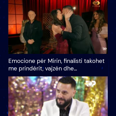
të fituar çmimin e madh
Emocione për Mirin, finalisti takohet
me prindërit, vajzën dhe
bashkëshorten: S’kemi ndonjë letër
divorci apo jo?