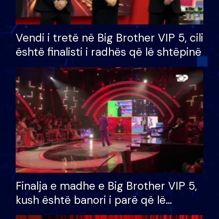
Vendi i tretë në Big Brother VIP 5, cili
është finalisti i radhës që lë shtëpinë
Finalja e madhe e Big Brother VIP 5,
kush është banori i parë që lë
shtëpinë dhe humb mundësinë për