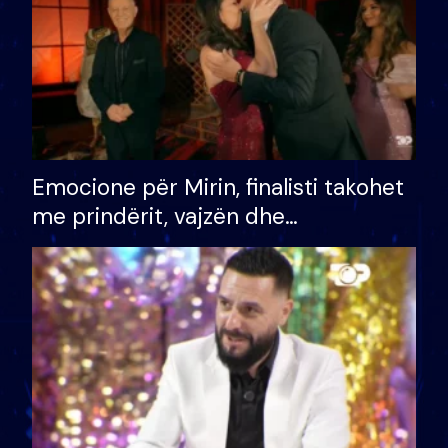
Emocione për Mirin, finalisti takohet
me prindërit, vajzën dhe
bashkëshorten: S’kemi ndonjë letër
divorci apo jo?