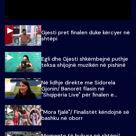
Gjesti pret finalen duke kërcyer në
shtëpi
Egli dhe Gjesti shkëmbejnë puthje
teksa shijojnë muzikën në pishinë
Në lidhje direkte me Sidorela
Gjonin/ Banorët flasin në
"Shqipëria Live" për finalen e
madhe
"Mora fjalë"/ Finalistët këndojnë së
bashku në oborr
Momente të bukura në shtëpi/