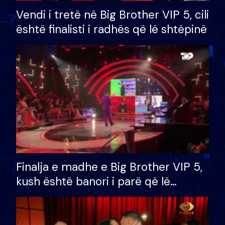
Vendi i tretë në Big Brother VIP 5, cili
është finalisti i radhës që lë shtëpinë
Finalja e madhe e Big Brother VIP 5,
kush është banori i parë që lë
shtëpinë dhe humb mundësinë për
të fituar çmimin e madh