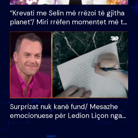
“Krevati me Selin më rrëzoi të gjitha
planet”/ Miri rrëfen momentet më të
bukura në shtëpinë e BB VIP: Do më
mungojë zilja e mëngjesit kur…
Surprizat nuk kanë fund/ Mesazhe
emocionuese për Ledion Liçon nga
nëna dhe fëmijët e tij, moderatori
nuk i mban dot lotët: Nuk meritoj…