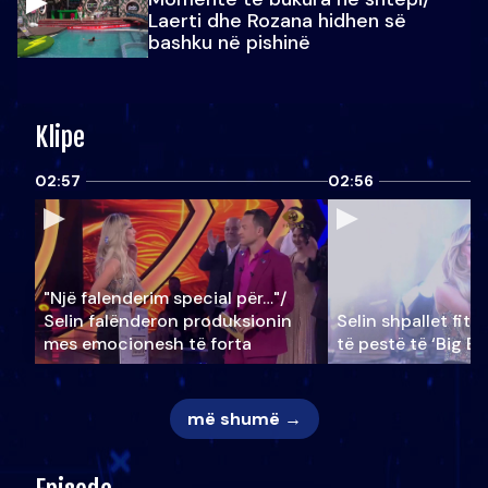
Laerti dhe Rozana hidhen së
bashku në pishinë
Klipe
02:57
02:56
"Një falenderim special për…"/
Selin falënderon produksionin
Selin shpallet fitu
mes emocionesh të forta
të pestë të ‘Big Br
më shumë →