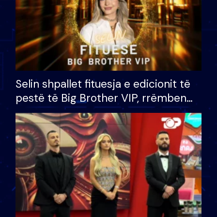
Selin shpallet fituesja e edicionit të
pestë të Big Brother VIP, rrëmben
çmimin e madh prej 100 mijë eurosh